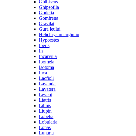
Ghibiscus
Ghipsofila
Godetia
Gomfrena
Gravilat
Gura leului
Helichrysum argintiu
Hypoestes
Iberis
In
Incarvilia
Ipomeia
Isotoma
Iuca
Lacfioli
Lavanda
Lavatera
Levcoi
Liatris
Lihnis
Liupin
Lobelia
Lobularia
Lonas
Lunaria