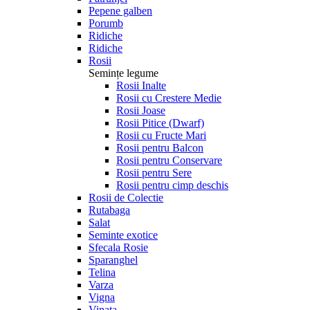
Pepene galben
Porumb
Ridiche
Ridiche
Rosii
Semințe legume
Rosii Inalte
Rosii cu Crestere Medie
Rosii Joase
Rosii Pitice (Dwarf)
Rosii cu Fructe Mari
Rosii pentru Balcon
Rosii pentru Conservare
Rosii pentru Sere
Rosii pentru cimp deschis
Rosii de Colectie
Rutabaga
Salat
Seminte exotice
Sfecala Rosie
Sparanghel
Telina
Varza
Vigna
Vinata