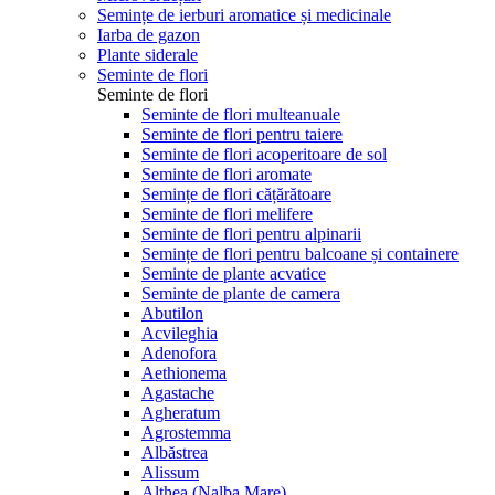
Semințe de ierburi aromatice și medicinale
Iarba de gazon
Plante siderale
Seminte de flori
Seminte de flori
Seminte de flori multeanuale
Seminte de flori pentru taiere
Seminte de flori acoperitoare de sol
Seminte de flori aromate
Semințe de flori cățărătoare
Seminte de flori melifere
Seminte de flori pentru alpinarii
Semințe de flori pentru balcoane și containere
Seminte de plante acvatice
Seminte de plante de camera
Abutilon
Acvileghia
Adenofora
Aethionema
Agastache
Agheratum
Agrostemma
Albăstrea
Alissum
Althea (Nalba Mare)