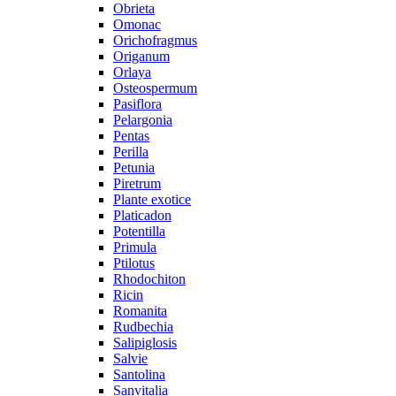
Obrieta
Omonac
Orichofragmus
Origanum
Orlaya
Osteospermum
Pasiflora
Pelargonia
Pentas
Perilla
Petunia
Piretrum
Plante exotice
Platicadon
Potentilla
Primula
Ptilotus
Rhodochiton
Ricin
Romanita
Rudbechia
Salipiglosis
Salvie
Santolina
Sanvitalia