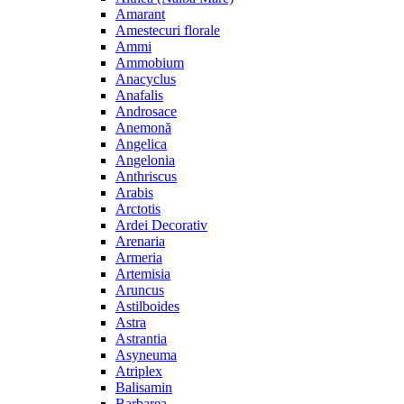
Amarant
Amestecuri florale
Ammi
Ammobium
Anacyclus
Anafalis
Androsace
Anemonă
Angelica
Angelonia
Anthriscus
Arabis
Arctotis
Ardei Decorativ
Arenaria
Armeria
Artemisia
Aruncus
Astilboides
Astra
Astrantia
Asyneuma
Atriplex
Balisamin
Barbarea