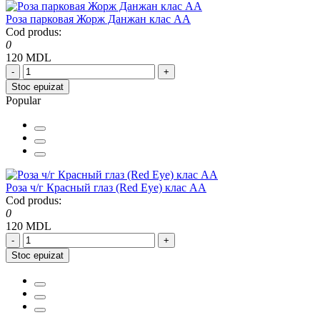
Роза парковая Жорж Данжан клас АА
Cod produs:
0
120 MDL
-
+
Stoc epuizat
Popular
Роза ч/г Красный глаз (Red Eye) клас АА
Cod produs:
0
120 MDL
-
+
Stoc epuizat