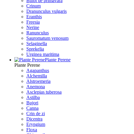
Bulbi de primavara
Crinum
Dranunculus vulgaris
Eranthis
Freesiа
Nerine
Ranunculus
Sauromatum venosum
Selaginella
Sprekelia
Urginea maritima
Plante Perene
Plante Perene
Agapanthus
Alchemilla
Alstroemeria
Anemona
Asclepias tuberosa
Astilba
Bujori
Canna
Crin de zi
Dicentra
Eryngium
Floxa