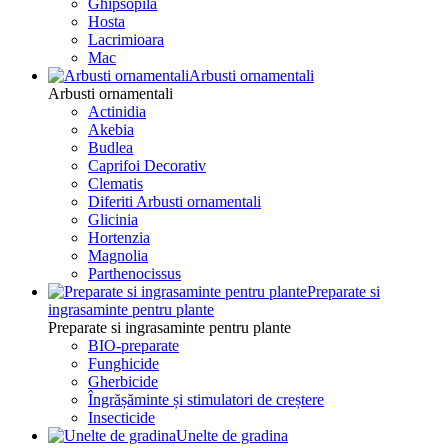
Ghipsopila
Hosta
Lacrimioara
Mac
Arbusti ornamentali
Arbusti ornamentali
Actinidia
Akebia
Budlea
Caprifoi Decorativ
Clematis
Diferiti Arbusti ornamentali
Glicinia
Hortenzia
Magnolia
Parthenocissus
Preparate si
ingrasaminte pentru plante
Preparate si ingrasaminte pentru plante
BIO-preparate
Funghicide
Gherbicide
Îngrășăminte și stimulatori de creștere
Insecticide
Unelte de gradina