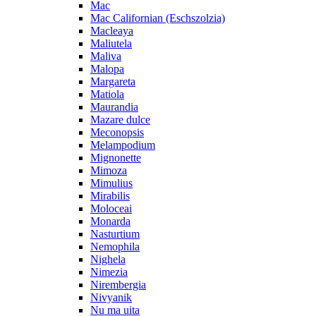
Mac
Mac Californian (Eschszolzia)
Macleaya
Maliutela
Maliva
Malopa
Margareta
Matiola
Maurandia
Mazare dulce
Meconopsis
Melampodium
Mignonette
Mimoza
Mimulius
Mirabilis
Moloceai
Monarda
Nasturtium
Nemophila
Nighela
Nimezia
Nirembergia
Nivyanik
Nu ma uita