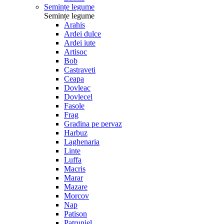
Semințe legume
Semințe legume
Arahis
Ardei dulce
Ardei iute
Artisoc
Bob
Castraveti
Ceapa
Dovleac
Dovlecel
Fasole
Frag
Gradina pe pervaz
Harbuz
Laghenaria
Linte
Luffa
Macris
Marar
Mazare
Morcov
Nap
Patison
Patrunjel