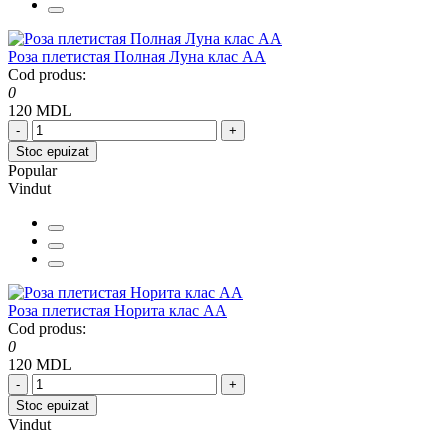
Роза плетистая Полная Луна клас АА
Cod produs:
0
120 MDL
-
+
Stoc epuizat
Popular
Vindut
Роза плетистая Норита клас АА
Cod produs:
0
120 MDL
-
+
Stoc epuizat
Vindut