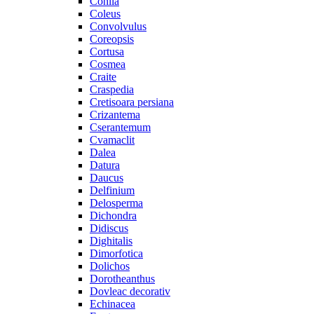
Cohiia
Coleus
Convolvulus
Coreopsis
Cortusa
Cosmea
Craite
Craspedia
Cretisoara persiana
Crizantema
Cserantemum
Cvamaclit
Dalea
Datura
Daucus
Delfinium
Delosperma
Dichondra
Didiscus
Dighitalis
Dimorfotica
Dolichos
Dorotheanthus
Dovleac decorativ
Echinacea