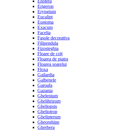
Enotera
Erigeron
Eryngium
Eucalipt
Eustoma
Exacum
Facelia
Fasole decorativa
Filipendula
Fizosteghia
Floare de colț
Floarea de piatra
Floarea soarelui
Floxa
Gailardia
Galbenele
Garoafa
Gazania
Ghelenium
Ghelihrizum
Gheliopsis
Gheliotrop
Ghelipterum
Gheorghine
Gherbera