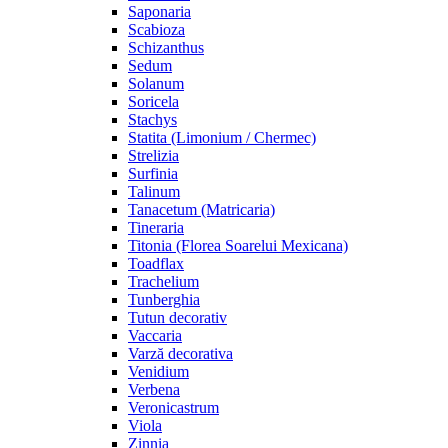
Saponaria
Scabioza
Schizanthus
Sedum
Solanum
Soricela
Stachys
Statita (Limonium / Chermec)
Strelizia
Surfinia
Talinum
Tanacetum (Matricaria)
Tineraria
Titonia (Florea Soarelui Mexicana)
Toadflax
Trachelium
Tunberghia
Tutun decorativ
Vaccaria
Varză decorativa
Venidium
Verbena
Veronicastrum
Viola
Zinnia