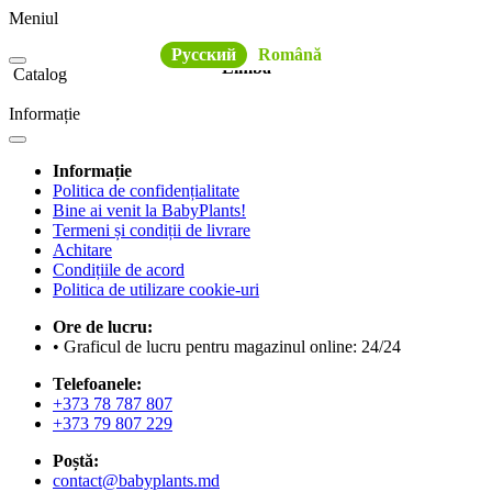
Meniul
Русский
Română
Limba
Catalog
Informație
Informație
Politica de confidențialitate
Bine ai venit la BabyPlants!
Termeni și condiții de livrare
Achitare
Condițiile de acord
Politica de utilizare cookie-uri
Ore de lucru:
• Graficul de lucru pentru magazinul online: 24/24
Telefoanele:
+373 78 787 807
+373 79 807 229
Poștă:
contact@babyplants.md