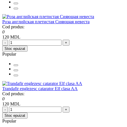
Роза английская плетистая Сияющая невеста
Cod produs:
0
120 MDL
-
+
Stoc epuizat
Popular
Trandafir englezesc catarator Elf clasa AA
Cod produs:
0
120 MDL
-
+
Stoc epuizat
Popular