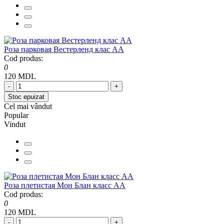
Роза парковая Вестерленд клас АА
Cod produs:
0
120 MDL
-
+
Stoc epuizat
Cel mai vândut
Popular
Vindut
Роза плетистая Мон Блан класс АА
Cod produs:
0
120 MDL
-
+