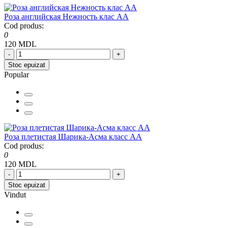
Роза английская Нежность клас АА
Cod produs:
0
120 MDL
-
+
Stoc epuizat
Popular
Роза плетистая Шарика-Асма класс АА
Cod produs:
0
120 MDL
-
+
Stoc epuizat
Vindut