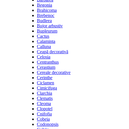
Begonia
Brahicoma
Brebenoc
Budleea
Bujor arbustiv
Bupleurum
Cactus
Calaminta
Calluna
Ceapă decorativă
Celosia
Centranthus
Cerastium
Cereale decorative
Cerinthe
Ciclamen
Cimicifuga
Clarchia
Clematis
Cleoma
Clopotel
Cnifofia
Cobeia
Codonopsis