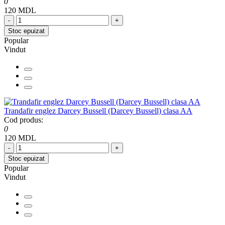
0
120 MDL
-
+
Stoc epuizat
Popular
Vindut
Trandafir englez Darcey Bussell (Darcey Bussell) clasa AA
Cod produs:
0
120 MDL
-
+
Stoc epuizat
Popular
Vindut