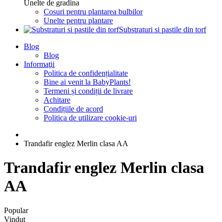
Unelte de gradina
Cosuri pentru plantarea bulbilor
Unelte pentru plantare
Substraturi si pastile din torf
Blog
Blog
Informaţii
Politica de confidențialitate
Bine ai venit la BabyPlants!
Termeni și condiții de livrare
Achitare
Condițiile de acord
Politica de utilizare cookie-uri
Trandafir englez Merlin clasa AA
Trandafir englez Merlin clasa
AA
Popular
Vindut