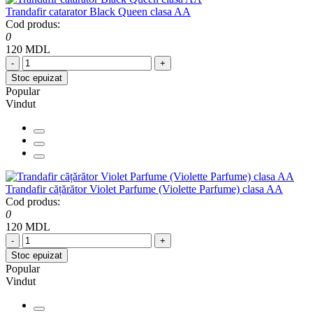
Trandafir catarator Black Queen clasa AA
Cod produs:
0
120 MDL
-
+
Stoc epuizat
Popular
Vindut
Trandafir cățărător Violet Parfume (Violette Parfume) clasa AA
Cod produs:
0
120 MDL
-
+
Stoc epuizat
Popular
Vindut