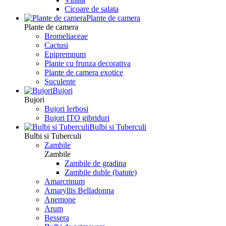
Сicoare de salata
Plante de camera
Plante de camera
Bromeliaceae
Cactusi
Epipremnum
Plante cu frunza decorativa
Plante de camera exotice
Suculente
Bujori
Bujori
Bujori Ierbosi
Bujori ITO gibriduri
Bulbi si Tuberculi
Bulbi si Tuberculi
Zambile
Zambile
Zambile de gradina
Zambile duble (batute)
Amarcrinum
Amaryllis Belladonna
Anemone
Arum
Bessera