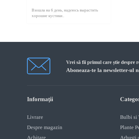
Ardei Decorativ
Взошла на 6 день, надеюсь вырастить
Sparanghel
хорошие кустики..
Arenaria
Telina
Armeria
Varza
Artemisia
Vigna
Vrei să fii primul care știe despre 
Aruncus
Vinata
Aboneaza-te la newsletter-ul n
Astilboides
Сicoare de salata
Astra
Informaţii
Categor
Astrantia
Asyneuma
Livrare
Bulbi si
Despre magazin
Plante P
Atriplex
Achitare
Arbusti 