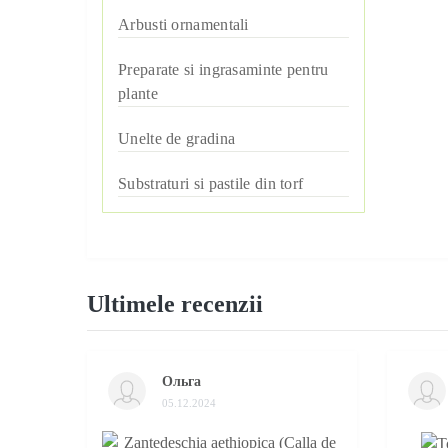
Arbusti ornamentali
Adenofora
Harbuz
Aethionema
Actinidia
Preparate si ingrasaminte pentru
Laghenaria
plante
Agastache
Linte
Akebia
BIO-preparate
Unelte de gradina
Agheratum
Luffa
Budlea
Cosuri pentru plantarea
Substraturi si pastile din torf
Funghicide
Agrostemma
Macris
bulbilor
Caprifoi Decorativ
Gherbicide
Albăstrea
Marar
Unelte pentru plantare
Clematis
Îngrășăminte și stimulatori
Alissum
Mazare
Ultimele recenzii
Diferiti Arbusti ornamentali
de creștere
Althea (Nalba Mare)
Morcov
Glicinia
Insecticide
Amarant
Nap
Ольга
Hortenzia
05.12.2024
Amestecuri florale
Patison