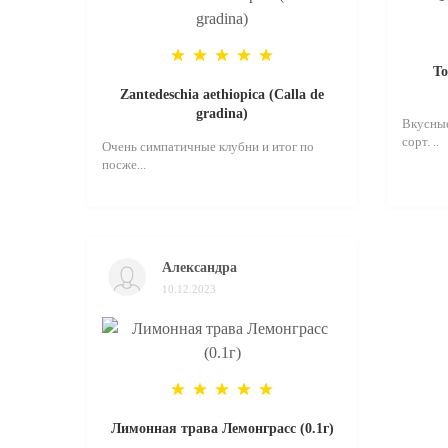
Magnolia
Ammi
Patrunjel
Ammobium
Parthenocissus
Pepene galben
То
Anacyclus
Zantedeschia aethiopica (Calla de
Porumb
gradina)
Вкусные
Anafalis
Ridiche
сорт. ..
Очень симпатичные клубни и итог по
посже...
Androsace
Ridiche
Anemonă
Rosii
Angelica
Александра
Rosii de Colectie
10.12.2023
Angelonia
Rutabaga
Anthriscus
Salat
Arabis
Seminte exotice
Лимонная трава Лемонграсс (0.1г)
Arctotis
Sfecala Rosie