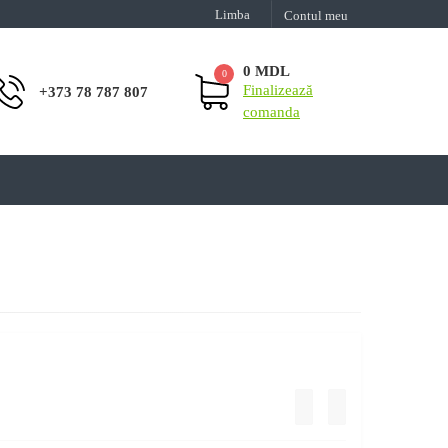
Limba
Contul meu
0 MDL
0
Finalizează
+373 78 787 807
comanda