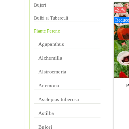
animale
Bromeliaceae
Bujori
-21%
Miceliu de ciuperci
Bujori Ierbosi
Bulbi si Tuberculi
Cactusi
Reduce
Microverdețuri
Zambile
Plante Perene
Bujori ITO gibriduri
Epipremnum
Semințe de ierburi
Agapanthus
Zambile de gradina
Amarcrinum
Plante cu frunza decorativa
aromatice și medicinale
Zambile duble (batute)
Alchemilla
Amaryllis Belladonna
Plante de camera exotice
Iarba de gazon
Alstroemeria
Anemone
Suculente
Plante siderale
Anemona
P
Arum
Seminte de flori
Asclepias tuberosa
Bessera
Seminte de flori multeanuale
Semințe legume
Astilba
Bulbi de primavara
Seminte de flori pentru taiere
Arahis
Bujori
Crinum
Seminte de flori acoperitoare de