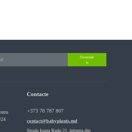
Abonează-
te
Contacte
+373 78 787 807
entru
/24
contact@babyplants.md
Strada Ioana Radu 21, intrarea din