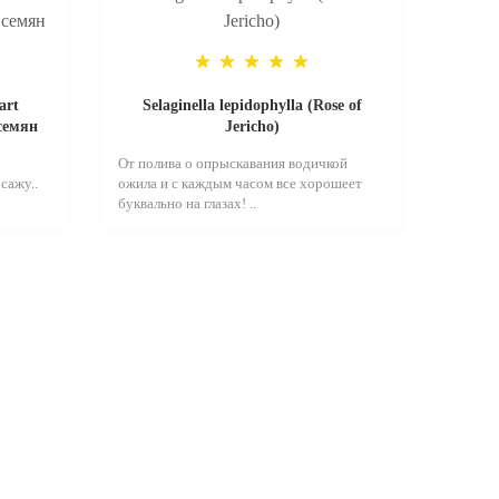
art
Selaginella lepidophylla (Rose of
 семян
Jericho)
От полива о опрыскавания водичкой
сажу..
ожила и с каждым часом все хорошеет
буквально на глазах! ..