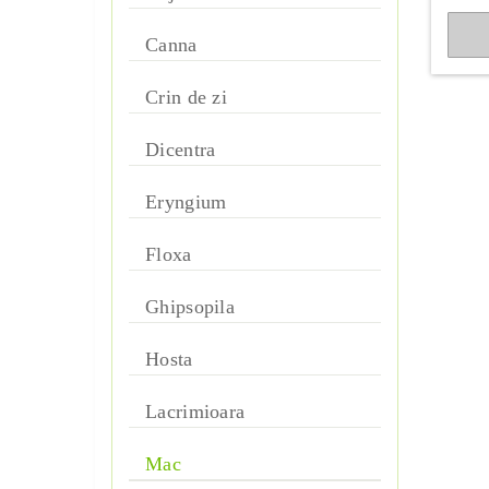
Ardei dulce
sol
Canna
Dranunculus vulgaris
Ardei iute
Seminte de flori aromate
Crin de zi
Artisoc
Eranthis
Semințe de flori cățărătoare
Bob
Dicentra
Freesiа
Seminte de flori melifere
Castraveti
Eryngium
Nerine
Seminte de flori pentru alpinarii
Ceapa
Floxa
Ranunculus
Semințe de flori pentru
balcoane și containere
Dovleac
Ghipsopila
Sauromatum venosum
Seminte de plante acvatice
Dovlecel
Hosta
Selaginella
Seminte de plante de camera
Fasole
Lacrimioara
Sprekelia
Abutilon
Frag
Mac
Urginea maritima
Acvileghia
Gradina pe pervaz