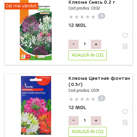
Клеома Смесь 0.2 г
Cel mai vândut
Cod produs: C032
0
12 MDL
-
+
ADAUGĂ IN COŞ
Клеома Цветная фонтан
(0.5г)
Cod produs: C031
0
12 MDL
-
+
ADAUGĂ IN COŞ