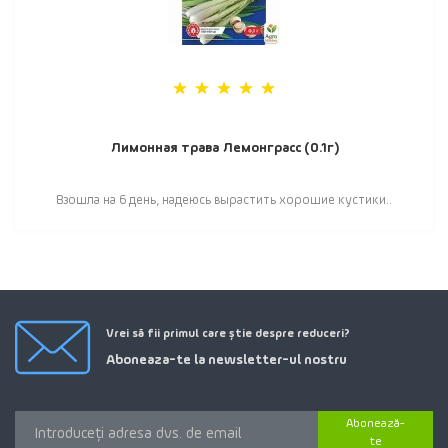
Лимонная трава Лемонграсс (0.1г)
Взошла на 6 день, надеюсь вырастить хорошие кустики..
Vrei să fii primul care știe despre reduceri?
Aboneaza-te la newsletter-ul nostru
Abonează-
te