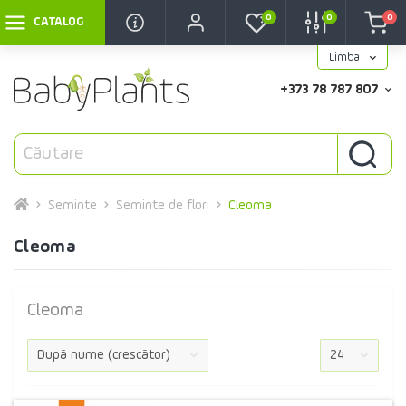
0
0
0
CATALOG
Limba
+373 78 787 807
Seminte
Seminte de flori
Cleoma
Cleoma
Cleoma