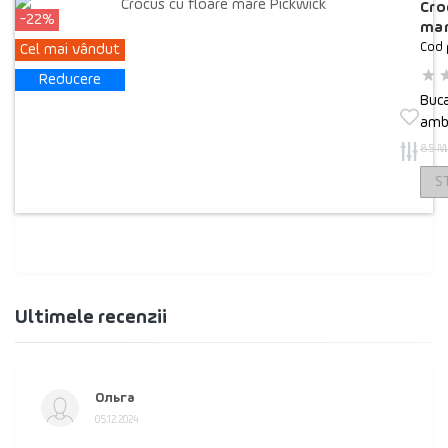
Cro
-22%
mar
Cod 
Cel mai vândut
Reducere
Buca
amba
85 M
S
Ultimele recenzii
Ольга
05.12.2024