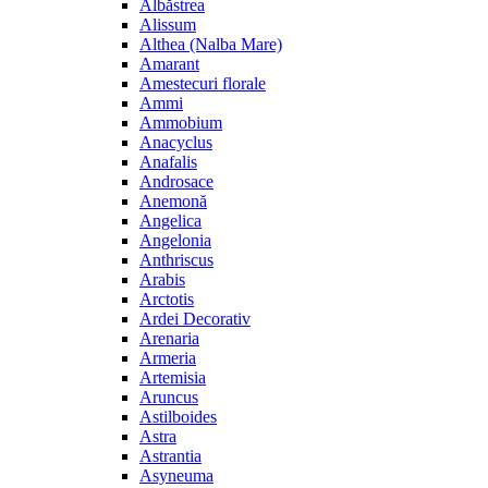
Albăstrea
Alissum
Althea (Nalba Mare)
Amarant
Amestecuri florale
Ammi
Ammobium
Anacyclus
Anafalis
Androsace
Anemonă
Angelica
Angelonia
Anthriscus
Arabis
Arctotis
Ardei Decorativ
Arenaria
Armeria
Artemisia
Aruncus
Astilboides
Astra
Astrantia
Asyneuma