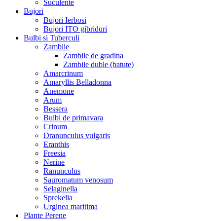
Suculente
Bujori
Bujori Ierbosi
Bujori ITO gibriduri
Bulbi si Tuberculi
Zambile
Zambile de gradina
Zambile duble (batute)
Amarcrinum
Amaryllis Belladonna
Anemone
Arum
Bessera
Bulbi de primavara
Crinum
Dranunculus vulgaris
Eranthis
Freesiа
Nerine
Ranunculus
Sauromatum venosum
Selaginella
Sprekelia
Urginea maritima
Plante Perene