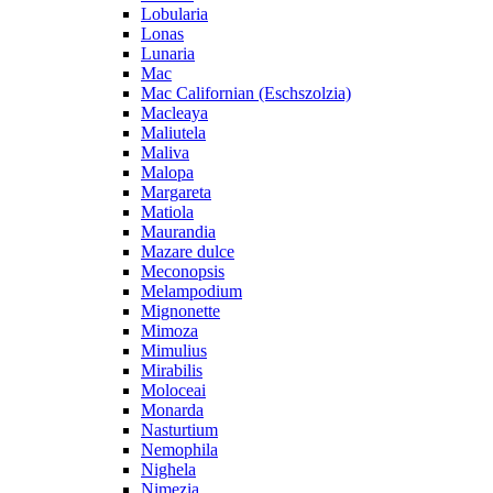
Lobularia
Lonas
Lunaria
Mac
Mac Californian (Eschszolzia)
Macleaya
Maliutela
Maliva
Malopa
Margareta
Matiola
Maurandia
Mazare dulce
Meconopsis
Melampodium
Mignonette
Mimoza
Mimulius
Mirabilis
Moloceai
Monarda
Nasturtium
Nemophila
Nighela
Nimezia