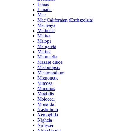
Lonas
Lunaria
Mac
Mac Californian (Eschszolzia)
Macleaya
Maliutela
Maliva
Malopa
Margareta
Matiola
Maurandia
Mazare dulce
Meconopsis
Melampodium
Mignonette
Mimoza
Mimulius
Mirabilis
Moloceai
Monarda
Nasturtium
Nemophila
Nighela
Nimezia
Nirembergia