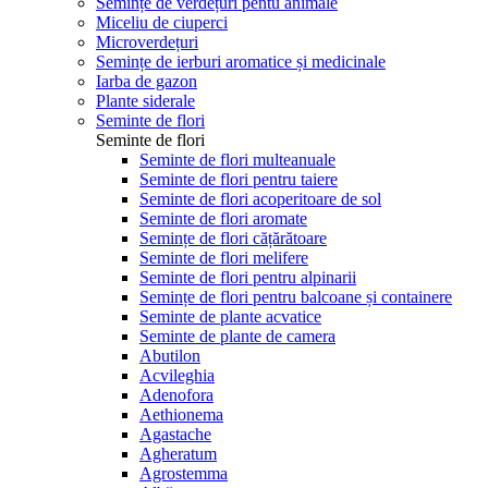
Semințe de verdețuri pentu animale
Miceliu de ciuperci
Microverdețuri
Semințe de ierburi aromatice și medicinale
Iarba de gazon
Plante siderale
Seminte de flori
Seminte de flori
Seminte de flori multeanuale
Seminte de flori pentru taiere
Seminte de flori acoperitoare de sol
Seminte de flori aromate
Semințe de flori cățărătoare
Seminte de flori melifere
Seminte de flori pentru alpinarii
Semințe de flori pentru balcoane și containere
Seminte de plante acvatice
Seminte de plante de camera
Abutilon
Acvileghia
Adenofora
Aethionema
Agastache
Agheratum
Agrostemma