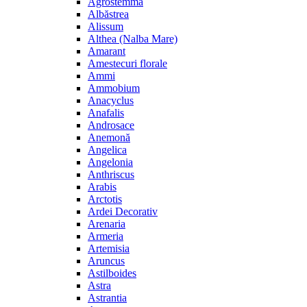
Agrostemma
Albăstrea
Alissum
Althea (Nalba Mare)
Amarant
Amestecuri florale
Ammi
Ammobium
Anacyclus
Anafalis
Androsace
Anemonă
Angelica
Angelonia
Anthriscus
Arabis
Arctotis
Ardei Decorativ
Arenaria
Armeria
Artemisia
Aruncus
Astilboides
Astra
Astrantia