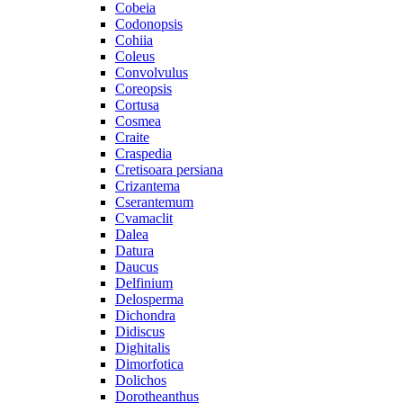
Cobeia
Codonopsis
Cohiia
Coleus
Convolvulus
Coreopsis
Cortusa
Cosmea
Craite
Craspedia
Cretisoara persiana
Crizantema
Cserantemum
Cvamaclit
Dalea
Datura
Daucus
Delfinium
Delosperma
Dichondra
Didiscus
Dighitalis
Dimorfotica
Dolichos
Dorotheanthus