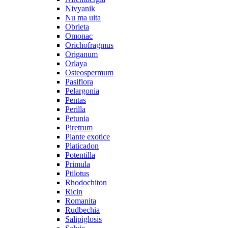
Nivyanik
Nu ma uita
Obrieta
Omonac
Orichofragmus
Origanum
Orlaya
Osteospermum
Pasiflora
Pelargonia
Pentas
Perilla
Petunia
Piretrum
Plante exotice
Platicadon
Potentilla
Primula
Ptilotus
Rhodochiton
Ricin
Romanita
Rudbechia
Salipiglosis