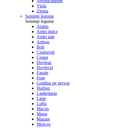
Veronicastrum
Viola
Zinnia
Semințe legume
Semințe legume
Arahis
Ardei dulce
Ardei iute
Artisoc
Bob
Castraveti
Ceapa
Dovleac
Dovlecel
Fasole
Frag
Gradina pe pervaz
Harbuz
Laghenaria
Linte
Luffa
Macris
Marar
Mazare
Morcov