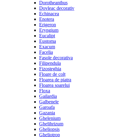
Dorotheanthus
Dovleac decorativ
Echinacea
Enotera
Erigeron
Eryngium
Eucalipt
Eustoma
Exacum
Facelia
Fasole decorativa
Filipendula
Fizosteghia
Floare de colț
Floarea de piatra
Floarea soarelui
Floxa
Gailardia
Galbenele
Garoafa
Gazania
Ghelenium
Ghelihrizum
Gheliopsis
Gheliotrop