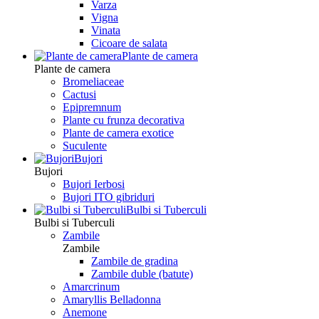
Varza
Vigna
Vinata
Сicoare de salata
Plante de camera
Plante de camera
Bromeliaceae
Cactusi
Epipremnum
Plante cu frunza decorativa
Plante de camera exotice
Suculente
Bujori
Bujori
Bujori Ierbosi
Bujori ITO gibriduri
Bulbi si Tuberculi
Bulbi si Tuberculi
Zambile
Zambile
Zambile de gradina
Zambile duble (batute)
Amarcrinum
Amaryllis Belladonna
Anemone