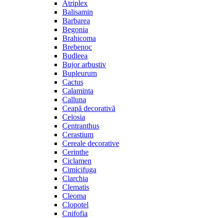
Atriplex
Balisamin
Barbarea
Begonia
Brahicoma
Brebenoc
Budleea
Bujor arbustiv
Bupleurum
Cactus
Calaminta
Calluna
Ceapă decorativă
Celosia
Centranthus
Cerastium
Cereale decorative
Cerinthe
Ciclamen
Cimicifuga
Clarchia
Clematis
Cleoma
Clopotel
Cnifofia