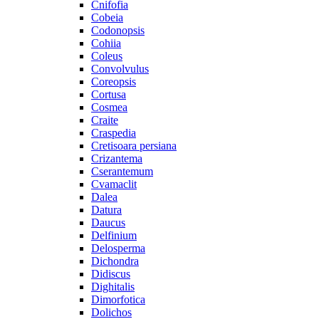
Cnifofia
Cobeia
Codonopsis
Cohiia
Coleus
Convolvulus
Coreopsis
Cortusa
Cosmea
Craite
Craspedia
Cretisoara persiana
Crizantema
Cserantemum
Cvamaclit
Dalea
Datura
Daucus
Delfinium
Delosperma
Dichondra
Didiscus
Dighitalis
Dimorfotica
Dolichos