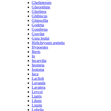
Ghelipterum
Gheorghine
Gherbera
Ghibiscus
Ghipsofila
Godetia
Gomfrena
Gravilat
Gura leului
Helichrysum argintiu
Hypoestes
Iberis
In
Incarvilia
Ipomeia
Isotoma
Iuca
Lacfioli
Lavanda
Lavatera
Levcoi
Liatris
Lihnis
Liupin
Lobelia