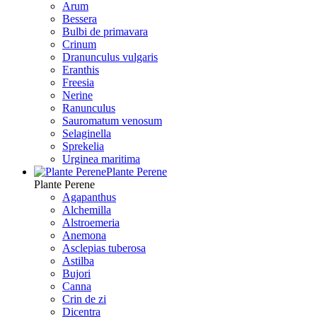
Arum
Bessera
Bulbi de primavara
Crinum
Dranunculus vulgaris
Eranthis
Freesiа
Nerine
Ranunculus
Sauromatum venosum
Selaginella
Sprekelia
Urginea maritima
Plante Perene
Plante Perene
Agapanthus
Alchemilla
Alstroemeria
Anemona
Asclepias tuberosa
Astilba
Bujori
Canna
Crin de zi
Dicentra