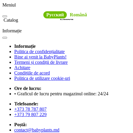
Meniul
Русский
Română
Limba
Catalog
Informație
Informație
Politica de confidențialitate
Bine ai venit la BabyPlants!
Termeni și condiții de livrare
Achitare
Condițiile de acord
Politica de utilizare cookie-uri
Ore de lucru:
• Graficul de lucru pentru magazinul online: 24/24
Telefoanele:
+373 78 787 807
+373 79 807 229
Poștă:
contact@babyplants.md