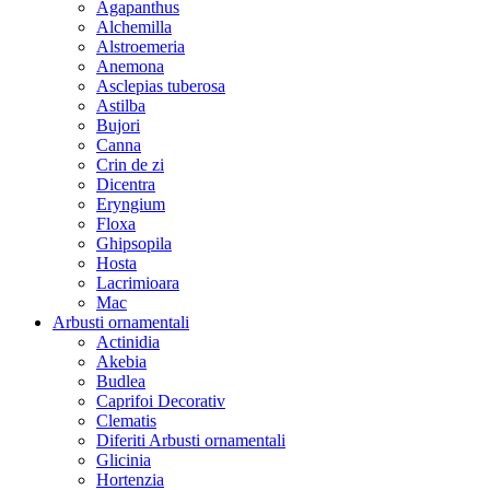
Agapanthus
Alchemilla
Alstroemeria
Anemona
Asclepias tuberosa
Astilba
Bujori
Canna
Crin de zi
Dicentra
Eryngium
Floxa
Ghipsopila
Hosta
Lacrimioara
Mac
Arbusti ornamentali
Actinidia
Akebia
Budlea
Caprifoi Decorativ
Clematis
Diferiti Arbusti ornamentali
Glicinia
Hortenzia