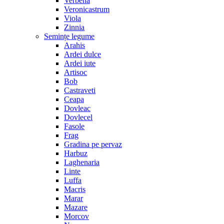
Verbena
Veronicastrum
Viola
Zinnia
Semințe legume
Arahis
Ardei dulce
Ardei iute
Artisoc
Bob
Castraveti
Ceapa
Dovleac
Dovlecel
Fasole
Frag
Gradina pe pervaz
Harbuz
Laghenaria
Linte
Luffa
Macris
Marar
Mazare
Morcov