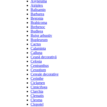
Asyneuma
Atriplex
Balisamin
Barbarea
Begonia
Brahicoma
Brebenoc
Budleea
Bujor arbustiv
Bupleurum
Cactus
Calaminta
Calluna
Ceapă decorativă
Celosia
Centranthus
Cerastium
Cereale decorative
Cerinthe
Ciclamen
Cimicifuga
Clarchia
Clematis
Cleoma
Clopotel