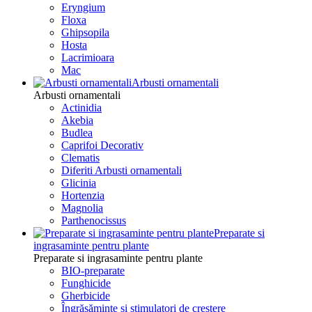
Eryngium
Floxa
Ghipsopila
Hosta
Lacrimioara
Mac
Arbusti ornamentali
Arbusti ornamentali
Actinidia
Akebia
Budlea
Caprifoi Decorativ
Clematis
Diferiti Arbusti ornamentali
Glicinia
Hortenzia
Magnolia
Parthenocissus
Preparate si
ingrasaminte pentru plante
Preparate si ingrasaminte pentru plante
BIO-preparate
Funghicide
Gherbicide
Îngrășăminte și stimulatori de creștere