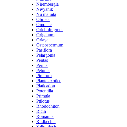
Nirembergia
Nivyanik
Nu ma uita
Obrieta
Omonac
Orichofragmus
Origanum
Orlaya
Osteospermum
Pasiflora
Pelargonia
Pentas
Perilla
Petunia
Piretrum
Plante exotice
Platicadon
Potentilla
Primula
Ptilotus
Rhodochiton
Ricin
Romanita
Rudbechia
Salipiglosis