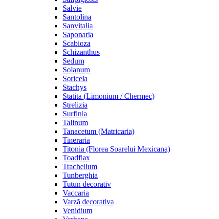
Salvie
Santolina
Sanvitalia
Saponaria
Scabioza
Schizanthus
Sedum
Solanum
Soricela
Stachys
Statita (Limonium / Chermec)
Strelizia
Surfinia
Talinum
Tanacetum (Matricaria)
Tineraria
Titonia (Florea Soarelui Mexicana)
Toadflax
Trachelium
Tunberghia
Tutun decorativ
Vaccaria
Varză decorativa
Venidium