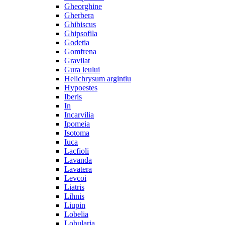
Gheorghine
Gherbera
Ghibiscus
Ghipsofila
Godetia
Gomfrena
Gravilat
Gura leului
Helichrysum argintiu
Hypoestes
Iberis
In
Incarvilia
Ipomeia
Isotoma
Iuca
Lacfioli
Lavanda
Lavatera
Levcoi
Liatris
Lihnis
Liupin
Lobelia
Lobularia