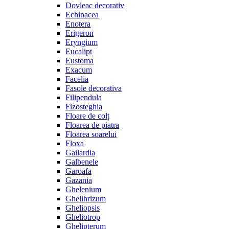
Dovleac decorativ
Echinacea
Enotera
Erigeron
Eryngium
Eucalipt
Eustoma
Exacum
Facelia
Fasole decorativa
Filipendula
Fizosteghia
Floare de colț
Floarea de piatra
Floarea soarelui
Floxa
Gailardia
Galbenele
Garoafa
Gazania
Ghelenium
Ghelihrizum
Gheliopsis
Gheliotrop
Ghelipterum