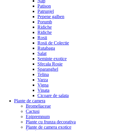
Nap
Patison
Patrunjel
Pepene galben
Porumb
Ridiche
Ridiche
Rosii
Rosii de Colectie
Rutabaga
Salat
Seminte exotice
Sfecala Rosie
Sparanghel
Telina
Varza
Vigna
Vinata
Сicoare de salata
Plante de camera
Bromeliaceae
Cactusi
Epipremnum
Plante cu frunza decorativa
Plante de camera exotice