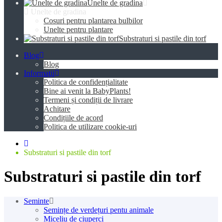
Unelte de gradina
Unelte de gradina
Cosuri pentru plantarea bulbilor
Unelte pentru plantare
Substraturi si pastile din torf
Blog
Blog
Informaţii
Politica de confidențialitate
Bine ai venit la BabyPlants!
Termeni și condiții de livrare
Achitare
Condițiile de acord
Politica de utilizare cookie-uri
Substraturi si pastile din torf
Substraturi si pastile din torf
Seminte
Semințe de verdețuri pentu animale
Miceliu de ciuperci