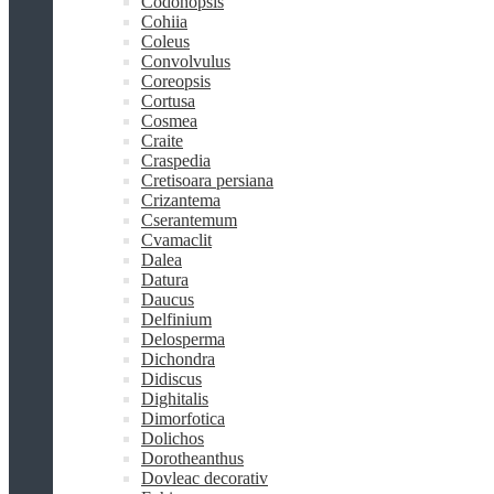
Codonopsis
Cohiia
Coleus
Convolvulus
Coreopsis
Cortusa
Cosmea
Craite
Craspedia
Cretisoara persiana
Crizantema
Cserantemum
Cvamaclit
Dalea
Datura
Daucus
Delfinium
Delosperma
Dichondra
Didiscus
Dighitalis
Dimorfotica
Dolichos
Dorotheanthus
Dovleac decorativ