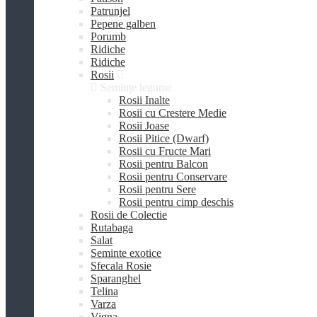
Patrunjel
Pepene galben
Porumb
Ridiche
Ridiche
Rosii
Semințe legume
Rosii Inalte
Rosii cu Crestere Medie
Rosii Joase
Rosii Pitice (Dwarf)
Rosii cu Fructe Mari
Rosii pentru Balcon
Rosii pentru Conservare
Rosii pentru Sere
Rosii pentru cimp deschis
Rosii de Colectie
Rutabaga
Salat
Seminte exotice
Sfecala Rosie
Sparanghel
Telina
Varza
Vigna