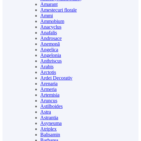
Amarant
Amestecuri florale
Ammi
Ammobium
Anacyclus
Anafalis
Androsace
Anemonă
Angelica
Angelonia
Anthriscus
Arabis
Arctotis
Ardei Decorativ
Arenaria
Armeria
Artemisia
Aruncus
Astilboides
Astra
Astrantia
Asyneuma
Atriplex
Balisamin
Barbarea