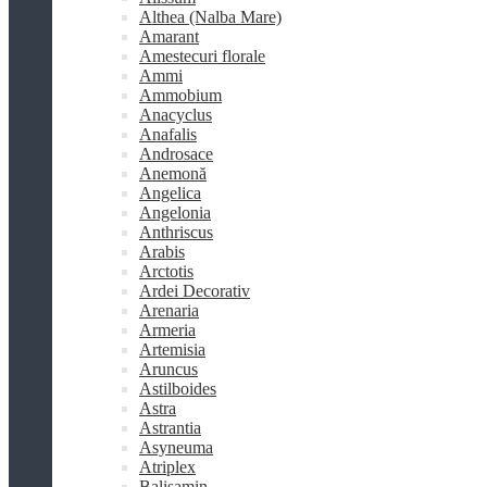
Althea (Nalba Mare)
Amarant
Amestecuri florale
Ammi
Ammobium
Anacyclus
Anafalis
Androsace
Anemonă
Angelica
Angelonia
Anthriscus
Arabis
Arctotis
Ardei Decorativ
Arenaria
Armeria
Artemisia
Aruncus
Astilboides
Astra
Astrantia
Asyneuma
Atriplex
Balisamin