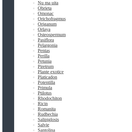
Nu ma uita
Obrieta
Omonac
Orichofragmus
Origanum
Orlaya
Osteospermum
Pasiflora
Pelargonia
Pentas
Perilla
Petunia
Piretrum
Plante exotice
Platicadon
Potentilla
Primula
Ptilotus
Rhodochiton
Ricin
Romanita
Rudbechia
Salipiglosis
Salvie
Santolina