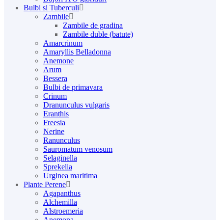
Bulbi si Tuberculi
Zambile
Zambile de gradina
Zambile duble (batute)
Amarcrinum
Amaryllis Belladonna
Anemone
Arum
Bessera
Bulbi de primavara
Crinum
Dranunculus vulgaris
Eranthis
Freesiа
Nerine
Ranunculus
Sauromatum venosum
Selaginella
Sprekelia
Urginea maritima
Plante Perene
Agapanthus
Alchemilla
Alstroemeria
Anemona