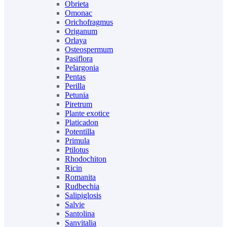
Obrieta
Omonac
Orichofragmus
Origanum
Orlaya
Osteospermum
Pasiflora
Pelargonia
Pentas
Perilla
Petunia
Piretrum
Plante exotice
Platicadon
Potentilla
Primula
Ptilotus
Rhodochiton
Ricin
Romanita
Rudbechia
Salipiglosis
Salvie
Santolina
Sanvitalia