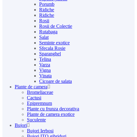
Porumb
Ridiche
Ridiche
Rosii
Rosii de Colectie
Rutabaga
Salat
Seminte exotice
Sfecala Rosie
Sparanghel
Telina
Varza
Vigna
Vinata
Сicoare de salata
Plante de camera
Bromeliaceae
Cactusi
Epipremnum
Plante cu frunza decorativa
Plante de camera exotice
Suculente
Bujori
Bujori Ierbosi
Bujori ITO gibriduri