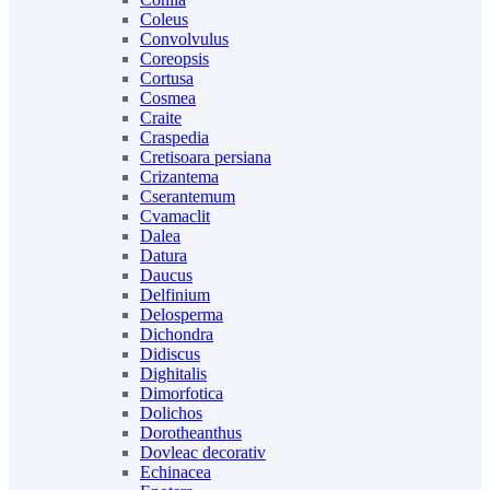
Coleus
Convolvulus
Coreopsis
Cortusa
Cosmea
Craite
Craspedia
Cretisoara persiana
Crizantema
Cserantemum
Cvamaclit
Dalea
Datura
Daucus
Delfinium
Delosperma
Dichondra
Didiscus
Dighitalis
Dimorfotica
Dolichos
Dorotheanthus
Dovleac decorativ
Echinacea