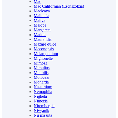
Mac
Mac Californian (Eschszolzia)
Macleaya
Maliutela
Maliva
Malopa
Margareta
Matiola
Maurandia
Mazare dulce
Meconopsis
Melampodium
Mignonette
Mimoza
Mimulius
Mirabilis
Moloceai
Monarda
Nasturtium
Nemophila
Nighela
Nimezia
Nirembergia
Nivyanik
Nu ma uita