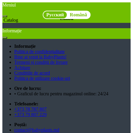
Meniul
Русский
Română
Limba
Catalog
Informație
Informație
Politica de confidențialitate
Bine ai venit la BabyPlants!
Termeni și condiții de livrare
Achitare
Condițiile de acord
Politica de utilizare cookie-uri
Ore de lucru:
• Graficul de lucru pentru magazinul online: 24/24
Telefoanele:
+373 78 787 807
+373 79 807 229
Poștă:
contact@babyplants.md