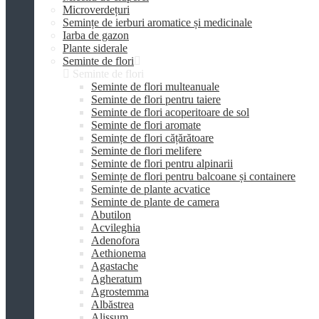
Microverdețuri
Semințe de ierburi aromatice și medicinale
Iarba de gazon
Plante siderale
Seminte de flori
Seminte de flori
Seminte de flori multeanuale
Seminte de flori pentru taiere
Seminte de flori acoperitoare de sol
Seminte de flori aromate
Semințe de flori cățărătoare
Seminte de flori melifere
Seminte de flori pentru alpinarii
Semințe de flori pentru balcoane și containere
Seminte de plante acvatice
Seminte de plante de camera
Abutilon
Acvileghia
Adenofora
Aethionema
Agastache
Agheratum
Agrostemma
Albăstrea
Alissum