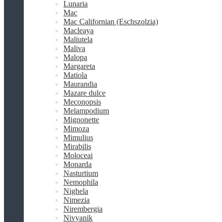
Lunaria
Mac
Mac Californian (Eschszolzia)
Macleaya
Maliutela
Maliva
Malopa
Margareta
Matiola
Maurandia
Mazare dulce
Meconopsis
Melampodium
Mignonette
Mimoza
Mimulius
Mirabilis
Moloceai
Monarda
Nasturtium
Nemophila
Nighela
Nimezia
Nirembergia
Nivyanik