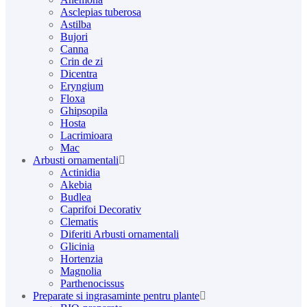
Asclepias tuberosa
Astilba
Bujori
Canna
Crin de zi
Dicentra
Eryngium
Floxa
Ghipsopila
Hosta
Lacrimioara
Mac
Arbusti ornamentali
Actinidia
Akebia
Budlea
Caprifoi Decorativ
Clematis
Diferiti Arbusti ornamentali
Glicinia
Hortenzia
Magnolia
Parthenocissus
Preparate si ingrasaminte pentru plante