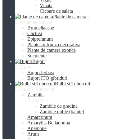
Vinata
Сicoare de salata
Plante de camera
Plante de camera
Bromeliaceae
Cactusi
Epipremnum
Plante cu frunza decorativa
Plante de camera exotice
Suculente
Bujori
Bujori
Bujori Ierbosi
Bujori ITO gibriduri
Bulbi si Tuberculi
Bulbi si Tuberculi
Zambile
Zambile
Zambile de gradina
Zambile duble (batute)
Amarcrinum
Amaryllis Belladonna
Anemone
Arum