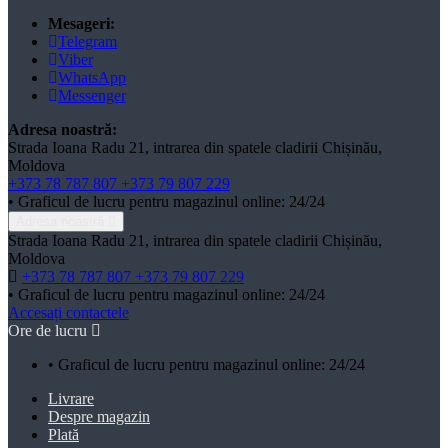
Mesageri:
Telegram
Viber
WhatsApp
Messenger
Adresa noastră:
Strada Ioana Radu 21, intrarea din spatele cladirii Chișinău,
Moldova
+373 78 787 807
+373 79 807 229
• Graficul de lucru pentru magazinul online: 24/24
Adresa noastră
Strada Ioana Radu 21, intrarea din spatele cladirii Chișinău,
Moldova
+373 78 787 807
+373 79 807 229
• Graficul de lucru pentru magazinul online: 24/24
Accesați contactele
Ore de lucru
• Graficul de lucru pentru magazinul online: 24/24
Livrare
Despre magazin
Plată