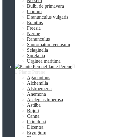
Bessera
Bulbi de primavara
Crinum
Dranunculus vulgaris
Eranthis
Freesiа
Nerine
Ranunculus
Sauromatum venosum
Selaginella
Sprekelia
Urginea maritima
Plante Perene
Plante Perene
Agapanthus
Alchemilla
Alstroemeria
Anemona
Asclepias tuberosa
Astilba
Bujori
Canna
Crin de zi
Dicentra
Eryngium