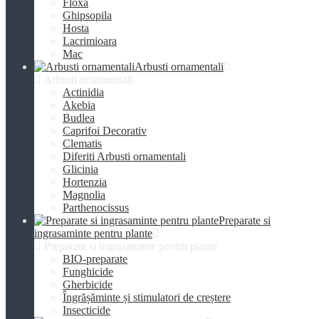
Floxa
Ghipsopila
Hosta
Lacrimioara
Mac
Arbusti ornamentali
Arbusti ornamentali
Actinidia
Akebia
Budlea
Caprifoi Decorativ
Clematis
Diferiti Arbusti ornamentali
Glicinia
Hortenzia
Magnolia
Parthenocissus
Preparate si
ingrasaminte pentru plante
Preparate si ingrasaminte pentru plante
BIO-preparate
Funghicide
Gherbicide
Îngrășăminte și stimulatori de creștere
Insecticide