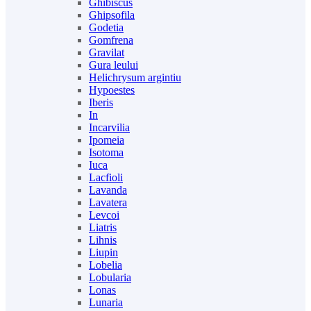
Ghibiscus
Ghipsofila
Godetia
Gomfrena
Gravilat
Gura leului
Helichrysum argintiu
Hypoestes
Iberis
In
Incarvilia
Ipomeia
Isotoma
Iuca
Lacfioli
Lavanda
Lavatera
Levcoi
Liatris
Lihnis
Liupin
Lobelia
Lobularia
Lonas
Lunaria