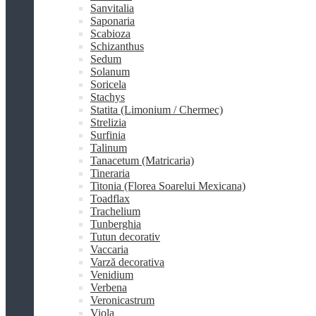
Sanvitalia
Saponaria
Scabioza
Schizanthus
Sedum
Solanum
Soricela
Stachys
Statita (Limonium / Chermec)
Strelizia
Surfinia
Talinum
Tanacetum (Matricaria)
Tineraria
Titonia (Florea Soarelui Mexicana)
Toadflax
Trachelium
Tunberghia
Tutun decorativ
Vaccaria
Varză decorativa
Venidium
Verbena
Veronicastrum
Viola