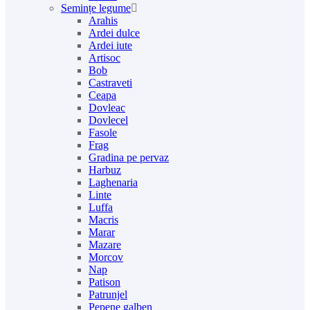
Semințe legume
Arahis
Ardei dulce
Ardei iute
Artisoc
Bob
Castraveti
Ceapa
Dovleac
Dovlecel
Fasole
Frag
Gradina pe pervaz
Harbuz
Laghenaria
Linte
Luffa
Macris
Marar
Mazare
Morcov
Nap
Patison
Patrunjel
Pepene galben