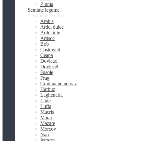
Zinnia
Semințe legume
Semințe legume
Arahis
Ardei dulce
Ardei iute
Artisoc
Bob
Castraveti
Ceapa
Dovleac
Dovlecel
Fasole
Frag
Gradina pe pervaz
Harbuz
Laghenaria
Linte
Luffa
Macris
Marar
Mazare
Morcov
Nap
Patison