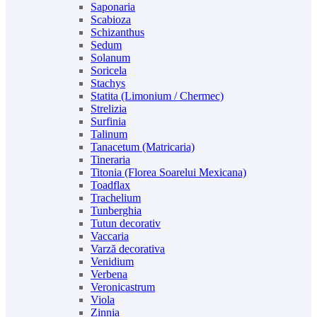
Saponaria
Scabioza
Schizanthus
Sedum
Solanum
Soricela
Stachys
Statita (Limonium / Chermec)
Strelizia
Surfinia
Talinum
Tanacetum (Matricaria)
Tineraria
Titonia (Florea Soarelui Mexicana)
Toadflax
Trachelium
Tunberghia
Tutun decorativ
Vaccaria
Varză decorativa
Venidium
Verbena
Veronicastrum
Viola
Zinnia