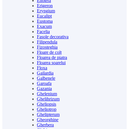
Enotera
Erigeron
Eryngium
Eucalipt
Eustoma
Exacum
Facelia
Fasole decorativa
Filipendula
Fizosteghia
Floare de colț
Floarea de piatra
Floarea soarelui
Floxa
Gailardia
Galbenele
Garoafa
Gazania
Ghelenium
Ghelihrizum
Gheliopsis
Gheliotrop
Ghelipterum
Gheorghine
Gherbera