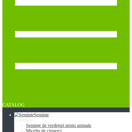
CATALOG
Seminte
Seminte
Semințe de verdețuri pentu animale
Miceliu de ciuperci