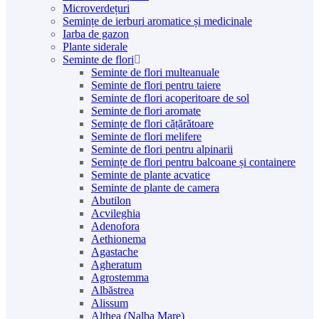
Microverdețuri
Semințe de ierburi aromatice și medicinale
Iarba de gazon
Plante siderale
Seminte de flori
Seminte de flori multeanuale
Seminte de flori pentru taiere
Seminte de flori acoperitoare de sol
Seminte de flori aromate
Semințe de flori cățărătoare
Seminte de flori melifere
Seminte de flori pentru alpinarii
Semințe de flori pentru balcoane și containere
Seminte de plante acvatice
Seminte de plante de camera
Abutilon
Acvileghia
Adenofora
Aethionema
Agastache
Agheratum
Agrostemma
Albăstrea
Alissum
Althea (Nalba Mare)