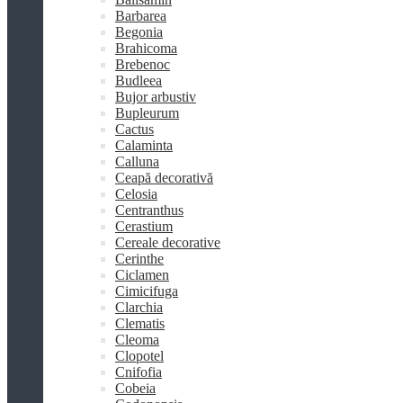
Barbarea
Begonia
Brahicoma
Brebenoc
Budleea
Bujor arbustiv
Bupleurum
Cactus
Calaminta
Calluna
Ceapă decorativă
Celosia
Centranthus
Cerastium
Cereale decorative
Cerinthe
Ciclamen
Cimicifuga
Clarchia
Clematis
Cleoma
Clopotel
Cnifofia
Cobeia