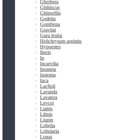
Gherbera
Ghibiscus
Ghipsofila
Godetia
Gomfrena
Gravilat
Gura leului
Helichrysum argintiu
Hypoestes
Iberis
In
Incarvilia
Ipomeia
Isotoma
Iuca
Lacfioli
Lavanda
Lavatera
Levcoi
Liatris
Lihnis
Liupin
Lobelia
Lobularia
Lonas