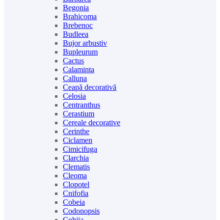
Begonia
Brahicoma
Brebenoc
Budleea
Bujor arbustiv
Bupleurum
Cactus
Calaminta
Calluna
Ceapă decorativă
Celosia
Centranthus
Cerastium
Cereale decorative
Cerinthe
Ciclamen
Cimicifuga
Clarchia
Clematis
Cleoma
Clopotel
Cnifofia
Cobeia
Codonopsis
Cohiia