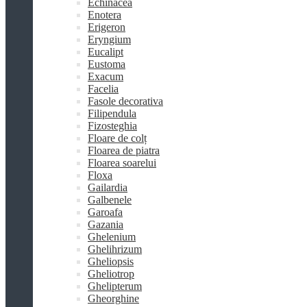
Echinacea
Enotera
Erigeron
Eryngium
Eucalipt
Eustoma
Exacum
Facelia
Fasole decorativa
Filipendula
Fizosteghia
Floare de colț
Floarea de piatra
Floarea soarelui
Floxa
Gailardia
Galbenele
Garoafa
Gazania
Ghelenium
Ghelihrizum
Gheliopsis
Gheliotrop
Ghelipterum
Gheorghine