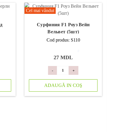
Cel mai vândut
д
Сурфиния F1 Роуз Вейн
Вельвет (5шт)
Cod produs: S110
0
27 MDL
-
+
ADAUGĂ IN COŞ