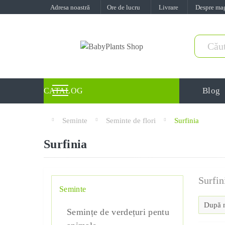
Adresa noastră
Ore de lucru
Livrare
Despre ma
Blog
CATALOG
Seminte
Seminte de flori
Surfinia
Surfinia
Surfin
Seminte
Semințe de verdețuri pentu