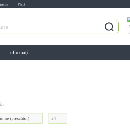
gazin
Plată
Informaţii
ia