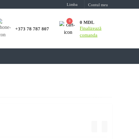
Limba
Contul meu
0
0 MDL
Finalizează
+373 78 787 807
comanda