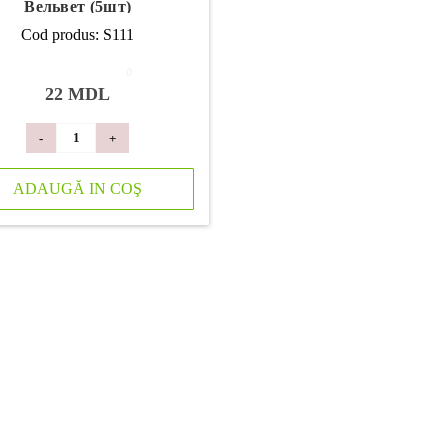
Вельвет (5шт)
Cod produs: S111
0
22 MDL
-
+
ADAUGĂ IN COŞ