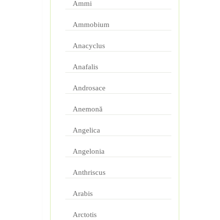
Ammi
Ammobium
Anacyclus
Anafalis
Androsace
Anemonă
Angelica
Angelonia
Anthriscus
Arabis
Arctotis