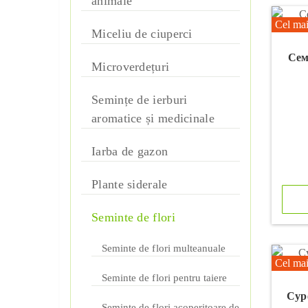
animale
Cel mai
Miceliu de ciuperci
Сем
Microverdețuri
Semințe de ierburi
aromatice și medicinale
Iarba de gazon
Plante siderale
Seminte de flori
Seminte de flori multeanuale
Cel mai
Seminte de flori pentru taiere
Сур
Seminte de flori acoperitoare de