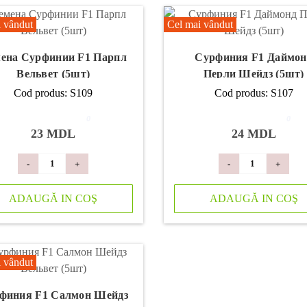
 vândut
Cel mai vândut
ена Сурфинии F1 Парпл
Сурфиния F1 Даймон
Вельвет (5шт)
Перли Шейдз (5шт)
Cod produs: S109
Cod produs: S107
0
0
23 MDL
24 MDL
-
+
-
+
ADAUGĂ IN COŞ
ADAUGĂ IN COŞ
 vândut
финия F1 Салмон Шейдз