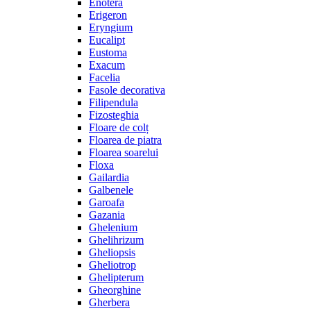
Enotera
Erigeron
Eryngium
Eucalipt
Eustoma
Exacum
Facelia
Fasole decorativa
Filipendula
Fizosteghia
Floare de colț
Floarea de piatra
Floarea soarelui
Floxa
Gailardia
Galbenele
Garoafa
Gazania
Ghelenium
Ghelihrizum
Gheliopsis
Gheliotrop
Ghelipterum
Gheorghine
Gherbera