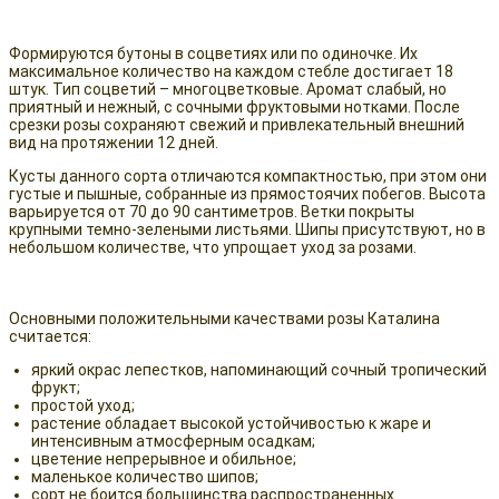
Формируются бутоны в соцветиях или по одиночке. Их
максимальное количество на каждом стебле достигает 18
штук. Тип соцветий – многоцветковые. Аромат слабый, но
приятный и нежный, с сочными фруктовыми нотками. После
срезки розы сохраняют свежий и привлекательный внешний
вид на протяжении 12 дней.
Кусты данного сорта отличаются компактностью, при этом они
густые и пышные, собранные из прямостоячих побегов. Высота
варьируется от 70 до 90 сантиметров. Ветки покрыты
крупными темно-зелеными листьями. Шипы присутствуют, но в
небольшом количестве, что упрощает уход за розами.
Основными положительными качествами розы Каталина
считается:
яркий окрас лепестков, напоминающий сочный тропический
фрукт;
простой уход;
растение обладает высокой устойчивостью к жаре и
интенсивным атмосферным осадкам;
цветение непрерывное и обильное;
маленькое количество шипов;
сорт не боится большинства распространенных