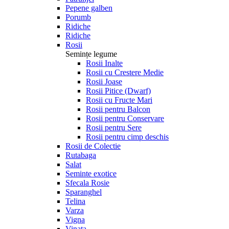
Pepene galben
Porumb
Ridiche
Ridiche
Rosii
Semințe legume
Rosii Inalte
Rosii cu Crestere Medie
Rosii Joase
Rosii Pitice (Dwarf)
Rosii cu Fructe Mari
Rosii pentru Balcon
Rosii pentru Conservare
Rosii pentru Sere
Rosii pentru cimp deschis
Rosii de Colectie
Rutabaga
Salat
Seminte exotice
Sfecala Rosie
Sparanghel
Telina
Varza
Vigna
Vinata