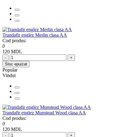
Trandafir englez Merlin clasa AA
Cod produs:
0
120 MDL
-
+
Stoc epuizat
Popular
Vindut
Trandafir englez Munstead Wood clasa AA
Cod produs:
0
120 MDL
-
+