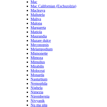
Mac
Mac Californian (Eschszolzia)
Macleaya
Maliutela
Maliva
Malopa
Margareta
Matiola
Maurandia
Mazare dulce
Meconopsis
Melampodium
Mignonette
Mimoza
Mimulius
Mirabilis
Moloceai
Monarda
Nasturtium
Nemophila
Nighela
Nimezia
Nirembergia
Nivyanik
Nu ma uita