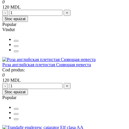
0
120 MDL
-
+
Stoc epuizat
Popular
Vindut
Роза английская плетистая Сияющая невеста
Cod produs:
0
120 MDL
-
+
Stoc epuizat
Popular