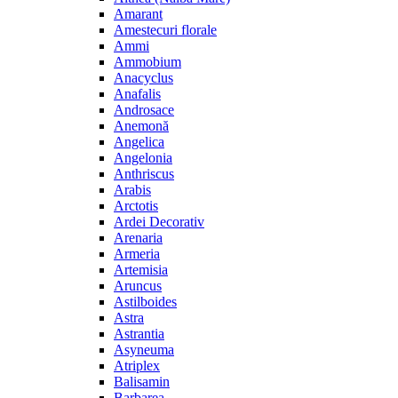
Amarant
Amestecuri florale
Ammi
Ammobium
Anacyclus
Anafalis
Androsace
Anemonă
Angelica
Angelonia
Anthriscus
Arabis
Arctotis
Ardei Decorativ
Arenaria
Armeria
Artemisia
Aruncus
Astilboides
Astra
Astrantia
Asyneuma
Atriplex
Balisamin
Barbarea