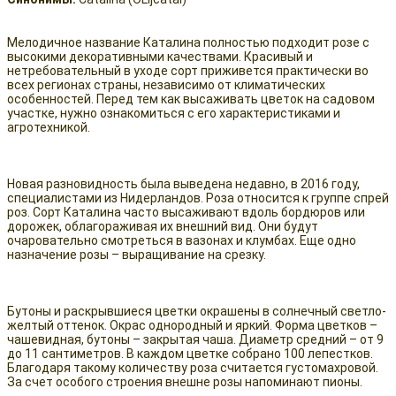
Мелодичное название Каталина полностью подходит розе с
высокими декоративными качествами. Красивый и
нетребовательный в уходе сорт приживется практически во
всех регионах страны, независимо от климатических
особенностей. Перед тем как высаживать цветок на садовом
участке, нужно ознакомиться с его характеристиками и
агротехникой.
Новая разновидность была выведена недавно, в 2016 году,
специалистами из Нидерландов. Роза относится к группе спрей
роз. Сорт Каталина часто высаживают вдоль бордюров или
дорожек, облагораживая их внешний вид. Они будут
очаровательно смотреться в вазонах и клумбах. Еще одно
назначение розы – выращивание на срезку.
Бутоны и раскрывшиеся цветки окрашены в солнечный светло-
желтый оттенок. Окрас однородный и яркий. Форма цветков –
чашевидная, бутоны – закрытая чаша. Диаметр средний – от 9
до 11 сантиметров. В каждом цветке собрано 100 лепестков.
Благодаря такому количеству роза считается густомахровой.
За счет особого строения внешне розы напоминают пионы.