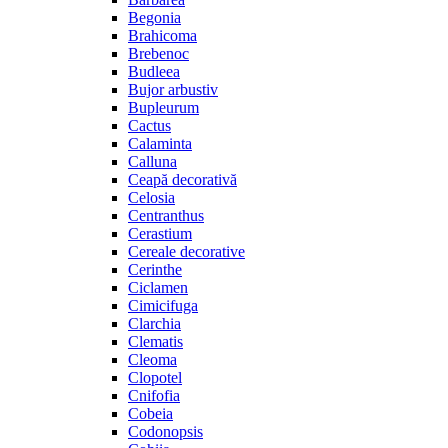
Begonia
Brahicoma
Brebenoc
Budleea
Bujor arbustiv
Bupleurum
Cactus
Calaminta
Calluna
Ceapă decorativă
Celosia
Centranthus
Cerastium
Cereale decorative
Cerinthe
Ciclamen
Cimicifuga
Clarchia
Clematis
Cleoma
Clopotel
Cnifofia
Cobeia
Codonopsis