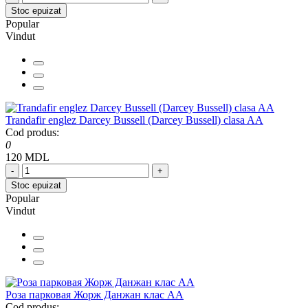
Stoc epuizat
Popular
Vindut
Trandafir englez Darcey Bussell (Darcey Bussell) clasa AA
Cod produs:
0
120 MDL
-
+
Stoc epuizat
Popular
Vindut
Роза парковая Жорж Данжан клас АА
Cod produs: