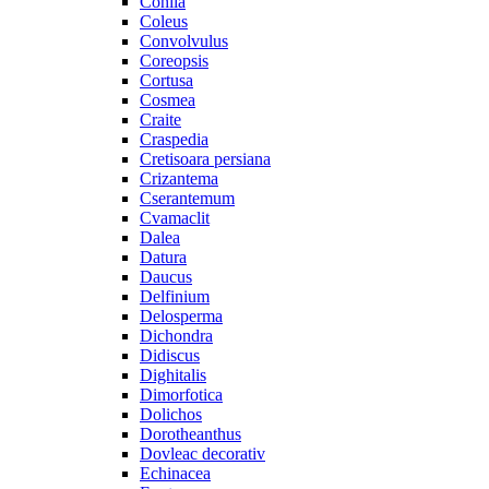
Cohiia
Coleus
Convolvulus
Coreopsis
Cortusa
Cosmea
Craite
Craspedia
Cretisoara persiana
Crizantema
Cserantemum
Cvamaclit
Dalea
Datura
Daucus
Delfinium
Delosperma
Dichondra
Didiscus
Dighitalis
Dimorfotica
Dolichos
Dorotheanthus
Dovleac decorativ
Echinacea