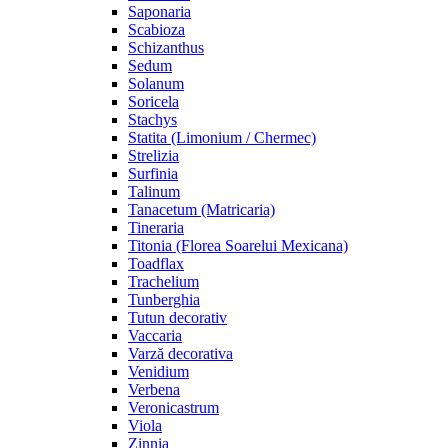
Saponaria
Scabioza
Schizanthus
Sedum
Solanum
Soricela
Stachys
Statita (Limonium / Chermec)
Strelizia
Surfinia
Talinum
Tanacetum (Matricaria)
Tineraria
Titonia (Florea Soarelui Mexicana)
Toadflax
Trachelium
Tunberghia
Tutun decorativ
Vaccaria
Varză decorativa
Venidium
Verbena
Veronicastrum
Viola
Zinnia