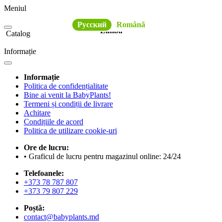
Meniul
Русский
Română
Limba
Catalog
Informație
Informație
Politica de confidențialitate
Bine ai venit la BabyPlants!
Termeni și condiții de livrare
Achitare
Condițiile de acord
Politica de utilizare cookie-uri
Ore de lucru:
• Graficul de lucru pentru magazinul online: 24/24
Telefoanele:
+373 78 787 807
+373 79 807 229
Poștă:
contact@babyplants.md