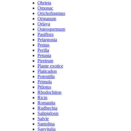
Obrieta
Omonac
Orichofragmus
Origanum
Orlaya
Osteospermum
Pasiflora
Pelargonia
Pentas
Perilla
Petunia
Piretrum
Plante exotice
Platicadon
Potentilla
Primula
Ptilotus
Rhodochiton
Ricin
Romanita
Rudbechia
Salipiglosis
Salvie
Santolina
Sanvitalia