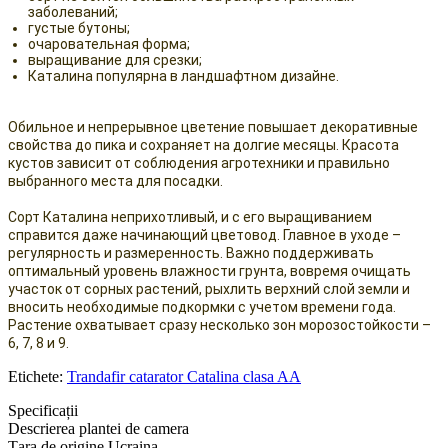
заболеваний;
густые бутоны;
очаровательная форма;
выращивание для срезки;
Каталина популярна в ландшафтном дизайне.
Обильное и непрерывное цветение повышает декоративные
свойства до пика и сохраняет на долгие месяцы. Красота
кустов зависит от соблюдения агротехники и правильно
выбранного места для посадки.
Сорт Каталина неприхотливый, и с его выращиванием
справится даже начинающий цветовод. Главное в уходе –
регулярность и размеренность. Важно поддерживать
оптимальный уровень влажности грунта, вовремя очищать
участок от сорных растений, рыхлить верхний слой земли и
вносить необходимые подкормки с учетом времени года.
Растение охватывает сразу несколько зон морозостойкости –
6, 7, 8 и 9.
Etichete:
Trandafir catarator Catalina clasa AA
Specificații
Descrierea plantei de camera
Țara de origine
Ucraina