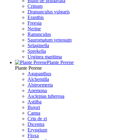
Bulbi de primavara
Crinum
Dranunculus vulgaris
Eranthis
Freesiа
Nerine
Ranunculus
Sauromatum venosum
Selaginella
Sprekelia
Urginea maritima
Plante Perene
Plante Perene
Agapanthus
Alchemilla
Alstroemeria
Anemona
Asclepias tuberosa
Astilba
Bujori
Canna
Crin de zi
Dicentra
Eryngium
Floxa