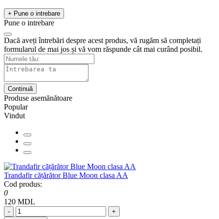
+ Pune o intrebare
Pune o intrebare
Dacă aveți întrebări despre acest produs, vă rugăm să completați
formularul de mai jos și vă vom răspunde cât mai curând posibil.
Continuă
Produse asemănătoare
Popular
Vindut
Trandafir cățărător Blue Moon clasa AA
Cod produs:
0
120 MDL
-
+