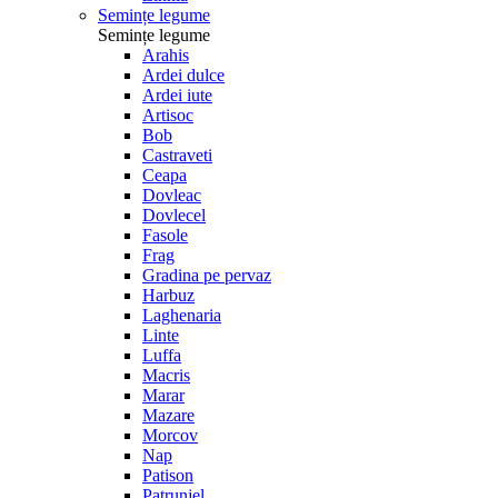
Semințe legume
Semințe legume
Arahis
Ardei dulce
Ardei iute
Artisoc
Bob
Castraveti
Ceapa
Dovleac
Dovlecel
Fasole
Frag
Gradina pe pervaz
Harbuz
Laghenaria
Linte
Luffa
Macris
Marar
Mazare
Morcov
Nap
Patison
Patrunjel