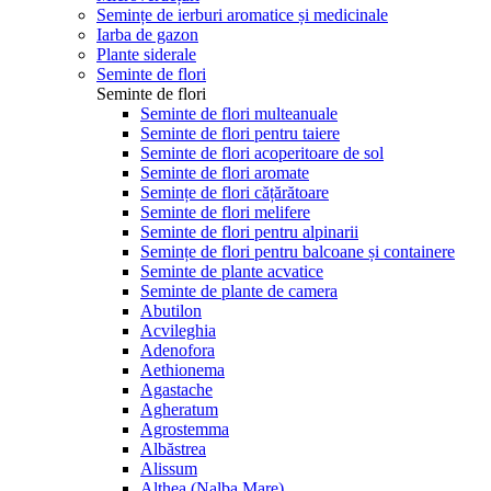
Semințe de ierburi aromatice și medicinale
Iarba de gazon
Plante siderale
Seminte de flori
Seminte de flori
Seminte de flori multeanuale
Seminte de flori pentru taiere
Seminte de flori acoperitoare de sol
Seminte de flori aromate
Semințe de flori cățărătoare
Seminte de flori melifere
Seminte de flori pentru alpinarii
Semințe de flori pentru balcoane și containere
Seminte de plante acvatice
Seminte de plante de camera
Abutilon
Acvileghia
Adenofora
Aethionema
Agastache
Agheratum
Agrostemma
Albăstrea
Alissum
Althea (Nalba Mare)