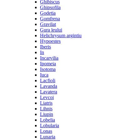
Ghibiscus
Ghipsofila
Godetia
Gomfrena
Gravilat
Gura leului
Helichrysum argintiu
Hypoestes
Iberis
In
Incarvilia
Ipomeia
Isotoma
Iuca
Lacfioli
Lavanda
Lavatera
Levcoi
Liatris
Lihnis
Liupin
Lobelia
Lobularia
Lonas
Lunaria