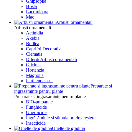
Ghipsopila
Hosta
Lacrimioara
Mac
Arbusti ornamentali
Arbusti ornamentali
Actinidia
Akebia
Budlea
Caprifoi Decorativ
Clematis
Diferiti Arbusti ornamentali
Glicinia
Hortenzia
Magnolia
Parthenocissus
Preparate si
ingrasaminte pentru plante
Preparate si ingrasaminte pentru plante
BIO-preparate
Funghicide
Gherbicide
Îngrășăminte și stimulatori de creștere
Insecticide
Unelte de gradina