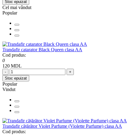
Stoc epuizat
Cel mai vândut
Popular
Trandafir catarator Black Queen clasa AA
Cod produs:
0
120 MDL
-
+
Stoc epuizat
Popular
Vindut
Trandafir cățărător Violet Parfume (Violette Parfume) clasa AA
Cod produs: