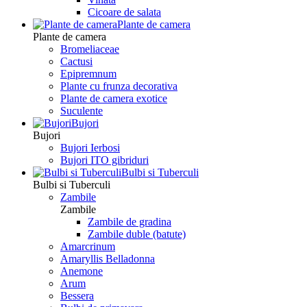
Сicoare de salata
Plante de camera
Plante de camera
Bromeliaceae
Cactusi
Epipremnum
Plante cu frunza decorativa
Plante de camera exotice
Suculente
Bujori
Bujori
Bujori Ierbosi
Bujori ITO gibriduri
Bulbi si Tuberculi
Bulbi si Tuberculi
Zambile
Zambile
Zambile de gradina
Zambile duble (batute)
Amarcrinum
Amaryllis Belladonna
Anemone
Arum
Bessera