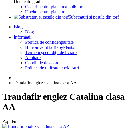
Unelte de gradina
Cosuri pentru plantarea bulbilor
Unelte pentru plantare
Substraturi si pastile din torf
Blog
Blog
Informaţii
Politica de confidențialitate
Bine ai venit la BabyPlants!
Termeni și condiții de livrare
Achitare
Condițiile de acord
Politica de utilizare cookie-uri
Trandafir englez Catalina clasa AA
Trandafir englez Catalina clasa
AA
Popular