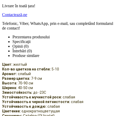
Livrare în toată țara!
Contactează-ne
Telefonic, Viber, WhatsApp, prin e-mail, sau completând formularul
de contact!
Prezentarea produsului
Specificaţii
Opinii (0)
Întrebări
(0)
Produse similare
Цвет:
желтый
Кол-во цветков на стебле:
5-10
Аромат:
слабый
Размер цветка:
7-9 см
Высота:
70-90 см
Ширина:
40-50 см
Зимостойкость:
до -23С
Устойчивость к мучнистой росе:
слабая
Устойчивость к черной пятнистости:
слабая
Устойчивость к дождю:
слабая
Цветение:
однократноцветущая
Синонимы:
Catalina (OLIjcatal)