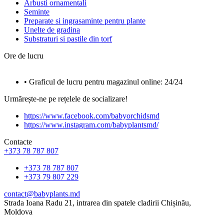
Arbusti ornamentali
Seminte
Preparate si ingrasaminte pentru plante
Unelte de gradina
Substraturi si pastile din torf
Ore de lucru
• Graficul de lucru pentru magazinul online: 24/24
Urmărește-ne pe rețelele de socializare!
https://www.facebook.com/babyorchidsmd
https://www.instagram.com/babyplantsmd/
Contacte
+373 78 787 807
+373 78 787 807
+373 79 807 229
contact@babyplants.md
Strada Ioana Radu 21, intrarea din spatele cladirii Chișinău,
Moldova