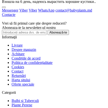
Взошла на 6 день, надеюсь вырастить хорошие кустики..
Messenger
Viber
Viber
WhatsApp
contact@babyplants.md
Contacte
Vrei să fii primul care știe despre reduceri?
Aboneaza-te la newsletter-ul nostru
Abonează-te
Informaţii
Livrare
Despre magazin
Achitare
Condițiile de acord
Politica de confidențialitate
Cookies
Contact
Returnări
Harta sitului
Oferte speciale
Categorii
Bulbi si Tuberculi
Plante Perene