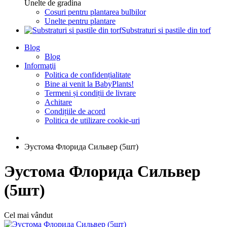
Unelte de gradina
Cosuri pentru plantarea bulbilor
Unelte pentru plantare
Substraturi si pastile din torf
Blog
Blog
Informaţii
Politica de confidențialitate
Bine ai venit la BabyPlants!
Termeni și condiții de livrare
Achitare
Condițiile de acord
Politica de utilizare cookie-uri
Эустома Флорида Сильвер (5шт)
Эустома Флорида Сильвер
(5шт)
Cel mai vândut