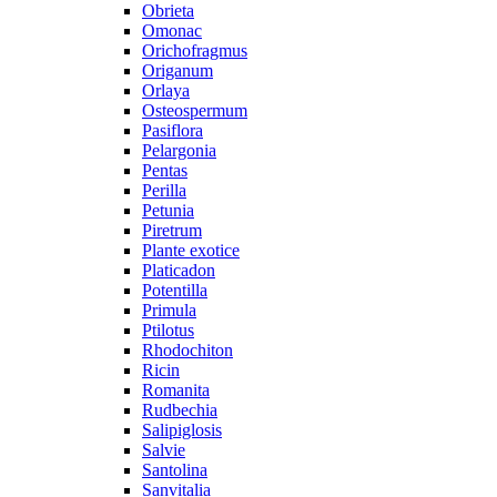
Obrieta
Omonac
Orichofragmus
Origanum
Orlaya
Osteospermum
Pasiflora
Pelargonia
Pentas
Perilla
Petunia
Piretrum
Plante exotice
Platicadon
Potentilla
Primula
Ptilotus
Rhodochiton
Ricin
Romanita
Rudbechia
Salipiglosis
Salvie
Santolina
Sanvitalia