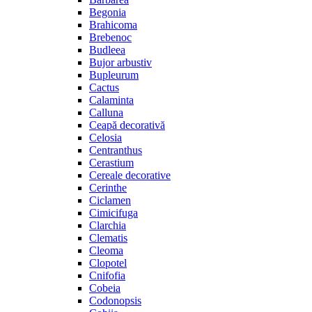
Begonia
Brahicoma
Brebenoc
Budleea
Bujor arbustiv
Bupleurum
Cactus
Calaminta
Calluna
Ceapă decorativă
Celosia
Centranthus
Cerastium
Cereale decorative
Cerinthe
Ciclamen
Cimicifuga
Clarchia
Clematis
Cleoma
Clopotel
Cnifofia
Cobeia
Codonopsis