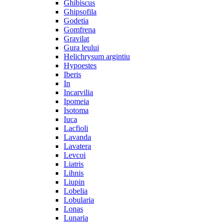
Ghibiscus
Ghipsofila
Godetia
Gomfrena
Gravilat
Gura leului
Helichrysum argintiu
Hypoestes
Iberis
In
Incarvilia
Ipomeia
Isotoma
Iuca
Lacfioli
Lavanda
Lavatera
Levcoi
Liatris
Lihnis
Liupin
Lobelia
Lobularia
Lonas
Lunaria