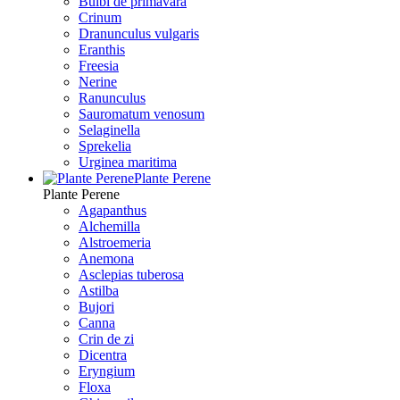
Bulbi de primavara
Crinum
Dranunculus vulgaris
Eranthis
Freesiа
Nerine
Ranunculus
Sauromatum venosum
Selaginella
Sprekelia
Urginea maritima
Plante Perene
Plante Perene
Agapanthus
Alchemilla
Alstroemeria
Anemona
Asclepias tuberosa
Astilba
Bujori
Canna
Crin de zi
Dicentra
Eryngium
Floxa