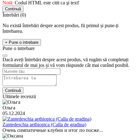
Notă:
Codul HTML este citit ca şi text!
Continuă
Întrebări
(0)
Nu există întrebări despre acest produs, fii primul și pune-ți
întrebarea.
+ Pune o intrebare
Pune o intrebare
Dacă aveți întrebări despre acest produs, vă rugăm să completați
formularul de mai jos și vă vom răspunde cât mai curând posibil.
Continuă
Ultimele recenzii
Ольга
05.12.2024
Zantedeschia aethiopica (Calla de gradina)
Очень симпатичные клубни и итог по посже...