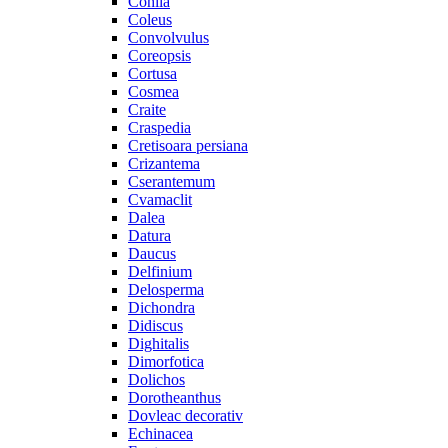
Cohiia
Coleus
Convolvulus
Coreopsis
Cortusa
Cosmea
Craite
Craspedia
Cretisoara persiana
Crizantema
Cserantemum
Cvamaclit
Dalea
Datura
Daucus
Delfinium
Delosperma
Dichondra
Didiscus
Dighitalis
Dimorfotica
Dolichos
Dorotheanthus
Dovleac decorativ
Echinacea