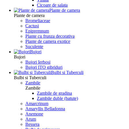
Сicoare de salata
Plante de camera
Plante de camera
Bromeliaceae
Cactusi
Epipremnum
Plante cu frunza decorativa
Plante de camera exotice
Suculente
Bujori
Bujori
Bujori Ierbosi
Bujori ITO gibriduri
Bulbi si Tuberculi
Bulbi si Tuberculi
Zambile
Zambile
Zambile de gradina
Zambile duble (batute)
Amarcrinum
Amaryllis Belladonna
Anemone
Arum
Bessera