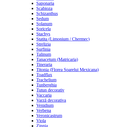
Saponaria
Scabioza
Schizanthus
Sedum
Solanum
Soricela
Stachys
Statita (Limonium / Chermec)
Strelizia
Surfinia
Talinum
Tanacetum (Matricaria)
Tineraria
Titonia (Florea Soarelui Mexicana)
Toadflax
Trachelium
Tunberghia
Tutun decorativ
Vaccaria
Varză decorativa
Venidium
Verbena
Veronicastrum
Viola
Zinnia