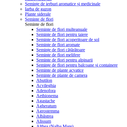
Semințe de ierburi aromatice și medicinale
Iarba de gazon
Plante siderale
Seminte de flori
Seminte de flori
Seminte de flori multeanuale
Seminte de flori pentru taiere
Seminte de flori acoperitoare de sol
Seminte de flori aromate
Semințe de flori cățărătoare
Seminte de flori melifere
Seminte de flori pentru alpinarii
Semințe de flori pentru balcoane și containere
Seminte de plante acvatice
Seminte de plante de camera
Abutilon
Acvileghia
Adenofora
Aethionema
Agastache
Agheratum
Agrostemma
Albăstrea
Alissum
Althea (Nalba Mare)