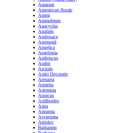
Amarant
Amestecuri florale
Ammi
Ammobium
Anacyclus
Anafalis
Androsace
Anemonă
Angelica
Angelonia
Anthriscus
Arabis
Arctotis
Ardei Decorativ
Arenaria
Armeria
Artemisia
Aruncus
Astilboides
Astra
Astrantia
Asyneuma
Atriplex
Balisamin
Barbarea