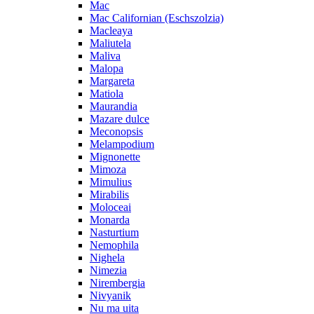
Mac
Mac Californian (Eschszolzia)
Macleaya
Maliutela
Maliva
Malopa
Margareta
Matiola
Maurandia
Mazare dulce
Meconopsis
Melampodium
Mignonette
Mimoza
Mimulius
Mirabilis
Moloceai
Monarda
Nasturtium
Nemophila
Nighela
Nimezia
Nirembergia
Nivyanik
Nu ma uita