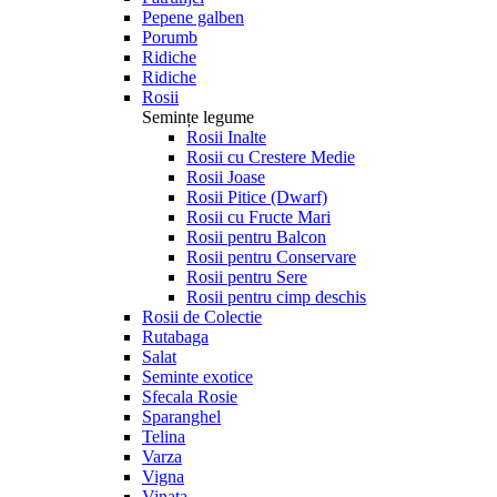
Pepene galben
Porumb
Ridiche
Ridiche
Rosii
Semințe legume
Rosii Inalte
Rosii cu Crestere Medie
Rosii Joase
Rosii Pitice (Dwarf)
Rosii cu Fructe Mari
Rosii pentru Balcon
Rosii pentru Conservare
Rosii pentru Sere
Rosii pentru cimp deschis
Rosii de Colectie
Rutabaga
Salat
Seminte exotice
Sfecala Rosie
Sparanghel
Telina
Varza
Vigna
Vinata