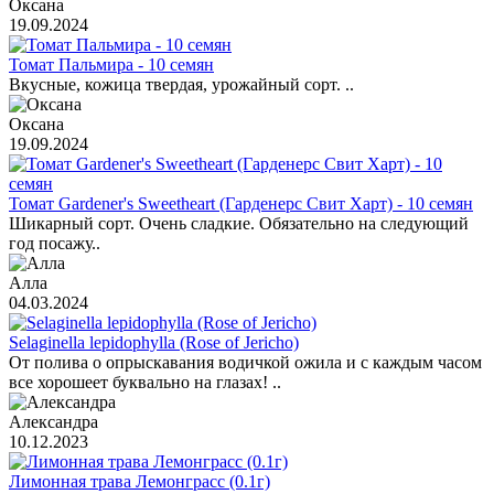
Оксана
19.09.2024
Томат Пальмира - 10 семян
Вкусные, кожица твердая, урожайный сорт. ..
Оксана
19.09.2024
Томат Gardener's Sweetheart (Гарденерс Свит Харт) - 10 семян
Шикарный сорт. Очень сладкие. Обязательно на следующий
год посажу..
Алла
04.03.2024
Selaginella lepidophylla (Rose of Jericho)
От полива о опрыскавания водичкой ожила и с каждым часом
все хорошеет буквально на глазах! ..
Александра
10.12.2023
Лимонная трава Лемонграсс (0.1г)