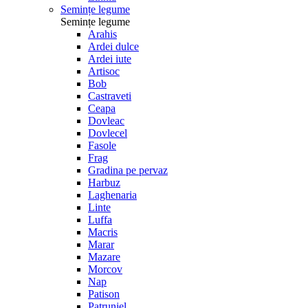
Semințe legume
Semințe legume
Arahis
Ardei dulce
Ardei iute
Artisoc
Bob
Castraveti
Ceapa
Dovleac
Dovlecel
Fasole
Frag
Gradina pe pervaz
Harbuz
Laghenaria
Linte
Luffa
Macris
Marar
Mazare
Morcov
Nap
Patison
Patrunjel