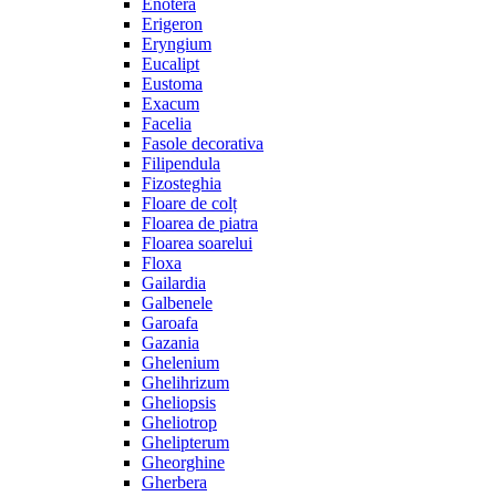
Enotera
Erigeron
Eryngium
Eucalipt
Eustoma
Exacum
Facelia
Fasole decorativa
Filipendula
Fizosteghia
Floare de colț
Floarea de piatra
Floarea soarelui
Floxa
Gailardia
Galbenele
Garoafa
Gazania
Ghelenium
Ghelihrizum
Gheliopsis
Gheliotrop
Ghelipterum
Gheorghine
Gherbera