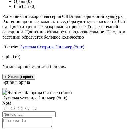
Opinii (0)
Întrebări
(0)
Роскошная низкорослая серия США для горшечной культуры.
Растения прочные, компактные, образуют куст высотой 20-25
см. Цветки крупные, махровые и простые, белые с темной
серединой. Цветение обильное и продолжительное. На одном
растении образуется большое количество
Etichete:
Эустома Флорида Сильвер (5шт)
Opinii (0)
Nu sunt opinii despre acest produs.
+ Spune-ţi opinia
Spune-ţi opinia
Эустома Флорида Сильвер (5шт)
Nota: