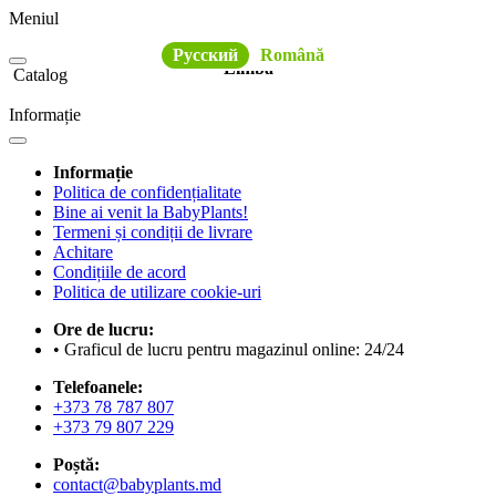
Meniul
Русский
Română
Limba
Catalog
Informație
Informație
Politica de confidențialitate
Bine ai venit la BabyPlants!
Termeni și condiții de livrare
Achitare
Condițiile de acord
Politica de utilizare cookie-uri
Ore de lucru:
• Graficul de lucru pentru magazinul online: 24/24
Telefoanele:
+373 78 787 807
+373 79 807 229
Poștă:
contact@babyplants.md