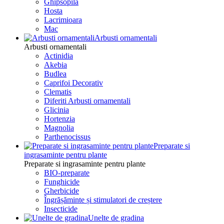
Ghipsopila
Hosta
Lacrimioara
Mac
Arbusti ornamentali
Arbusti ornamentali
Actinidia
Akebia
Budlea
Caprifoi Decorativ
Clematis
Diferiti Arbusti ornamentali
Glicinia
Hortenzia
Magnolia
Parthenocissus
Preparate si
ingrasaminte pentru plante
Preparate si ingrasaminte pentru plante
BIO-preparate
Funghicide
Gherbicide
Îngrășăminte și stimulatori de creștere
Insecticide
Unelte de gradina