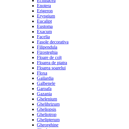
Echinacea
Enotera
Erigeron
Eryngium
Eucalipt
Eustoma
Exacum
Facelia
Fasole decorativa
Filipendula
Fizosteghia
Floare de colț
Floarea de piatra
Floarea soarelui
Floxa
Gailardia
Galbenele
Garoafa
Gazania
Ghelenium
Ghelihrizum
Gheliopsis
Gheliotrop
Ghelipterum
Gheorghine