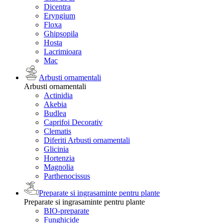
Dicentra
Eryngium
Floxa
Ghipsopila
Hosta
Lacrimioara
Mac
Arbusti ornamentali
Arbusti ornamentali
Actinidia
Akebia
Budlea
Caprifoi Decorativ
Clematis
Diferiti Arbusti ornamentali
Glicinia
Hortenzia
Magnolia
Parthenocissus
Preparate si ingrasaminte pentru plante
Preparate si ingrasaminte pentru plante
BIO-preparate
Funghicide