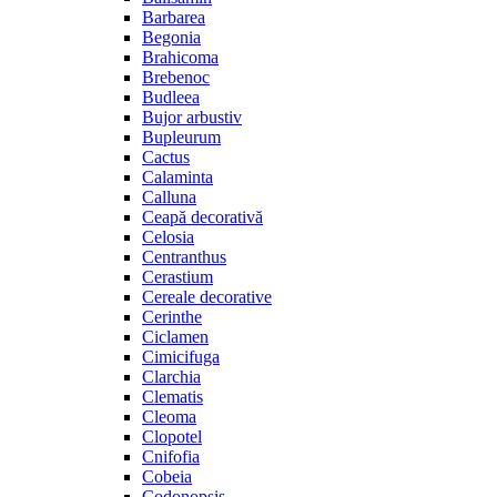
Barbarea
Begonia
Brahicoma
Brebenoc
Budleea
Bujor arbustiv
Bupleurum
Cactus
Calaminta
Calluna
Ceapă decorativă
Celosia
Centranthus
Cerastium
Cereale decorative
Cerinthe
Ciclamen
Cimicifuga
Clarchia
Clematis
Cleoma
Clopotel
Cnifofia
Cobeia
Codonopsis