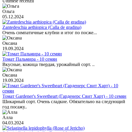
Ultimele recenzii
Ольга
05.12.2024
Zantedeschia aethiopica (Calla de gradina)
Очень симпатичные клубни и итог по посже...
Оксана
19.09.2024
Томат Пальмира - 10 семян
Вкусные, кожица твердая, урожайный сорт. ..
Оксана
19.09.2024
Томат Gardener's Sweetheart (Гарденерс Свит Харт) - 10 семян
Шикарный сорт. Очень сладкие. Обязательно на следующий
год посажу..
Алла
04.03.2024