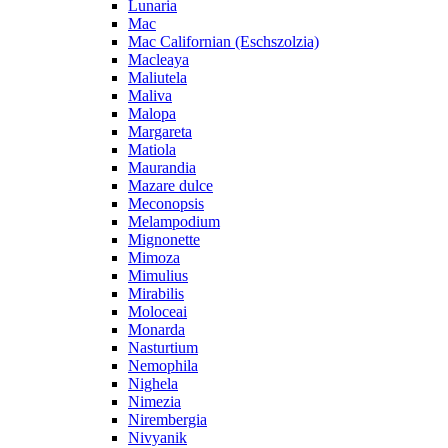
Lunaria
Mac
Mac Californian (Eschszolzia)
Macleaya
Maliutela
Maliva
Malopa
Margareta
Matiola
Maurandia
Mazare dulce
Meconopsis
Melampodium
Mignonette
Mimoza
Mimulius
Mirabilis
Moloceai
Monarda
Nasturtium
Nemophila
Nighela
Nimezia
Nirembergia
Nivyanik