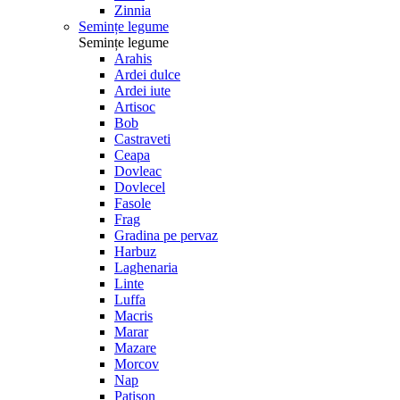
Zinnia
Semințe legume
Semințe legume
Arahis
Ardei dulce
Ardei iute
Artisoc
Bob
Castraveti
Ceapa
Dovleac
Dovlecel
Fasole
Frag
Gradina pe pervaz
Harbuz
Laghenaria
Linte
Luffa
Macris
Marar
Mazare
Morcov
Nap
Patison