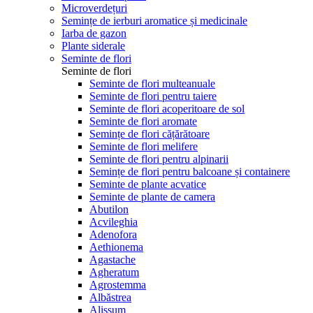
Microverdețuri
Semințe de ierburi aromatice și medicinale
Iarba de gazon
Plante siderale
Seminte de flori
Seminte de flori
Seminte de flori multeanuale
Seminte de flori pentru taiere
Seminte de flori acoperitoare de sol
Seminte de flori aromate
Semințe de flori cățărătoare
Seminte de flori melifere
Seminte de flori pentru alpinarii
Semințe de flori pentru balcoane și containere
Seminte de plante acvatice
Seminte de plante de camera
Abutilon
Acvileghia
Adenofora
Aethionema
Agastache
Agheratum
Agrostemma
Albăstrea
Alissum