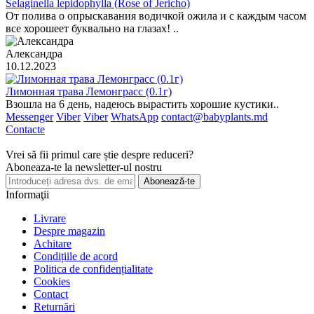
Selaginella lepidophylla (Rose of Jericho)
От полива о опрыскавания водичкой ожила и с каждым часом
все хорошеет буквально на глазах! ..
Александра
10.12.2023
Лимонная трава Лемонграсс (0.1г)
Взошла на 6 день, надеюсь вырастить хорошие кустики..
Messenger
Viber
Viber
WhatsApp
contact@babyplants.md
Contacte
Vrei să fii primul care știe despre reduceri?
Aboneaza-te la newsletter-ul nostru
Abonează-te
Informaţii
Livrare
Despre magazin
Achitare
Condițiile de acord
Politica de confidențialitate
Cookies
Contact
Returnări