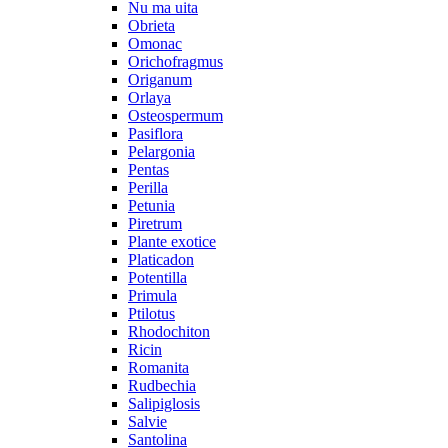
Nu ma uita
Obrieta
Omonac
Orichofragmus
Origanum
Orlaya
Osteospermum
Pasiflora
Pelargonia
Pentas
Perilla
Petunia
Piretrum
Plante exotice
Platicadon
Potentilla
Primula
Ptilotus
Rhodochiton
Ricin
Romanita
Rudbechia
Salipiglosis
Salvie
Santolina