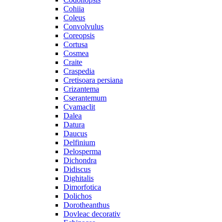
Cohiia
Coleus
Convolvulus
Coreopsis
Cortusa
Cosmea
Craite
Craspedia
Cretisoara persiana
Crizantema
Cserantemum
Cvamaclit
Dalea
Datura
Daucus
Delfinium
Delosperma
Dichondra
Didiscus
Dighitalis
Dimorfotica
Dolichos
Dorotheanthus
Dovleac decorativ