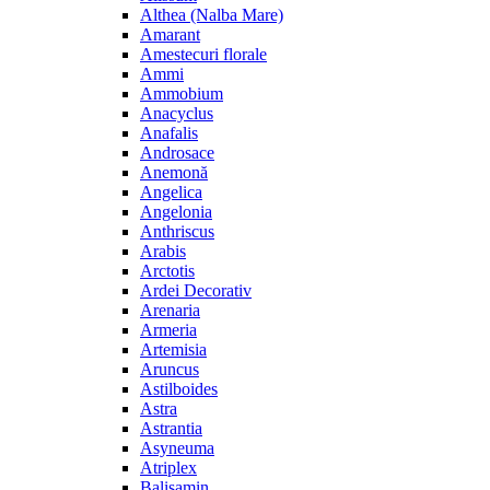
Althea (Nalba Mare)
Amarant
Amestecuri florale
Ammi
Ammobium
Anacyclus
Anafalis
Androsace
Anemonă
Angelica
Angelonia
Anthriscus
Arabis
Arctotis
Ardei Decorativ
Arenaria
Armeria
Artemisia
Aruncus
Astilboides
Astra
Astrantia
Asyneuma
Atriplex
Balisamin