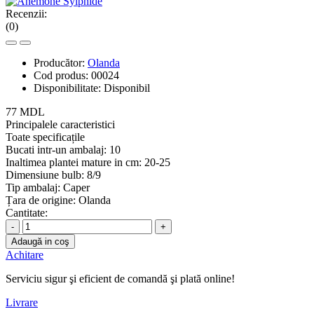
Recenzii:
(0)
Producător:
Olanda
Cod produs:
00024
Disponibilitate:
Disponibil
77 MDL
Principalele caracteristici
Toate specificațile
Bucati intr-un ambalaj:
10
Inaltimea plantei mature in cm:
20-25
Dimensiune bulb:
8/9
Tip ambalaj:
Сaper
Țara de origine:
Olanda
Cantitate:
-
+
Adaugă in coş
Achitare
Serviciu sigur şi eficient de comandă şi plată online!
Livrare