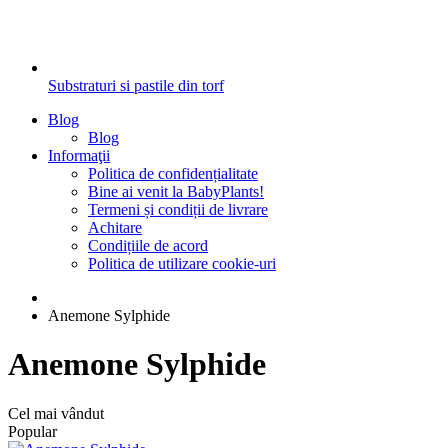
Substraturi si pastile din torf
Blog
Blog
Informaţii
Politica de confidențialitate
Bine ai venit la BabyPlants!
Termeni și condiții de livrare
Achitare
Condițiile de acord
Politica de utilizare cookie-uri
Anemone Sylphide
Anemone Sylphide
Cel mai vândut
Popular