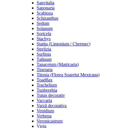
Sanvitalia
Saponaria
Scabioza
Schizanthus
Sedum
Solanum
Soricela
Stachys
Statita (Limonium / Chermec)
Strelizia
Surfinia
Talinum
Tanacetum (Matricaria)
Tineraria
Titonia (Florea Soarelui Mexicana)
Toadflax
Trachelium
Tunberghia
Tutun decorativ
Vaccaria
Varză decorativa
Venidium
Verbena
Veronicastrum
Viola