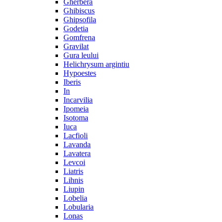
Gherbera
Ghibiscus
Ghipsofila
Godetia
Gomfrena
Gravilat
Gura leului
Helichrysum argintiu
Hypoestes
Iberis
In
Incarvilia
Ipomeia
Isotoma
Iuca
Lacfioli
Lavanda
Lavatera
Levcoi
Liatris
Lihnis
Liupin
Lobelia
Lobularia
Lonas