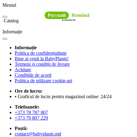
Meniul
Русский
Română
Limba
Catalog
Informație
Informație
Politica de confidențialitate
Bine ai venit la BabyPlants!
Termeni și condiții de livrare
Achitare
Condițiile de acord
Politica de utilizare cookie-uri
Ore de lucru:
• Graficul de lucru pentru magazinul online: 24/24
Telefoanele:
+373 78 787 807
+373 79 807 229
Poștă:
contact@babyplants.md