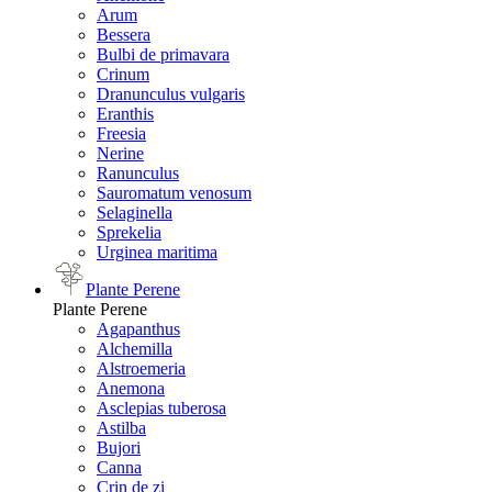
Arum
Bessera
Bulbi de primavara
Crinum
Dranunculus vulgaris
Eranthis
Freesiа
Nerine
Ranunculus
Sauromatum venosum
Selaginella
Sprekelia
Urginea maritima
Plante Perene
Plante Perene
Agapanthus
Alchemilla
Alstroemeria
Anemona
Asclepias tuberosa
Astilba
Bujori
Canna
Crin de zi