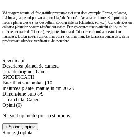
Vă atragem atenția, că fotografiile prezentate aici sunt doar exemple. Forma, culoarea,
mărimea și aspectul pot varia uneori față de "normă". Aceasta se datorează faptului că
fiecare plantă crește și se dezvoltă în condiții diferite (climatice, sol etc.). Cu toate acestea,
calitatea plantelor noastre rămâne constantă. Prin colectarea unei varietăți de soiuri (cu
diferite perioade de înflorire), veți putea bucura de înflorire continuă a acestor flori
frumoase. Bulbii nostri sunt cei mai buni și cei mai mari. Le furnizăm pentru dvs. de la
producătorii olandezi verificați și de încredere.
Specificații
Descrierea plantei de camera
Țara de origine
Olanda
SPECIFICAȚII
Bucati intr-un ambalaj
10
Inaltimea plantei mature in cm
20-25
Dimensiune bulb
8/9
Tip ambalaj
Сaper
Opinii (0)
Nu sunt opinii despre acest produs.
+ Spune-ţi opinia
Spune-ţi opinia