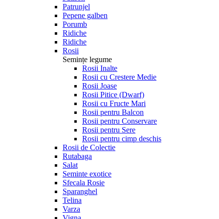
Patrunjel
Pepene galben
Porumb
Ridiche
Ridiche
Rosii
Semințe legume
Rosii Inalte
Rosii cu Crestere Medie
Rosii Joase
Rosii Pitice (Dwarf)
Rosii cu Fructe Mari
Rosii pentru Balcon
Rosii pentru Conservare
Rosii pentru Sere
Rosii pentru cimp deschis
Rosii de Colectie
Rutabaga
Salat
Seminte exotice
Sfecala Rosie
Sparanghel
Telina
Varza
Vigna