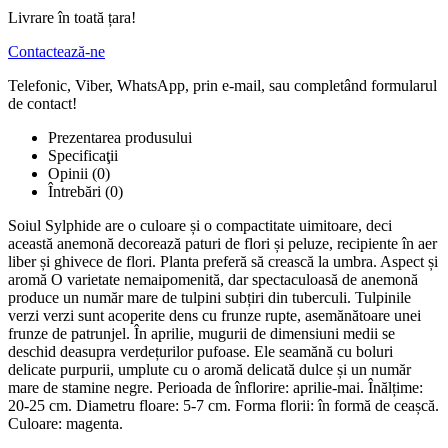
Livrare în toată țara!
Contactează-ne
Telefonic, Viber, WhatsApp, prin e-mail, sau completând formularul
de contact!
Prezentarea produsului
Specificaţii
Opinii (0)
Întrebări
(0)
Soiul Sylphide are o culoare și o compactitate uimitoare, deci
această anemonă decorează paturi de flori și peluze, recipiente în aer
liber și ghivece de flori. Planta preferă să crească la umbra. Aspect și
aromă O varietate nemaipomenită, dar spectaculoasă de anemonă
produce un număr mare de tulpini subțiri din tuberculi. Tulpinile
verzi verzi sunt acoperite dens cu frunze rupte, asemănătoare unei
frunze de patrunjel. În aprilie, mugurii de dimensiuni medii se
deschid deasupra verdețurilor pufoase. Ele seamănă cu boluri
delicate purpurii, umplute cu o aromă delicată dulce și un număr
mare de stamine negre. Perioada de înflorire: aprilie-mai. Înălțime:
20-25 cm. Diametru floare: 5-7 cm. Forma florii: în formă de ceașcă.
Culoare: magenta.