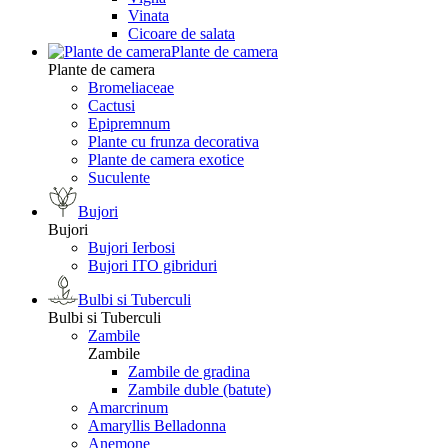
Vinata
Сicoare de salata
Plante de camera
Plante de camera
Bromeliaceae
Cactusi
Epipremnum
Plante cu frunza decorativa
Plante de camera exotice
Suculente
Bujori
Bujori
Bujori Ierbosi
Bujori ITO gibriduri
Bulbi si Tuberculi
Bulbi si Tuberculi
Zambile
Zambile
Zambile de gradina
Zambile duble (batute)
Amarcrinum
Amaryllis Belladonna
Anemone