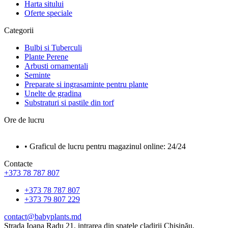
Harta sitului
Oferte speciale
Categorii
Bulbi si Tuberculi
Plante Perene
Arbusti ornamentali
Seminte
Preparate si ingrasaminte pentru plante
Unelte de gradina
Substraturi si pastile din torf
Ore de lucru
• Graficul de lucru pentru magazinul online: 24/24
Contacte
+373 78 787 807
+373 78 787 807
+373 79 807 229
contact@babyplants.md
Strada Ioana Radu 21, intrarea din spatele cladirii Chișinău,