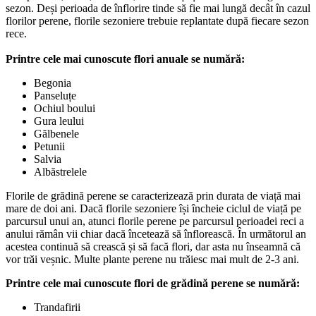
sezon. Deși perioada de înflorire tinde să fie mai lungă decât în cazul
florilor perene, florile sezoniere trebuie replantate după fiecare sezon
rece.
Printre cele mai cunoscute flori anuale se numără:
Begonia
Panseluțe
Ochiul boului
Gura leului
Gălbenele
Petunii
Salvia
Albăstrelele
Florile de grădină perene se caracterizează prin durata de viață mai
mare de doi ani. Dacă florile sezoniere își încheie ciclul de viață pe
parcursul unui an, atunci florile perene pe parcursul perioadei reci a
anului rămân vii chiar dacă încetează să înflorească. În următorul an
acestea continuă să crească și să facă flori, dar asta nu înseamnă că
vor trăi veșnic. Multe plante perene nu trăiesc mai mult de 2-3 ani.
Printre cele mai cunoscute flori de grădină perene se numără:
Trandafirii