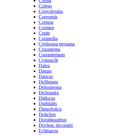
Cohiia
Coleus
Convolvulus
Coreopsis
Cortusa
Cosmea
Craite
Craspedia
Cretisoara persiana
Crizantema
Cserantemum
Cvamaclit
Dalea
Datura
Daucus
Delfinium
Delosperma
Dichondra
Didiscus
Dighitalis
Dimorfotica
Dolichos
Dorotheanthus
Dovleac decorativ
Echinacea