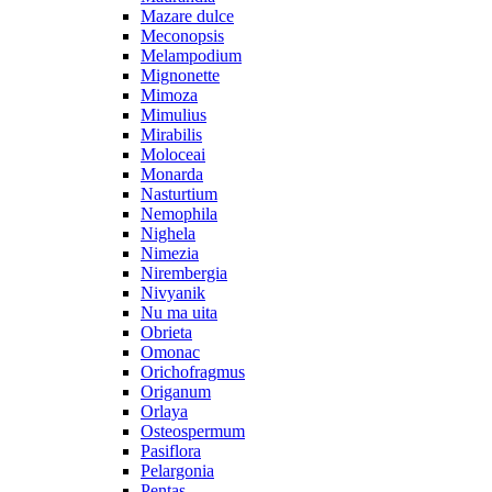
Mazare dulce
Meconopsis
Melampodium
Mignonette
Mimoza
Mimulius
Mirabilis
Moloceai
Monarda
Nasturtium
Nemophila
Nighela
Nimezia
Nirembergia
Nivyanik
Nu ma uita
Obrieta
Omonac
Orichofragmus
Origanum
Orlaya
Osteospermum
Pasiflora
Pelargonia
Pentas