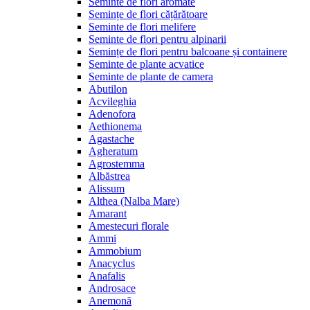
Seminte de flori aromate
Semințe de flori cățărătoare
Seminte de flori melifere
Seminte de flori pentru alpinarii
Semințe de flori pentru balcoane și containere
Seminte de plante acvatice
Seminte de plante de camera
Abutilon
Acvileghia
Adenofora
Aethionema
Agastache
Agheratum
Agrostemma
Albăstrea
Alissum
Althea (Nalba Mare)
Amarant
Amestecuri florale
Ammi
Ammobium
Anacyclus
Anafalis
Androsace
Anemonă