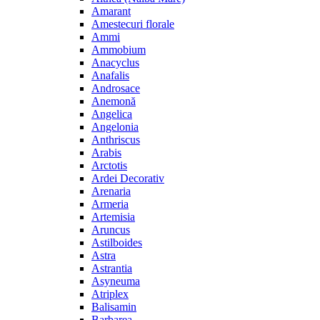
Amarant
Amestecuri florale
Ammi
Ammobium
Anacyclus
Anafalis
Androsace
Anemonă
Angelica
Angelonia
Anthriscus
Arabis
Arctotis
Ardei Decorativ
Arenaria
Armeria
Artemisia
Aruncus
Astilboides
Astra
Astrantia
Asyneuma
Atriplex
Balisamin
Barbarea