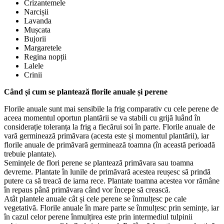
Crizantemele
Narcișii
Lavanda
Mușcata
Bujorii
Margaretele
Regina nopții
Lalele
Crinii
Când și cum se plantează florile anuale și perene
Florile anuale sunt mai sensibile la frig comparativ cu cele perene de
aceea momentul oportun plantării se va stabili cu grijă luând în
considerație toleranța la frig a fiecărui soi în parte. Florile anuale de
vară germinează primăvara (acesta este și momentul plantării), iar
florile anuale de primăvară germinează toamna (în această perioadă
trebuie plantate).
Semințele de flori perene se plantează primăvara sau toamna
devreme. Plantate în lunile de primăvară acestea reușesc să prindă
putere ca să treacă de iarna rece. Plantate toamna acestea vor rămâne
în repaus până primăvara când vor începe să crească.
Atât plantele anuale cât și cele perene se înmulțesc pe cale
vegetativă. Florile anuale în mare parte se înmulțesc prin semințe, iar
în cazul celor perene înmulțirea este prin intermediul tulpinii