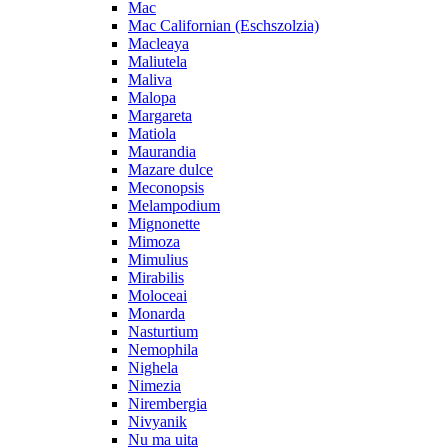
Mac
Mac Californian (Eschszolzia)
Macleaya
Maliutela
Maliva
Malopa
Margareta
Matiola
Maurandia
Mazare dulce
Meconopsis
Melampodium
Mignonette
Mimoza
Mimulius
Mirabilis
Moloceai
Monarda
Nasturtium
Nemophila
Nighela
Nimezia
Nirembergia
Nivyanik
Nu ma uita