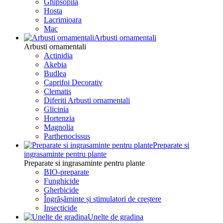
Ghipsopila
Hosta
Lacrimioara
Mac
Arbusti ornamentali
Arbusti ornamentali
Actinidia
Akebia
Budlea
Caprifoi Decorativ
Clematis
Diferiti Arbusti ornamentali
Glicinia
Hortenzia
Magnolia
Parthenocissus
Preparate si
ingrasaminte pentru plante
Preparate si ingrasaminte pentru plante
BIO-preparate
Funghicide
Gherbicide
Îngrășăminte și stimulatori de creștere
Insecticide
Unelte de gradina