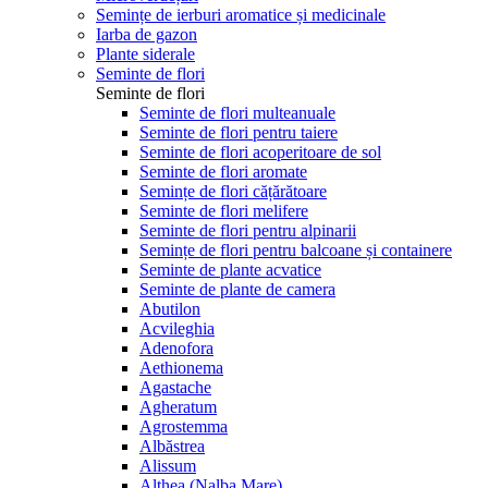
Semințe de ierburi aromatice și medicinale
Iarba de gazon
Plante siderale
Seminte de flori
Seminte de flori
Seminte de flori multeanuale
Seminte de flori pentru taiere
Seminte de flori acoperitoare de sol
Seminte de flori aromate
Semințe de flori cățărătoare
Seminte de flori melifere
Seminte de flori pentru alpinarii
Semințe de flori pentru balcoane și containere
Seminte de plante acvatice
Seminte de plante de camera
Abutilon
Acvileghia
Adenofora
Aethionema
Agastache
Agheratum
Agrostemma
Albăstrea
Alissum
Althea (Nalba Mare)