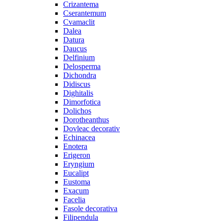
Crizantema
Cserantemum
Cvamaclit
Dalea
Datura
Daucus
Delfinium
Delosperma
Dichondra
Didiscus
Dighitalis
Dimorfotica
Dolichos
Dorotheanthus
Dovleac decorativ
Echinacea
Enotera
Erigeron
Eryngium
Eucalipt
Eustoma
Exacum
Facelia
Fasole decorativa
Filipendula