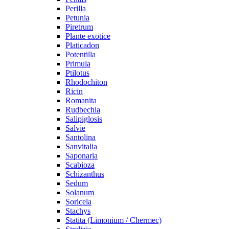
Perilla
Petunia
Piretrum
Plante exotice
Platicadon
Potentilla
Primula
Ptilotus
Rhodochiton
Ricin
Romanita
Rudbechia
Salipiglosis
Salvie
Santolina
Sanvitalia
Saponaria
Scabioza
Schizanthus
Sedum
Solanum
Soricela
Stachys
Statita (Limonium / Chermec)