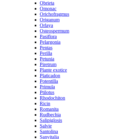
Obrieta
Omonac
Orichofragmus
Origanum
Orlaya
Osteospermum
Pasiflora
Pelargonia
Pentas
Perilla
Petunia
Piretrum
Plante exotice
Platicadon
Potentilla
Primula
Ptilotus
Rhodochiton
Ricin
Romanita
Rudbechia
Salipiglosis
Salvie
Santolina
Sanvitalia