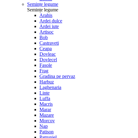
Semințe legume
Semințe legume
Arahis
Ardei dulce
Ardei iute
Artisoc
Bob
Castraveti
Ceapa
Dovleac
Dovlecel
Fasole
Frag
Gradina pe pervaz
Harbuz
Laghenaria
Linte
Luffa
Macris
Marar
Mazare
Morcov
Nap
Patison
Patrunjel