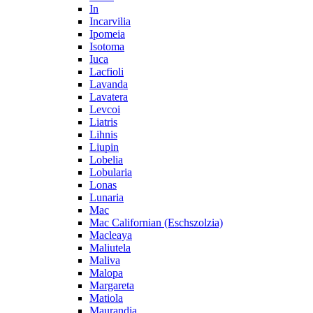
In
Incarvilia
Ipomeia
Isotoma
Iuca
Lacfioli
Lavanda
Lavatera
Levcoi
Liatris
Lihnis
Liupin
Lobelia
Lobularia
Lonas
Lunaria
Mac
Mac Californian (Eschszolzia)
Macleaya
Maliutela
Maliva
Malopa
Margareta
Matiola
Maurandia