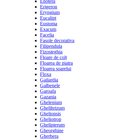
Enotera
Erigeron
Eryngium
Eucalipt
Eustoma
Exacum
Facelia
Fasole decorativa
Filipendula
Fizosteghia
Floare de colț
Floarea de piatra
Floarea soarelui
Floxa
Gailardia
Galbenele
Garoafa
Gazania
Ghelenium
Ghelihrizum
Gheliopsis
Gheliotrop
Ghelipterum
Gheorghine
Gherbera