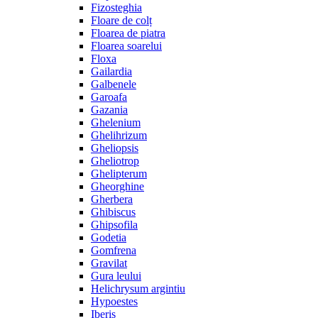
Fizosteghia
Floare de colț
Floarea de piatra
Floarea soarelui
Floxa
Gailardia
Galbenele
Garoafa
Gazania
Ghelenium
Ghelihrizum
Gheliopsis
Gheliotrop
Ghelipterum
Gheorghine
Gherbera
Ghibiscus
Ghipsofila
Godetia
Gomfrena
Gravilat
Gura leului
Helichrysum argintiu
Hypoestes
Iberis