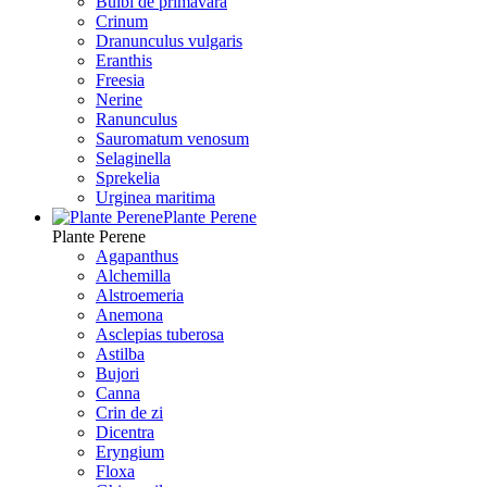
Bulbi de primavara
Crinum
Dranunculus vulgaris
Eranthis
Freesiа
Nerine
Ranunculus
Sauromatum venosum
Selaginella
Sprekelia
Urginea maritima
Plante Perene
Plante Perene
Agapanthus
Alchemilla
Alstroemeria
Anemona
Asclepias tuberosa
Astilba
Bujori
Canna
Crin de zi
Dicentra
Eryngium
Floxa