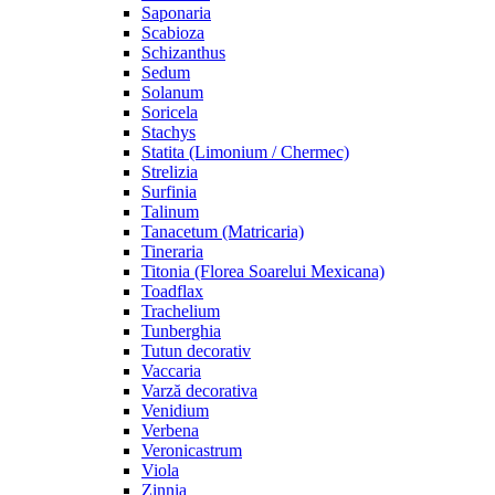
Saponaria
Scabioza
Schizanthus
Sedum
Solanum
Soricela
Stachys
Statita (Limonium / Chermec)
Strelizia
Surfinia
Talinum
Tanacetum (Matricaria)
Tineraria
Titonia (Florea Soarelui Mexicana)
Toadflax
Trachelium
Tunberghia
Tutun decorativ
Vaccaria
Varză decorativa
Venidium
Verbena
Veronicastrum
Viola
Zinnia