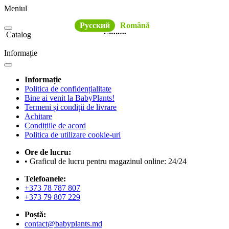
Meniul
Русский
Română
Limba
Catalog
Informație
Informație
Politica de confidențialitate
Bine ai venit la BabyPlants!
Termeni și condiții de livrare
Achitare
Condițiile de acord
Politica de utilizare cookie-uri
Ore de lucru:
• Graficul de lucru pentru magazinul online: 24/24
Telefoanele:
+373 78 787 807
+373 79 807 229
Poștă:
contact@babyplants.md