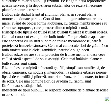
subterane cum ar fi bulbul și rizomul. Pe lângă funcția reproductivă
aceștia servesc și la depozitarea substanțelor de rezervă necesare
plantelor pentru creștere.
Bulbul este stadiul latent al anumitor plante, în special plante
monocotiledonate perene. Constă într-un mugur subteran, relativ
mare, având de obicei formă globulară, cu frunze membranoase sau
cărnoase suprapuse, care pornesc dintr-o tulpină scurtă.
Principalele tipuri de bulbi sunt: bulbul tunicat și bulbul solzos.
Cel mai cunoscut exemplu de bulb tunicat îl reprezintă ceapa, care
este acoperită cu un strat subțire de frunze membranoase, care îi
protejează frunzele cărnoase. Cele mai cunoscute flori de grădină cu
bulb tunicat sunt lalelele, zambilele, narcisele și ghioceii.
Bulbul solzos nu are stratul protector de frunze membranoase ceea
ce îi și oferă aspectul de solzi ascuțiți. Cele mai întâlnite plante cu
bulb solzos sunt crinii.
Rizomul este o tulpină subterană geofilă, simplă sau ramificată, de
obicei cărnoasă, cu noduri și internoduri, la plantele erbacee perene,
lipsită de clorofilă și piloriză, uneori cu frunze rudimentare, în formă
de solzi. Cele mai comune flori de grădină cu rizomi sunt
lăcrămioara și stânjenelul.
Indiferent de tipul bulbului se respectă condițiile de plantare descrise
în acest articol.