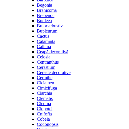
Begonia
Brahicoma
Brebenoc
Budleea
Bujor arbustiv
Bupleurum
Cactus
Calaminta
Calluna
Ceapă decorativă
Celosia
Centranthus
Cerastium
Cereale decorative
Cerinthe
Ciclamen
Cimicifuga
Clarchia
Clematis
Cleoma
Clopotel
Cnifofia
Cobeia
Codonopsis