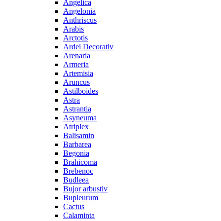
Angelica
Angelonia
Anthriscus
Arabis
Arctotis
Ardei Decorativ
Arenaria
Armeria
Artemisia
Aruncus
Astilboides
Astra
Astrantia
Asyneuma
Atriplex
Balisamin
Barbarea
Begonia
Brahicoma
Brebenoc
Budleea
Bujor arbustiv
Bupleurum
Cactus
Calaminta