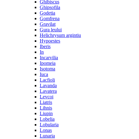
Ghibiscus
Ghipsofila
Godetia
Gomfrena
Gravilat
Gura leului
Helichrysum argintiu
Hypoestes
Iberis
In
Incarvilia
Ipomeia
Isotoma
Iuca
Lacfioli
Lavanda
Lavatera
Levcoi
Liatris
Lihnis
Liupin
Lobelia
Lobularia
Lonas
Lunaria