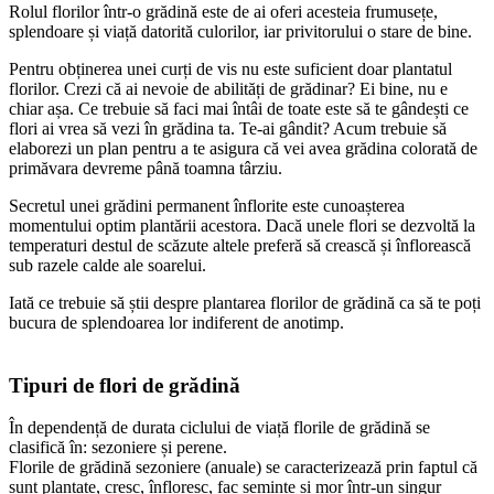
Rolul florilor într-o grădină este de ai oferi acesteia frumusețe,
splendoare și viață datorită culorilor, iar privitorului o stare de bine.
Pentru obținerea unei curți de vis nu este suficient doar plantatul
florilor. Crezi că ai nevoie de abilități de grădinar? Ei bine, nu e
chiar așa. Ce trebuie să faci mai întâi de toate este să te gândești ce
flori ai vrea să vezi în grădina ta. Te-ai gândit? Acum trebuie să
elaborezi un plan pentru a te asigura că vei avea grădina colorată de
primăvara devreme până toamna târziu.
Secretul unei grădini permanent înflorite este cunoașterea
momentului optim plantării acestora. Dacă unele flori se dezvoltă la
temperaturi destul de scăzute altele preferă să crească și înflorească
sub razele calde ale soarelui.
Iată ce trebuie să știi despre plantarea florilor de grădină ca să te poți
bucura de splendoarea lor indiferent de anotimp.
Tipuri de flori de grădină
În dependență de durata ciclului de viață florile de grădină se
clasifică în: sezoniere și perene.
Florile de grădină sezoniere (anuale) se caracterizează prin faptul că
sunt plantate, cresc, înfloresc, fac semințe și mor într-un singur