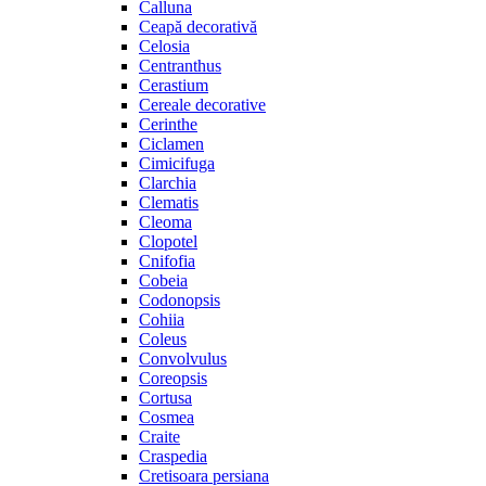
Calluna
Ceapă decorativă
Celosia
Centranthus
Cerastium
Cereale decorative
Cerinthe
Ciclamen
Cimicifuga
Clarchia
Clematis
Cleoma
Clopotel
Cnifofia
Cobeia
Codonopsis
Cohiia
Coleus
Convolvulus
Coreopsis
Cortusa
Cosmea
Craite
Craspedia
Cretisoara persiana