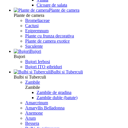
Сicoare de salata
Plante de camera
Plante de camera
Bromeliaceae
Cactusi
Epipremnum
Plante cu frunza decorativa
Plante de camera exotice
Suculente
Bujori
Bujori
Bujori Ierbosi
Bujori ITO gibriduri
Bulbi si Tuberculi
Bulbi si Tuberculi
Zambile
Zambile
Zambile de gradina
Zambile duble (batute)
Amarcrinum
Amaryllis Belladonna
Anemone
Arum
Bessera