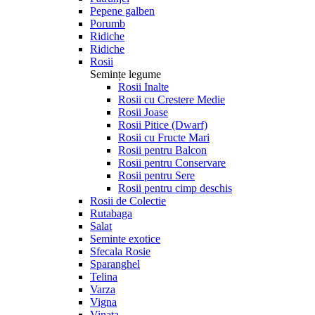
Pepene galben
Porumb
Ridiche
Ridiche
Rosii
Semințe legume
Rosii Inalte
Rosii cu Crestere Medie
Rosii Joase
Rosii Pitice (Dwarf)
Rosii cu Fructe Mari
Rosii pentru Balcon
Rosii pentru Conservare
Rosii pentru Sere
Rosii pentru cimp deschis
Rosii de Colectie
Rutabaga
Salat
Seminte exotice
Sfecala Rosie
Sparanghel
Telina
Varza
Vigna
Vinata