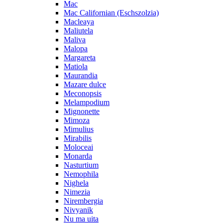
Mac
Mac Californian (Eschszolzia)
Macleaya
Maliutela
Maliva
Malopa
Margareta
Matiola
Maurandia
Mazare dulce
Meconopsis
Melampodium
Mignonette
Mimoza
Mimulius
Mirabilis
Moloceai
Monarda
Nasturtium
Nemophila
Nighela
Nimezia
Nirembergia
Nivyanik
Nu ma uita