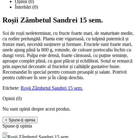
Opinii (0)
Întrebări
(0)
Roșii Zâmbetul Sandrei 15 sem.
Soi de roșii nedeterminat, cu fructe foarte mari, de maturitate medie,
cu rodire prelungită. Planta este viguroasă, cu tulpină puternică și
frunze mari, necesită susținere și formare. Fructele sunt foarte mari,
unele ajung până la 800 g, rotunde, de culoare portocaliu închis cu
dungi verzi. Pulpa este densă, foarte cărnoasă, cu puține semințe,
aproape complet plină, cu gust plăcut și echilibrat. Soiul se remarcă
prin aspectul decorativ al fructelor și calitățile gustative bune.
Recomandat în special pentru consum proaspăt și salate. Potrivit
pentru cultivare în sere și în câmp deschis.
Etichete:
Roșii Zâmbetul Sandrei 15 sem.
Opinii (0)
Nu sunt opinii despre acest produs.
+ Spune-ţi opinia
Spune-ţi opinia