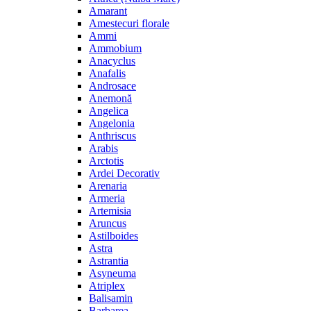
Amarant
Amestecuri florale
Ammi
Ammobium
Anacyclus
Anafalis
Androsace
Anemonă
Angelica
Angelonia
Anthriscus
Arabis
Arctotis
Ardei Decorativ
Arenaria
Armeria
Artemisia
Aruncus
Astilboides
Astra
Astrantia
Asyneuma
Atriplex
Balisamin
Barbarea