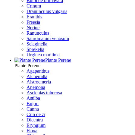
Bulbi de primavara
Crinum
Dranunculus vulgaris
Eranthis
Freesiа
Nerine
Ranunculus
Sauromatum venosum
Selaginella
Sprekelia
Urginea maritima
Plante Perene
Plante Perene
Agapanthus
Alchemilla
Alstroemeria
Anemona
Asclepias tuberosa
Astilba
Bujori
Canna
Crin de zi
Dicentra
Eryngium
Floxa