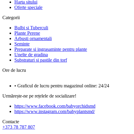
Harta sitului
Oferte speciale
Categorii
Bulbi si Tuberculi
Plante Perene
Arbusti ornamentali
Seminte
Preparate si ingrasaminte pentru plante
Unelte de gradina
Substraturi si pastile din torf
Ore de lucru
• Graficul de lucru pentru magazinul online: 24/24
Urmărește-ne pe rețelele de socializare!
https://www.facebook.com/babyorchidsmd
https://www.instagram.com/babyplantsmd/
Contacte
+373 78 787 807