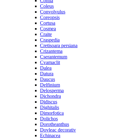
Cohiia
Coleus
Convolvulus
Coreopsis
Cortusa
Cosmea
Craite
Craspedia
Cretisoara persiana
Crizantema
Cserantemum
Cvamaclit
Dalea
Datura
Daucus
Delfinium
Delosperma
Dichondra
Didiscus
Dighitalis
Dimorfotica
Dolichos
Dorotheanthus
Dovleac decorativ
Echinacea