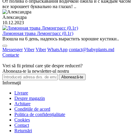
От полива о опрыскавания водичкой ожила и с каждым часом
все хорошеет буквально на глазах! ..
Александра
10.12.2023
Лимонная трава Лемонграсс (0.1г)
Взошла на 6 день, надеюсь вырастить хорошие кустики..
Messenger
Viber
Viber
WhatsApp
contact@babyplants.md
Contacte
Vrei să fii primul care știe despre reduceri?
Aboneaza-te la newsletter-ul nostru
Abonează-te
Informaţii
Livrare
Despre magazin
Achitare
Condițiile de acord
Politica de confidențialitate
Cookies
Contact
Returnări