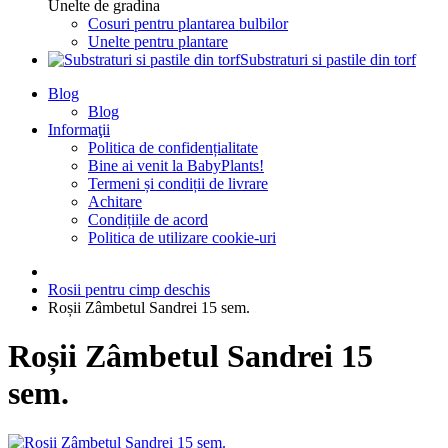
Unelte de gradina
Cosuri pentru plantarea bulbilor
Unelte pentru plantare
Substraturi si pastile din torf
Blog
Blog
Informaţii
Politica de confidențialitate
Bine ai venit la BabyPlants!
Termeni și condiții de livrare
Achitare
Condițiile de acord
Politica de utilizare cookie-uri
Rosii pentru cimp deschis
Roșii Zâmbetul Sandrei 15 sem.
Roșii Zâmbetul Sandrei 15
sem.