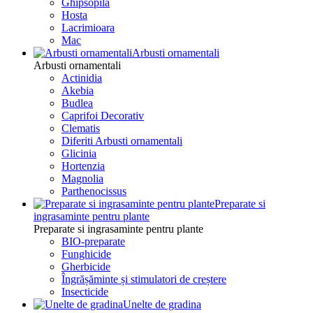
Ghipsopila
Hosta
Lacrimioara
Mac
Arbusti ornamentali
Arbusti ornamentali
Actinidia
Akebia
Budlea
Caprifoi Decorativ
Clematis
Diferiti Arbusti ornamentali
Glicinia
Hortenzia
Magnolia
Parthenocissus
Preparate si
ingrasaminte pentru plante
Preparate si ingrasaminte pentru plante
BIO-preparate
Funghicide
Gherbicide
Îngrășăminte și stimulatori de creștere
Insecticide
Unelte de gradina