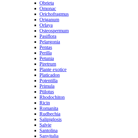
Obrieta
Omonac
Orichofragmus
Origanum
Orlaya
Osteospermum
Pasiflora
Pelargonia
Pentas
Perilla
Petunia
Piretrum
Plante exotice
Platicadon
Potentilla
Primula
Ptilotus
Rhodochiton
Ricin
Romanita
Rudbechia
Salipiglosis
Salvie
Santolina
Sanvitalia