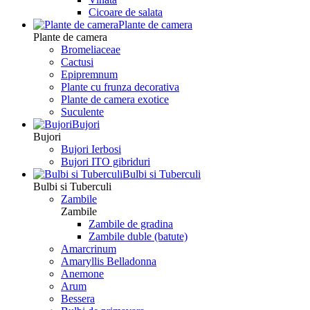
Сicoare de salata
Plante de camera
Plante de camera
Bromeliaceae
Cactusi
Epipremnum
Plante cu frunza decorativa
Plante de camera exotice
Suculente
Bujori
Bujori
Bujori Ierbosi
Bujori ITO gibriduri
Bulbi si Tuberculi
Bulbi si Tuberculi
Zambile
Zambile
Zambile de gradina
Zambile duble (batute)
Amarcrinum
Amaryllis Belladonna
Anemone
Arum
Bessera