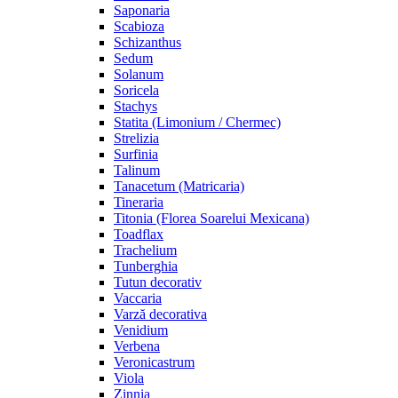
Saponaria
Scabioza
Schizanthus
Sedum
Solanum
Soricela
Stachys
Statita (Limonium / Chermec)
Strelizia
Surfinia
Talinum
Tanacetum (Matricaria)
Tineraria
Titonia (Florea Soarelui Mexicana)
Toadflax
Trachelium
Tunberghia
Tutun decorativ
Vaccaria
Varză decorativa
Venidium
Verbena
Veronicastrum
Viola
Zinnia