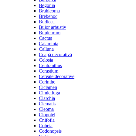
Begonia
Brahicoma
Brebenoc
Budleea
Bujor arbustiv
Bupleurum
Cactus
Calaminta
Calluna
Ceapă decorativă
Celosia
Centranthus
Cerastium
Cereale decorative
Cerinthe
Ciclamen
Cimicifuga
Clarchia
Clematis
Cleoma
Clopotel
Cnifofia
Cobeia
Codonopsis