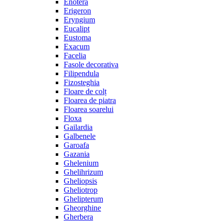
Enotera
Erigeron
Eryngium
Eucalipt
Eustoma
Exacum
Facelia
Fasole decorativa
Filipendula
Fizosteghia
Floare de colț
Floarea de piatra
Floarea soarelui
Floxa
Gailardia
Galbenele
Garoafa
Gazania
Ghelenium
Ghelihrizum
Gheliopsis
Gheliotrop
Ghelipterum
Gheorghine
Gherbera