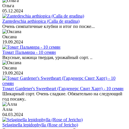
Ольга
05.12.2024
Zantedeschia aethiopica (Calla de gradina)
Очень симпатичные клубни и итог по посже...
Оксана
19.09.2024
Томат Пальмира - 10 семян
Вкусные, кожица твердая, урожайный сорт. ..
Оксана
19.09.2024
Томат Gardener's Sweetheart (Гарденерс Свит Харт) - 10 семян
Шикарный сорт. Очень сладкие. Обязательно на следующий
год посажу..
Алла
04.03.2024
Selaginella lepidophylla (Rose of Jericho)