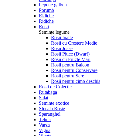
Pepene galben
Porumb
Ridiche
Ridiche
Rosii
Semințe legume
Rosii Inalte
Rosii cu Crestere Medie
Rosii Joase
Rosii Pitice (Dwarf)
Rosii cu Fructe Mari
Rosii pentru Balcon
Rosii pentru Conservare
Rosii pentru Sere
Rosii pentru cimp deschis
Rosii de Colectie
Rutabaga
Salat
Seminte exotice
Sfecala Rosie
Sparanghel
Telina
Varza
Vigna
Vinata