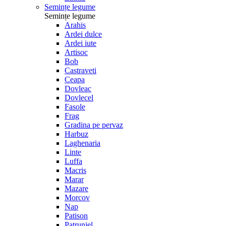
Semințe legume
Semințe legume
Arahis
Ardei dulce
Ardei iute
Artisoc
Bob
Castraveti
Ceapa
Dovleac
Dovlecel
Fasole
Frag
Gradina pe pervaz
Harbuz
Laghenaria
Linte
Luffa
Macris
Marar
Mazare
Morcov
Nap
Patison
Patrunjel