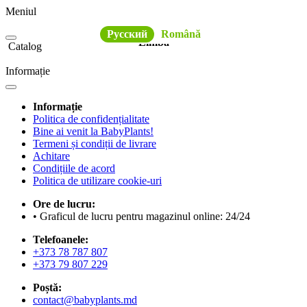
Meniul
Русский
Română
Limba
Catalog
Informație
Informație
Politica de confidențialitate
Bine ai venit la BabyPlants!
Termeni și condiții de livrare
Achitare
Condițiile de acord
Politica de utilizare cookie-uri
Ore de lucru:
• Graficul de lucru pentru magazinul online: 24/24
Telefoanele:
+373 78 787 807
+373 79 807 229
Poștă:
contact@babyplants.md