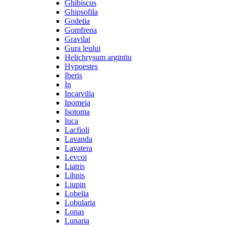
Ghibiscus
Ghipsofila
Godetia
Gomfrena
Gravilat
Gura leului
Helichrysum argintiu
Hypoestes
Iberis
In
Incarvilia
Ipomeia
Isotoma
Iuca
Lacfioli
Lavanda
Lavatera
Levcoi
Liatris
Lihnis
Liupin
Lobelia
Lobularia
Lonas
Lunaria