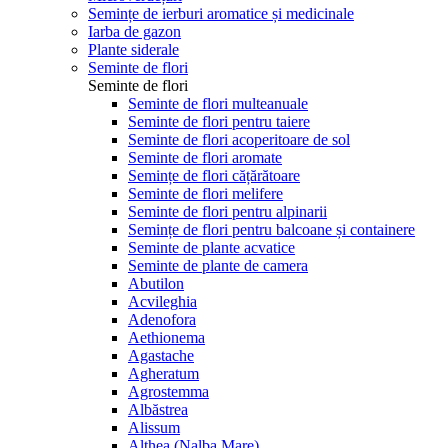
Semințe de ierburi aromatice și medicinale
Iarba de gazon
Plante siderale
Seminte de flori
Seminte de flori
Seminte de flori multeanuale
Seminte de flori pentru taiere
Seminte de flori acoperitoare de sol
Seminte de flori aromate
Semințe de flori cățărătoare
Seminte de flori melifere
Seminte de flori pentru alpinarii
Semințe de flori pentru balcoane și containere
Seminte de plante acvatice
Seminte de plante de camera
Abutilon
Acvileghia
Adenofora
Aethionema
Agastache
Agheratum
Agrostemma
Albăstrea
Alissum
Althea (Nalba Mare)