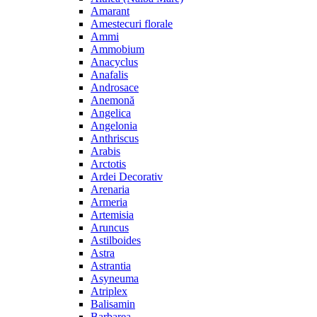
Amarant
Amestecuri florale
Ammi
Ammobium
Anacyclus
Anafalis
Androsace
Anemonă
Angelica
Angelonia
Anthriscus
Arabis
Arctotis
Ardei Decorativ
Arenaria
Armeria
Artemisia
Aruncus
Astilboides
Astra
Astrantia
Asyneuma
Atriplex
Balisamin
Barbarea