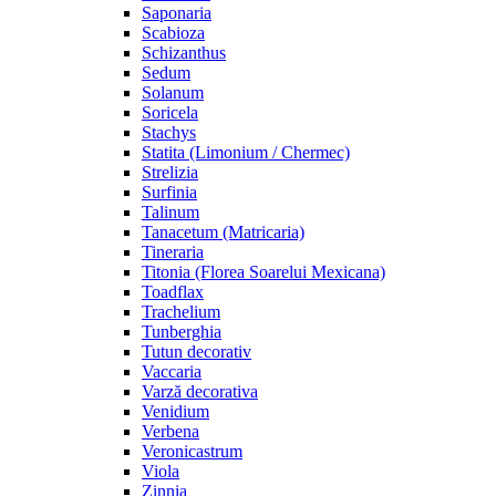
Saponaria
Scabioza
Schizanthus
Sedum
Solanum
Soricela
Stachys
Statita (Limonium / Chermec)
Strelizia
Surfinia
Talinum
Tanacetum (Matricaria)
Tineraria
Titonia (Florea Soarelui Mexicana)
Toadflax
Trachelium
Tunberghia
Tutun decorativ
Vaccaria
Varză decorativa
Venidium
Verbena
Veronicastrum
Viola
Zinnia