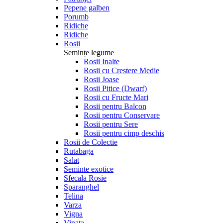
Pepene galben
Porumb
Ridiche
Ridiche
Rosii
Semințe legume
Rosii Inalte
Rosii cu Crestere Medie
Rosii Joase
Rosii Pitice (Dwarf)
Rosii cu Fructe Mari
Rosii pentru Balcon
Rosii pentru Conservare
Rosii pentru Sere
Rosii pentru cimp deschis
Rosii de Colectie
Rutabaga
Salat
Seminte exotice
Sfecala Rosie
Sparanghel
Telina
Varza
Vigna
Vinata