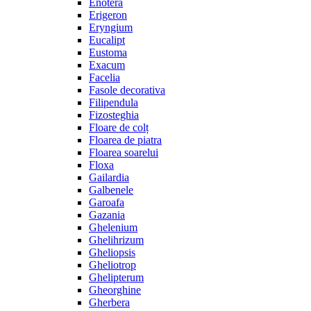
Enotera
Erigeron
Eryngium
Eucalipt
Eustoma
Exacum
Facelia
Fasole decorativa
Filipendula
Fizosteghia
Floare de colț
Floarea de piatra
Floarea soarelui
Floxa
Gailardia
Galbenele
Garoafa
Gazania
Ghelenium
Ghelihrizum
Gheliopsis
Gheliotrop
Ghelipterum
Gheorghine
Gherbera