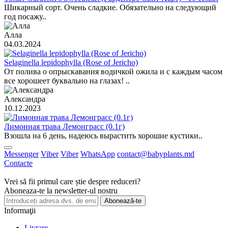
Шикарный сорт. Очень сладкие. Обязательно на следующий
год посажу..
Алла
04.03.2024
Selaginella lepidophylla (Rose of Jericho)
От полива о опрыскавания водичкой ожила и с каждым часом
все хорошеет буквально на глазах! ..
Александра
10.12.2023
Лимонная трава Лемонграсс (0.1г)
Взошла на 6 день, надеюсь вырастить хорошие кустики..
Messenger
Viber
Viber
WhatsApp
contact@babyplants.md
Contacte
Vrei să fii primul care știe despre reduceri?
Aboneaza-te la newsletter-ul nostru
Abonează-te
Informaţii
Livrare