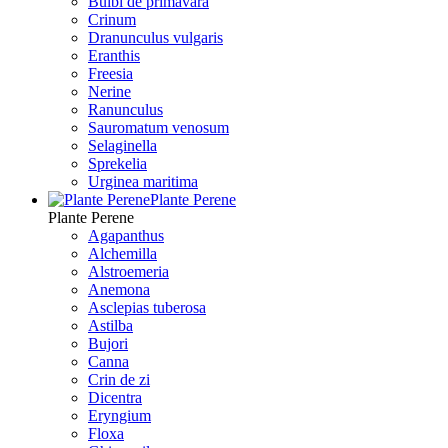
Bulbi de primavara
Crinum
Dranunculus vulgaris
Eranthis
Freesiа
Nerine
Ranunculus
Sauromatum venosum
Selaginella
Sprekelia
Urginea maritima
Plante Perene
Plante Perene
Agapanthus
Alchemilla
Alstroemeria
Anemona
Asclepias tuberosa
Astilba
Bujori
Canna
Crin de zi
Dicentra
Eryngium
Floxa