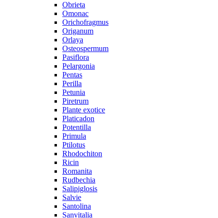
Obrieta
Omonac
Orichofragmus
Origanum
Orlaya
Osteospermum
Pasiflora
Pelargonia
Pentas
Perilla
Petunia
Piretrum
Plante exotice
Platicadon
Potentilla
Primula
Ptilotus
Rhodochiton
Ricin
Romanita
Rudbechia
Salipiglosis
Salvie
Santolina
Sanvitalia