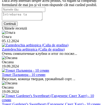
Dacă aveți întrebări despre acest produs, vă rugăm să completați
formularul de mai jos și vă vom răspunde cât mai curând posibil.
Continuă
Ultimele recenzii
Ольга
05.12.2024
Zantedeschia aethiopica (Calla de gradina)
Очень симпатичные клубни и итог по посже...
Оксана
19.09.2024
Томат Пальмира - 10 семян
Вкусные, кожица твердая, урожайный сорт. ..
Оксана
19.09.2024
Томат Gardener's Sweetheart (Гарденерс Свит Харт) - 10 семян