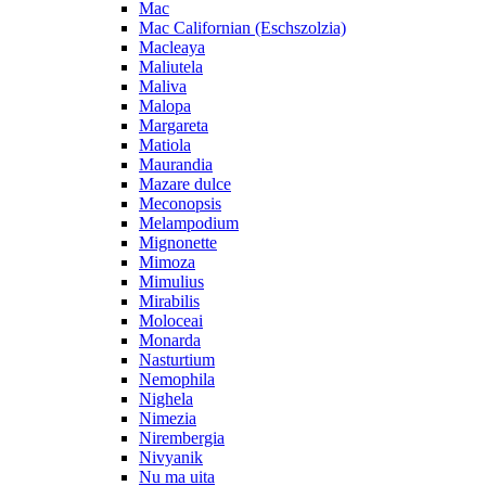
Mac
Mac Californian (Eschszolzia)
Macleaya
Maliutela
Maliva
Malopa
Margareta
Matiola
Maurandia
Mazare dulce
Meconopsis
Melampodium
Mignonette
Mimoza
Mimulius
Mirabilis
Moloceai
Monarda
Nasturtium
Nemophila
Nighela
Nimezia
Nirembergia
Nivyanik
Nu ma uita