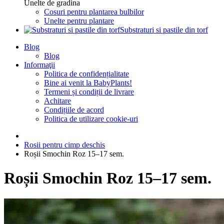
Unelte de gradina
Cosuri pentru plantarea bulbilor
Unelte pentru plantare
Substraturi si pastile din torf
Blog
Blog
Informaţii
Politica de confidențialitate
Bine ai venit la BabyPlants!
Termeni și condiții de livrare
Achitare
Condițiile de acord
Politica de utilizare cookie-uri
Rosii pentru cimp deschis
Roșii Smochin Roz 15–17 sem.
Roșii Smochin Roz 15–17 sem.