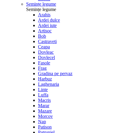
Semințe legume
Semințe legume
Arahis
Ardei dulce
Ardei iute
Artisoc
Bob
Castraveti
Ceapa
Dovleac
Dovlecel
Fasole
Frag
Gradina pe pervaz
Harbuz
Laghenaria
Linte
Luffa
Macris
Marar
Mazare
Morcov
Nap
Patison
Patrunjel