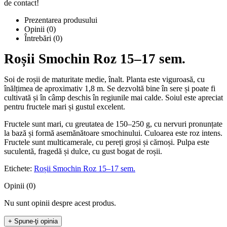
de contact!
Prezentarea produsului
Opinii (0)
Întrebări
(0)
Roșii Smochin Roz 15–17 sem.
Soi de roșii de maturitate medie, înalt. Planta este viguroasă, cu
înălțimea de aproximativ 1,8 m. Se dezvoltă bine în sere și poate fi
cultivată și în câmp deschis în regiunile mai calde. Soiul este apreciat
pentru fructele mari și gustul excelent.
Fructele sunt mari, cu greutatea de 150–250 g, cu nervuri pronunțate
la bază și formă asemănătoare smochinului. Culoarea este roz intens.
Fructele sunt multicamerale, cu pereți groși și cărnoși. Pulpa este
suculentă, fragedă și dulce, cu gust bogat de roșii.
Etichete:
Roșii Smochin Roz 15–17 sem.
Opinii (0)
Nu sunt opinii despre acest produs.
+ Spune-ţi opinia