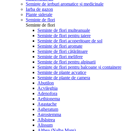
Semințe de ierburi aromatice și medicinale
Iarba de gazon
Plante siderale
Seminte de flori
Seminte de flori
Seminte de flori multeanuale
Seminte de flori pentru taiere
Seminte de flori acoperitoare de sol
Seminte de flori aromate
Semințe de flori cățărătoare
Seminte de flori melifere
Seminte de flori pentru alpinarii
Semințe de flori pentru balcoane și containere
Seminte de plante acvatice
Seminte de plante de camera
Abutilon
Acvileghia
Adenofora
Aethionema
Agastache
Agheratum
Agrostemma
Albăstrea
Alissum
Althea (Nalba Mare)