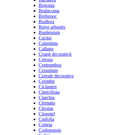
Begonia
Brahicoma
Brebenoc
Budleea
Bujor arbustiv
Bupleurum
Cactus
Calaminta
Calluna
Ceapă decorativă
Celosia
Centranthus
Cerastium
Cereale decorative
Cerinthe
Ciclamen
Cimicifuga
Clarchia
Clematis
Cleoma
Clopotel
Cnifofia
Cobeia
Codonopsis