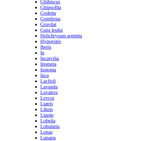
Ghibiscus
Ghipsofila
Godetia
Gomfrena
Gravilat
Gura leului
Helichrysum argintiu
Hypoestes
Iberis
In
Incarvilia
Ipomeia
Isotoma
Iuca
Lacfioli
Lavanda
Lavatera
Levcoi
Liatris
Lihnis
Liupin
Lobelia
Lobularia
Lonas
Lunaria