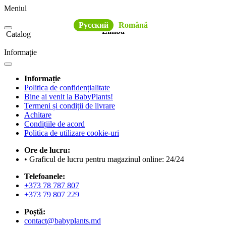
Meniul
Русский
Română
Limba
Catalog
Informație
Informație
Politica de confidențialitate
Bine ai venit la BabyPlants!
Termeni și condiții de livrare
Achitare
Condițiile de acord
Politica de utilizare cookie-uri
Ore de lucru:
• Graficul de lucru pentru magazinul online: 24/24
Telefoanele:
+373 78 787 807
+373 79 807 229
Poștă:
contact@babyplants.md