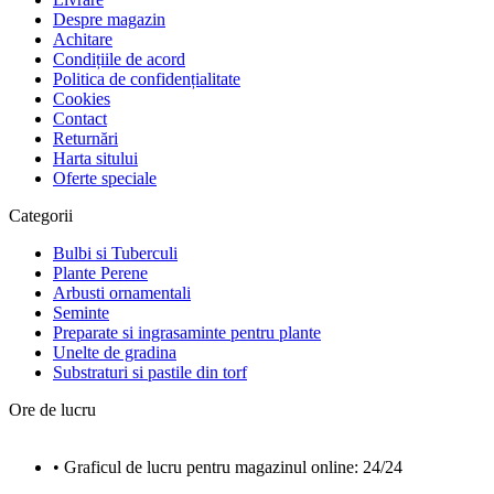
Despre magazin
Achitare
Condițiile de acord
Politica de confidențialitate
Cookies
Contact
Returnări
Harta sitului
Oferte speciale
Categorii
Bulbi si Tuberculi
Plante Perene
Arbusti ornamentali
Seminte
Preparate si ingrasaminte pentru plante
Unelte de gradina
Substraturi si pastile din torf
Ore de lucru
• Graficul de lucru pentru magazinul online: 24/24