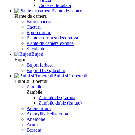
Сicoare de salata
Plante de camera
Plante de camera
Bromeliaceae
Cactusi
Epipremnum
Plante cu frunza decorativa
Plante de camera exotice
Suculente
Bujori
Bujori
Bujori Ierbosi
Bujori ITO gibriduri
Bulbi si Tuberculi
Bulbi si Tuberculi
Zambile
Zambile
Zambile de gradina
Zambile duble (batute)
Amarcrinum
Amaryllis Belladonna
Anemone
Arum
Bessera