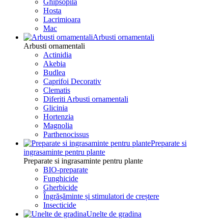
Ghipsopila
Hosta
Lacrimioara
Mac
Arbusti ornamentali
Arbusti ornamentali
Actinidia
Akebia
Budlea
Caprifoi Decorativ
Clematis
Diferiti Arbusti ornamentali
Glicinia
Hortenzia
Magnolia
Parthenocissus
Preparate si
ingrasaminte pentru plante
Preparate si ingrasaminte pentru plante
BIO-preparate
Funghicide
Gherbicide
Îngrășăminte și stimulatori de creștere
Insecticide
Unelte de gradina