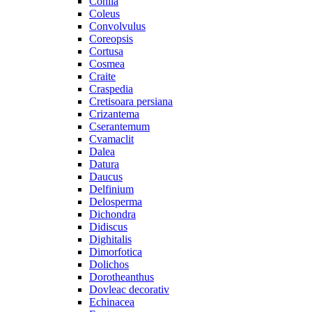
Cohiia
Coleus
Convolvulus
Coreopsis
Cortusa
Cosmea
Craite
Craspedia
Cretisoara persiana
Crizantema
Cserantemum
Cvamaclit
Dalea
Datura
Daucus
Delfinium
Delosperma
Dichondra
Didiscus
Dighitalis
Dimorfotica
Dolichos
Dorotheanthus
Dovleac decorativ
Echinacea