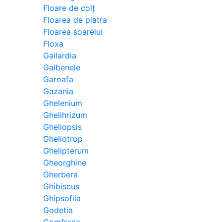
Floare de colț
Floarea de piatra
Floarea soarelui
Floxa
Gailardia
Galbenele
Garoafa
Gazania
Ghelenium
Ghelihrizum
Gheliopsis
Gheliotrop
Ghelipterum
Gheorghine
Gherbera
Ghibiscus
Ghipsofila
Godetia