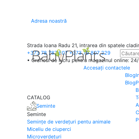
Adresa noastră
Strada Ioana Radu 21, intrarea din spatele cladi
+373 78 787 807
+373 79 807 229
• Graficul de lucru pentru magazinul online: 24
Accesați contactele
Blog
I
Blog
P
B
CATALOG
T
A
Seminte
C
Seminte
P
Semințe de verdețuri pentu animale
Miceliu de ciuperci
Microverdețuri