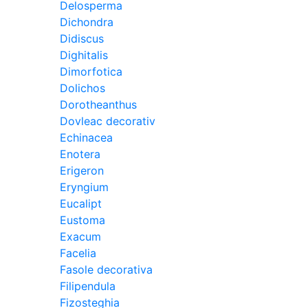
Delosperma
Dichondra
Didiscus
Dighitalis
Dimorfotica
Dolichos
Dorotheanthus
Dovleac decorativ
Echinacea
Enotera
Erigeron
Eryngium
Eucalipt
Eustoma
Exacum
Facelia
Fasole decorativa
Filipendula
Fizosteghia