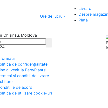
Livrare
Despre magazi
Ore de lucru
Plată
rii Chișinău, Moldova
/24
nformaţii
olitica de confidențialitate
ine ai venit la BabyPlants!
ermeni și condiții de livrare
chitare
ondițiile de acord
olitica de utilizare cookie-uri