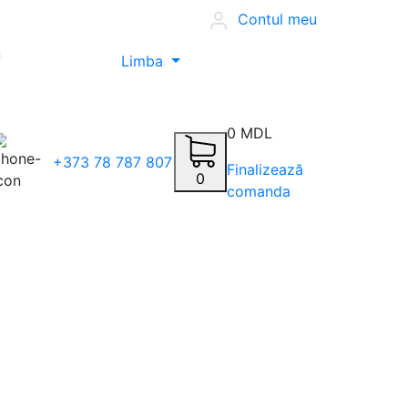
Contul meu
n
Limba
0 MDL
+373 78 787 807
Finalizează
0
comanda