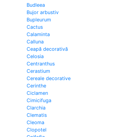
Budleea
Bujor arbustiv
Bupleurum
Cactus
Calaminta
Calluna
Ceapă decorativă
Celosia
Centranthus
Cerastium
Cereale decorative
Cerinthe
Ciclamen
Cimicifuga
Clarchia
Clematis
Cleoma
Clopotel