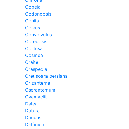
Cnifofia
Cobeia
Codonopsis
Cohiia
Coleus
Convolvulus
Coreopsis
Cortusa
Cosmea
Craite
Craspedia
Cretisoara persiana
Crizantema
Cserantemum
Cvamaclit
Dalea
Datura
Daucus
Delfinium