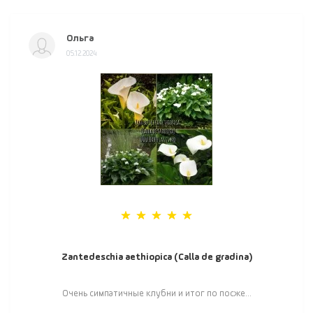
Ольга
05.12.2024
Zantedeschia aethiopica (Calla de gradina)
Очень симпатичные клубни и итог по посже...