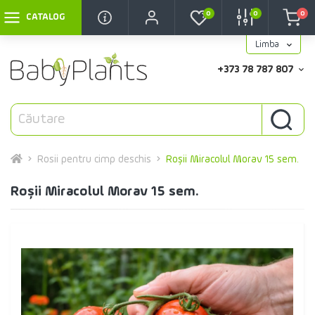
0
0
0
CATALOG
Limba
+373 78 787 807
Rosii pentru cimp deschis
Roșii Miracolul Morav 15 sem.
Roșii Miracolul Morav 15 sem.