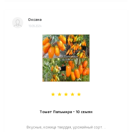
Оксана
19.09.2024
Томат Пальмира - 10 семян
Вкусные, кожица твердая, урожайный сорт. ..