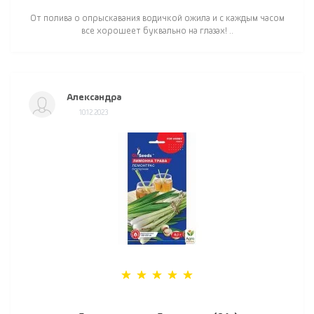
От полива о опрыскавания водичкой ожила и с каждым часом
все хорошеет буквально на глазах! ..
Александра
10.12.2023