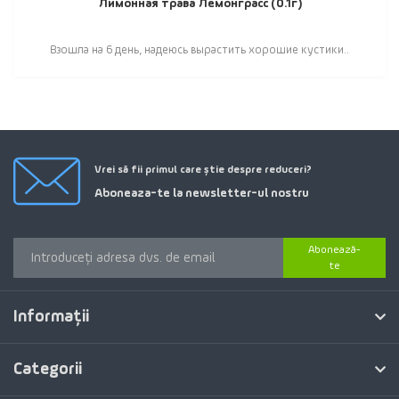
Лимонная трава Лемонграсс (0.1г)
Взошла на 6 день, надеюсь вырастить хорошие кустики..
Vrei să fii primul care știe despre reduceri?
Aboneaza-te la newsletter-ul nostru
Abonează-
te
Informaţii
Categorii