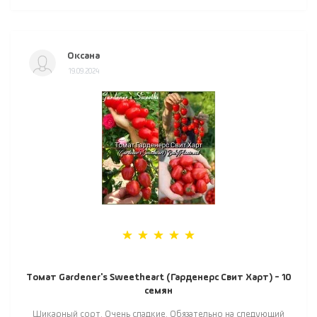
Оксана
19.09.2024
Томат Gardener's Sweetheart (Гарденерс Свит Харт) - 10
семян
Шикарный сорт. Очень сладкие. Обязательно на следующий