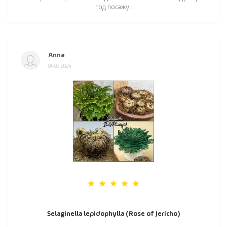
год посажу..
Алла
04.03.2024
Selaginella lepidophylla (Rose of Jericho)