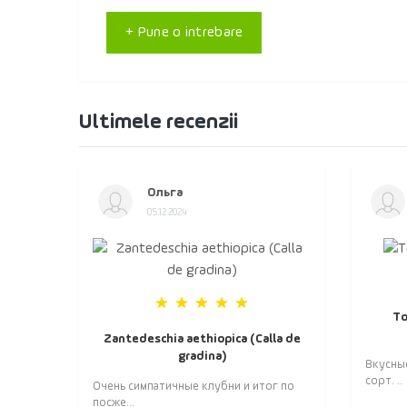
+ Pune o intrebare
Ultimele recenzii
Ольга
05.12.2024
То
Zantedeschia aethiopica (Calla de
gradina)
Вкусны
сорт. ..
Очень симпатичные клубни и итог по
посже...