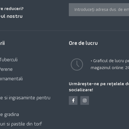
re reduceri?
ul nostru
ii
Ore de lucru
Tuberculi
• Graficul de lucru 
magazinul online: 2
Perene
ornamentali
Urmărește-ne pe rețelele d
socializare!
e si ingrasaminte pentru
e gradina
ri si pastile din torf