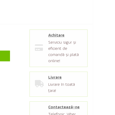
Achitare
Serviciu sigur şi
eficient de
comandă şi plată
online!
Livrare
Livrare în toată
țara!
Contactează-ne
Telefonic, Viber,