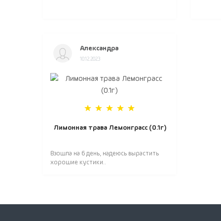
Александра
10.12.2023
Лимонная трава Лемонграсс (0.1г)
Взошла на 6 день, надеюсь вырастить
хорошие кустики..