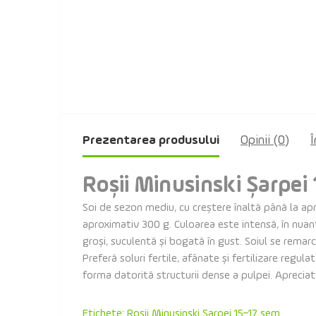
Prezentarea produsului
Opinii (0)
Î
Roșii Minusinski Șarpei
Soi de sezon mediu, cu creștere înaltă până la apr
aproximativ 300 g. Culoarea este intensă, în nuanț
groși, suculentă și bogată în gust. Soiul se remarcă
Preferă soluri fertile, afânate și fertilizare regu
forma datorită structurii dense a pulpei. Aprecia
Etichete:
Roșii Minusinski Șarpei 15–17 sem.