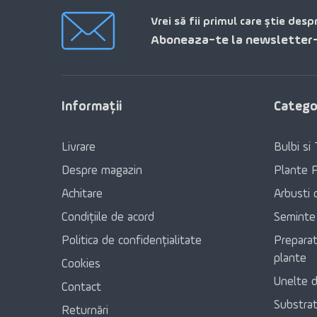
Vrei să fii primul care știe desp
Aboneaza-te la newsletter-
Informaţii
Categor
Livrare
Bulbi si 
Despre magazin
Plante 
Achitare
Arbusti 
Condițiile de acord
Seminte
Politica de confidențialitate
Preparat
plante
Cookies
Unelte d
Contact
Substratu
Returnări