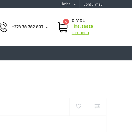
Limba
Contul meu
0 MDL
0
Finalizează
+373 78 787 807
comanda