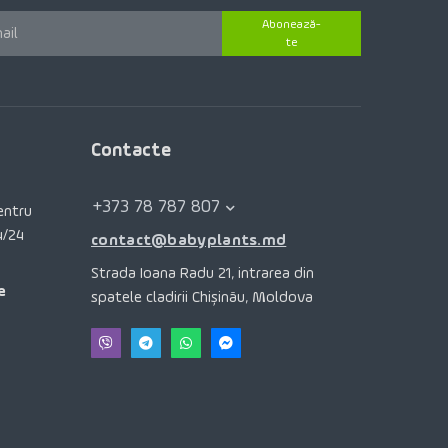
Abonează-
te
Contacte
+373 78 787 807
pentru
4/24
contact@babyplants.md
Strada Ioana Radu 21, intrarea din
e
spatele cladirii Chișinău, Moldova