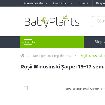
Adresa noastră
Ore de lucru
Livrare
Despr
Blog
CATALOG
Rosii pentru cimp deschis
Roșii Minusinski 
Roșii Minusinski Șarpei 15–17 sem.