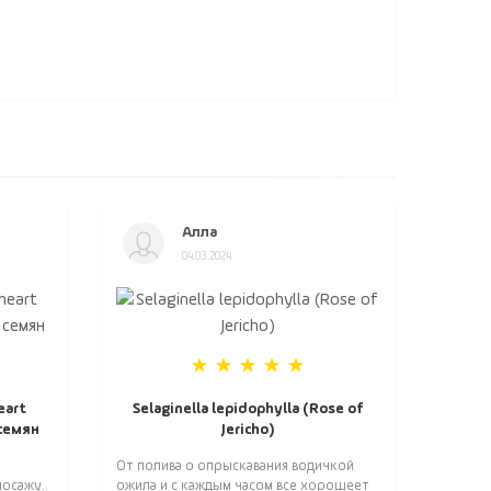
Алла
04.03.2024
eart
Selaginella lepidophylla (Rose of
 семян
Jericho)
От полива о опрыскавания водичкой
осажу..
ожила и с каждым часом все хорошеет