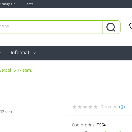
e magazin
Plată
Informaţii
Șarpei 15–17 sem.
Recenzii:
(0)
Cod produs:
T554