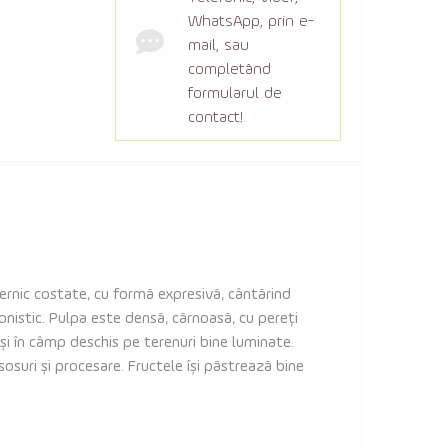
WhatsApp, prin e-
mail, sau
completând
formularul de
contact!
ternic costate, cu formă expresivă, cântărind
onistic. Pulpa este densă, cărnoasă, cu pereți
t și în câmp deschis pe terenuri bine luminate.
sosuri și procesare. Fructele își păstrează bine