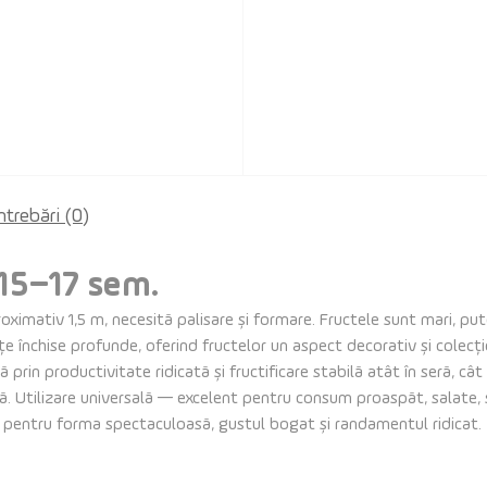
ntrebări
(0)
 15–17 sem.
oximativ 1,5 m, necesită palisare și formare. Fructele sunt mari, pu
e închise profunde, oferind fructelor un aspect decorativ și colecți
 prin productivitate ridicată și fructificare stabilă atât în seră, câ
lată. Utilizare universală — excelent pentru consum proaspăt, salate, 
t pentru forma spectaculoasă, gustul bogat și randamentul ridicat.