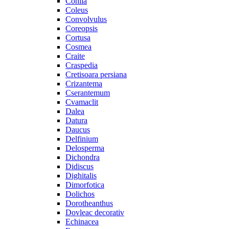
Cohiia
Coleus
Convolvulus
Coreopsis
Cortusa
Cosmea
Craite
Craspedia
Cretisoara persiana
Crizantema
Cserantemum
Cvamaclit
Dalea
Datura
Daucus
Delfinium
Delosperma
Dichondra
Didiscus
Dighitalis
Dimorfotica
Dolichos
Dorotheanthus
Dovleac decorativ
Echinacea