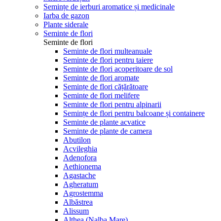
Semințe de ierburi aromatice și medicinale
Iarba de gazon
Plante siderale
Seminte de flori
Seminte de flori
Seminte de flori multeanuale
Seminte de flori pentru taiere
Seminte de flori acoperitoare de sol
Seminte de flori aromate
Semințe de flori cățărătoare
Seminte de flori melifere
Seminte de flori pentru alpinarii
Semințe de flori pentru balcoane și containere
Seminte de plante acvatice
Seminte de plante de camera
Abutilon
Acvileghia
Adenofora
Aethionema
Agastache
Agheratum
Agrostemma
Albăstrea
Alissum
Althea (Nalba Mare)