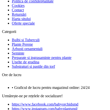
Politica de confidențialitate
Cookies
Contact
Returnări
Harta sitului
Oferte speciale
Categorii
Bulbi si Tuberculi
Plante Perene
Arbusti ornamentali
Seminte
Preparate si ingrasaminte pentru plante
Unelte de gradina
Substraturi si pastile din torf
Ore de lucru
• Graficul de lucru pentru magazinul online: 24/24
Urmărește-ne pe rețelele de socializare!
https://www.facebook.com/babyorchidsmd
https://www.instagram.com/babyplantsmd/