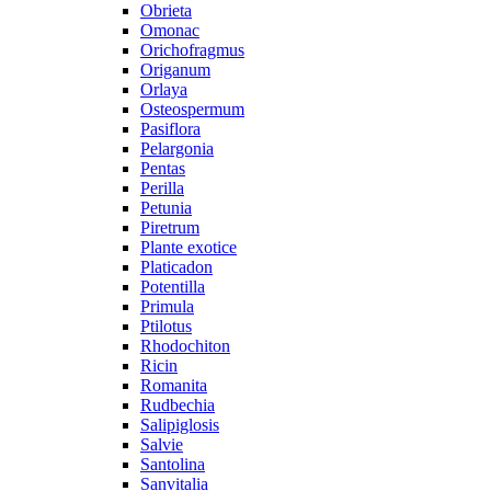
Obrieta
Omonac
Orichofragmus
Origanum
Orlaya
Osteospermum
Pasiflora
Pelargonia
Pentas
Perilla
Petunia
Piretrum
Plante exotice
Platicadon
Potentilla
Primula
Ptilotus
Rhodochiton
Ricin
Romanita
Rudbechia
Salipiglosis
Salvie
Santolina
Sanvitalia