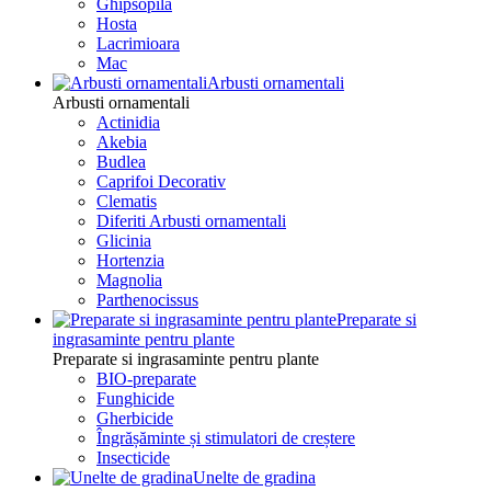
Ghipsopila
Hosta
Lacrimioara
Mac
Arbusti ornamentali
Arbusti ornamentali
Actinidia
Akebia
Budlea
Caprifoi Decorativ
Clematis
Diferiti Arbusti ornamentali
Glicinia
Hortenzia
Magnolia
Parthenocissus
Preparate si
ingrasaminte pentru plante
Preparate si ingrasaminte pentru plante
BIO-preparate
Funghicide
Gherbicide
Îngrășăminte și stimulatori de creștere
Insecticide
Unelte de gradina