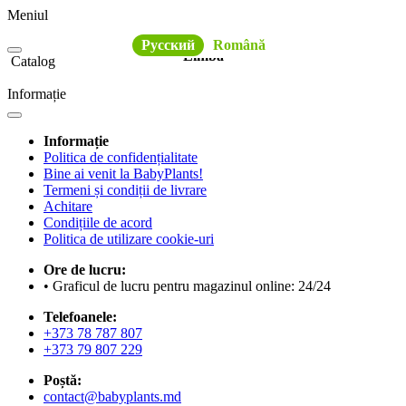
Meniul
Русский
Română
Limba
Catalog
Informație
Informație
Politica de confidențialitate
Bine ai venit la BabyPlants!
Termeni și condiții de livrare
Achitare
Condițiile de acord
Politica de utilizare cookie-uri
Ore de lucru:
• Graficul de lucru pentru magazinul online: 24/24
Telefoanele:
+373 78 787 807
+373 79 807 229
Poștă:
contact@babyplants.md