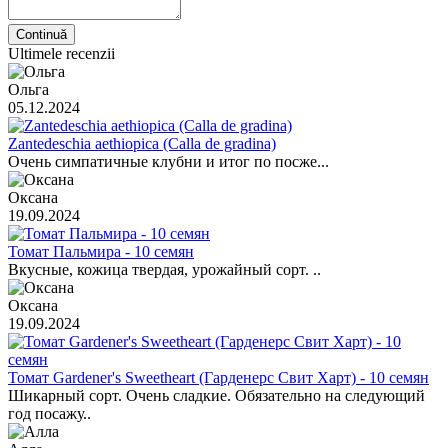
Continuă
Ultimele recenzii
Ольга
05.12.2024
Zantedeschia aethiopica (Calla de gradina)
Очень симпатичные клубни и итог по посже...
Оксана
19.09.2024
Томат Пальмира - 10 семян
Вкусные, кожица твердая, урожайный сорт. ..
Оксана
19.09.2024
Томат Gardener's Sweetheart (Гарденерс Свит Харт) - 10 семян
Шикарный сорт. Очень сладкие. Обязательно на следующий
год посажу..