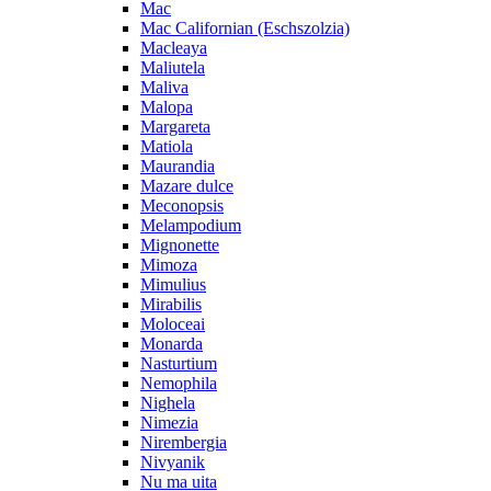
Mac
Mac Californian (Eschszolzia)
Macleaya
Maliutela
Maliva
Malopa
Margareta
Matiola
Maurandia
Mazare dulce
Meconopsis
Melampodium
Mignonette
Mimoza
Mimulius
Mirabilis
Moloceai
Monarda
Nasturtium
Nemophila
Nighela
Nimezia
Nirembergia
Nivyanik
Nu ma uita