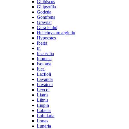
Ghibiscus
Ghipsofila
Godetia
Gomfrena
Gravilat
Gura leului
Helichrysum argintiu
Hypoestes
Iberis
In
Incarvilia
Ipomeia
Isotoma
Iuca
Lacfioli
Lavanda
Lavatera
Levcoi
Liatris
Lihnis
Liupin
Lobelia
Lobularia
Lonas
Lunaria