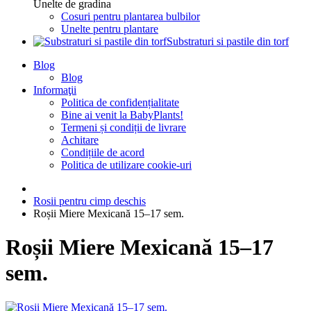
Unelte de gradina
Cosuri pentru plantarea bulbilor
Unelte pentru plantare
Substraturi si pastile din torf
Blog
Blog
Informaţii
Politica de confidențialitate
Bine ai venit la BabyPlants!
Termeni și condiții de livrare
Achitare
Condițiile de acord
Politica de utilizare cookie-uri
Rosii pentru cimp deschis
Roșii Miere Mexicană 15–17 sem.
Roșii Miere Mexicană 15–17
sem.