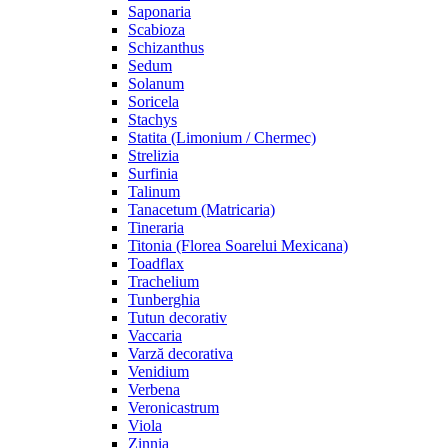
Saponaria
Scabioza
Schizanthus
Sedum
Solanum
Soricela
Stachys
Statita (Limonium / Chermec)
Strelizia
Surfinia
Talinum
Tanacetum (Matricaria)
Tineraria
Titonia (Florea Soarelui Mexicana)
Toadflax
Trachelium
Tunberghia
Tutun decorativ
Vaccaria
Varză decorativa
Venidium
Verbena
Veronicastrum
Viola
Zinnia