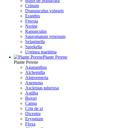
Bulbi de primavara
Crinum
Dranunculus vulgaris
Eranthis
Freesiа
Nerine
Ranunculus
Sauromatum venosum
Selaginella
Sprekelia
Urginea maritima
Plante Perene
Plante Perene
Agapanthus
Alchemilla
Alstroemeria
Anemona
Asclepias tuberosa
Astilba
Bujori
Canna
Crin de zi
Dicentra
Eryngium
Floxa