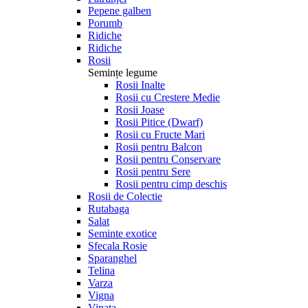
Pepene galben
Porumb
Ridiche
Ridiche
Rosii
Semințe legume
Rosii Inalte
Rosii cu Crestere Medie
Rosii Joase
Rosii Pitice (Dwarf)
Rosii cu Fructe Mari
Rosii pentru Balcon
Rosii pentru Conservare
Rosii pentru Sere
Rosii pentru cimp deschis
Rosii de Colectie
Rutabaga
Salat
Seminte exotice
Sfecala Rosie
Sparanghel
Telina
Varza
Vigna
Vinata