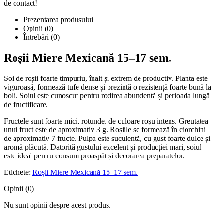
de contact!
Prezentarea produsului
Opinii (0)
Întrebări
(0)
Roșii Miere Mexicană 15–17 sem.
Soi de roșii foarte timpuriu, înalt și extrem de productiv. Planta este
viguroasă, formează tufe dense și prezintă o rezistență foarte bună la
boli. Soiul este cunoscut pentru rodirea abundentă și perioada lungă
de fructificare.
Fructele sunt foarte mici, rotunde, de culoare roșu intens. Greutatea
unui fruct este de aproximativ 3 g. Roșiile se formează în ciorchini
de aproximativ 7 fructe. Pulpa este suculentă, cu gust foarte dulce și
aromă plăcută. Datorită gustului excelent și producției mari, soiul
este ideal pentru consum proaspăt și decorarea preparatelor.
Etichete:
Roșii Miere Mexicană 15–17 sem.
Opinii (0)
Nu sunt opinii despre acest produs.