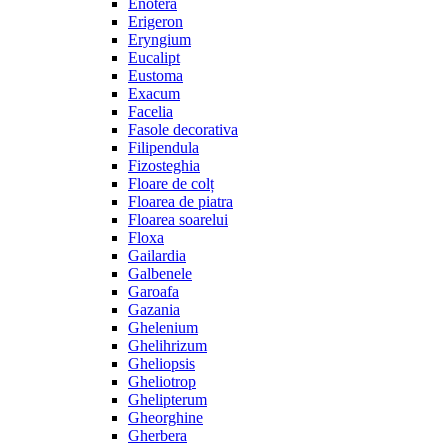
Enotera
Erigeron
Eryngium
Eucalipt
Eustoma
Exacum
Facelia
Fasole decorativa
Filipendula
Fizosteghia
Floare de colț
Floarea de piatra
Floarea soarelui
Floxa
Gailardia
Galbenele
Garoafa
Gazania
Ghelenium
Ghelihrizum
Gheliopsis
Gheliotrop
Ghelipterum
Gheorghine
Gherbera