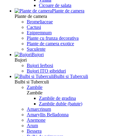
Сicoare de salata
Plante de camera
Plante de camera
Bromeliaceae
Cactusi
Epipremnum
Plante cu frunza decorativa
Plante de camera exotice
Suculente
Bujori
Bujori
Bujori Ierbosi
Bujori ITO gibriduri
Bulbi si Tuberculi
Bulbi si Tuberculi
Zambile
Zambile
Zambile de gradina
Zambile duble (batute)
Amarcrinum
Amaryllis Belladonna
Anemone
Arum
Bessera