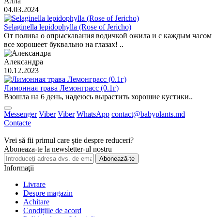
Алла
04.03.2024
Selaginella lepidophylla (Rose of Jericho)
От полива о опрыскавания водичкой ожила и с каждым часом
все хорошеет буквально на глазах! ..
Александра
10.12.2023
Лимонная трава Лемонграсс (0.1г)
Взошла на 6 день, надеюсь вырастить хорошие кустики..
Messenger
Viber
Viber
WhatsApp
contact@babyplants.md
Contacte
Vrei să fii primul care știe despre reduceri?
Aboneaza-te la newsletter-ul nostru
Abonează-te
Informaţii
Livrare
Despre magazin
Achitare
Condițiile de acord