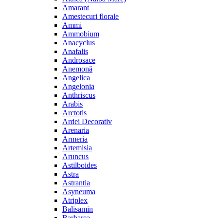
Amarant
Amestecuri florale
Ammi
Ammobium
Anacyclus
Anafalis
Androsace
Anemonă
Angelica
Angelonia
Anthriscus
Arabis
Arctotis
Ardei Decorativ
Arenaria
Armeria
Artemisia
Aruncus
Astilboides
Astra
Astrantia
Asyneuma
Atriplex
Balisamin
Barbarea