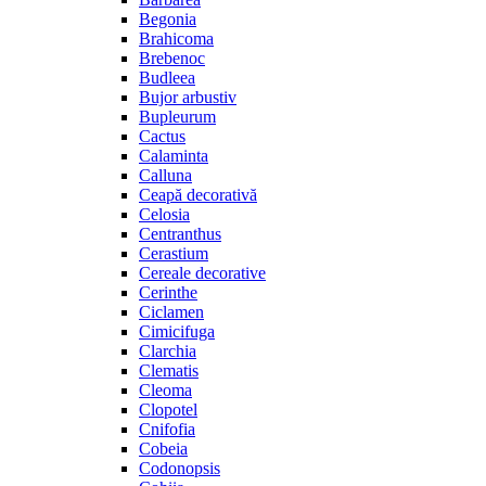
Begonia
Brahicoma
Brebenoc
Budleea
Bujor arbustiv
Bupleurum
Cactus
Calaminta
Calluna
Ceapă decorativă
Celosia
Centranthus
Cerastium
Cereale decorative
Cerinthe
Ciclamen
Cimicifuga
Clarchia
Clematis
Cleoma
Clopotel
Cnifofia
Cobeia
Codonopsis