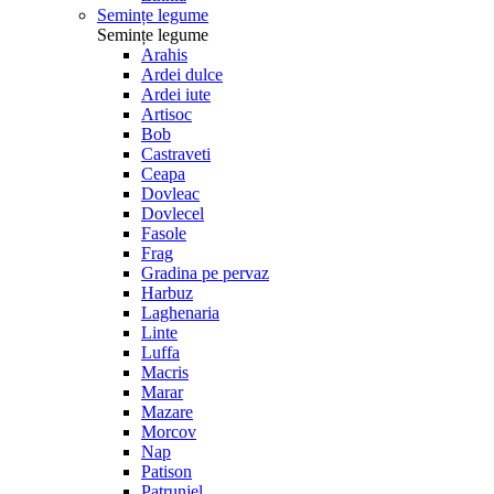
Semințe legume
Semințe legume
Arahis
Ardei dulce
Ardei iute
Artisoc
Bob
Castraveti
Ceapa
Dovleac
Dovlecel
Fasole
Frag
Gradina pe pervaz
Harbuz
Laghenaria
Linte
Luffa
Macris
Marar
Mazare
Morcov
Nap
Patison
Patrunjel