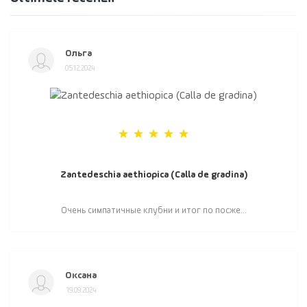
Ольга
05.12.2024
Zantedeschia aethiopica (Calla de gradina)
Очень симпатичные клубни и итог по посже...
Оксана
19.09.2024