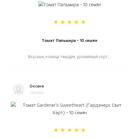
Томат Пальмира - 10 семян
Вкусные, кожица твердая, урожайный сорт. ..
Оксана
19.09.2024