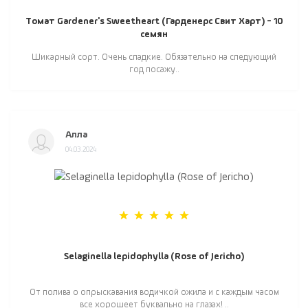
Томат Gardener's Sweetheart (Гарденерс Свит Харт) - 10
семян
Шикарный сорт. Очень сладкие. Обязательно на следующий
год посажу..
Алла
04.03.2024
Selaginella lepidophylla (Rose of Jericho)
От полива о опрыскавания водичкой ожила и с каждым часом
все хорошеет буквально на глазах! ..