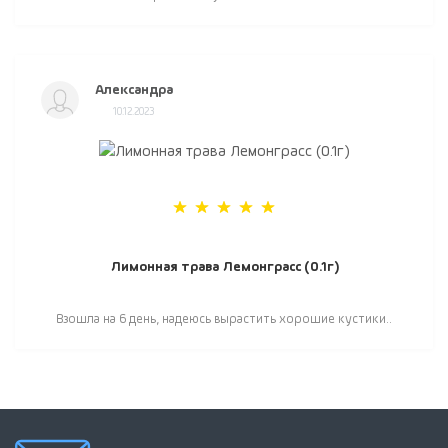
Александра
10.12.2023
Лимонная трава Лемонграсс (0.1г)
Взошла на 6 день, надеюсь вырастить хорошие кустики..