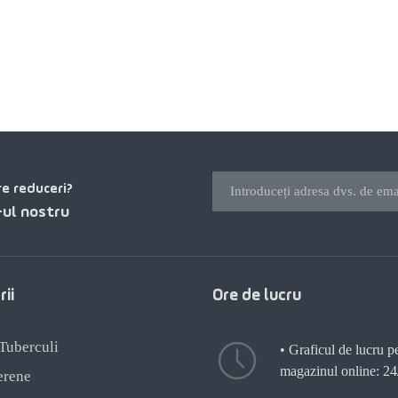
re reduceri?
ul nostru
ii
Ore de lucru
 Tuberculi
• Graficul de lucru p
magazinul online: 24
erene