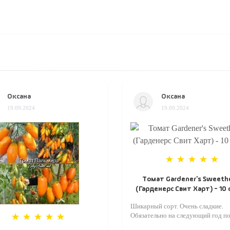
Оксана
Оксана
19.09.2024
19.09.2024
Томат Gardener's Sweeth
(Гарденерс Свит Харт) - 10
Шикарный сорт. Очень сладкие.
Обязательно на следующий год по