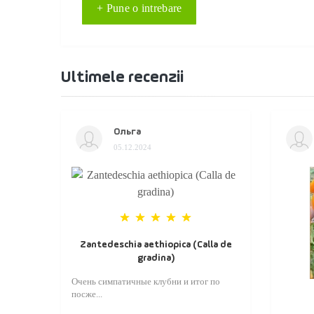
+ Pune o intrebare
Ultimele recenzii
Ольга
05.12.2024
Zantedeschia aethiopica (Calla de
gradina)
Очень симпатичные клубни и итог по
посже...