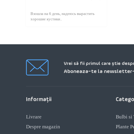
Взошла на 6 день, надеюсь вырастить
хорошие кустики..
Vrei să fii primul care știe desp
Aboneaza-te la newsletter-
Informaţii
Categor
Livrare
Bulbi si
Despre magazin
Plante P