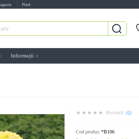
magazin
Plată
Informaţii
Recenzii:
(0)
Cod produs:
*B106