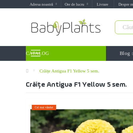
Adresa noastră
Ore de lucru
Livrare
Despre 
Blog
CATALOG
Crăițe Antigua F1 Yellow 5 sem.
Crăițe Antigua F1 Yellow 5 sem.
Cel mai vândut