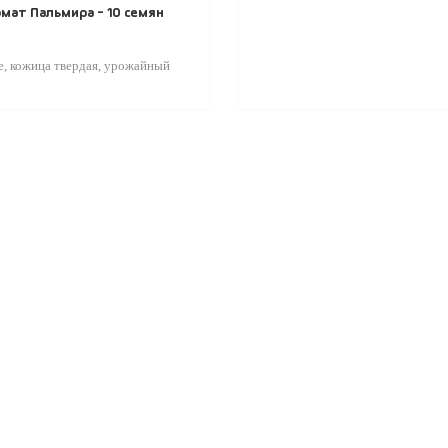
мат Пальмира - 10 семян
, кожица твердая, урожайный