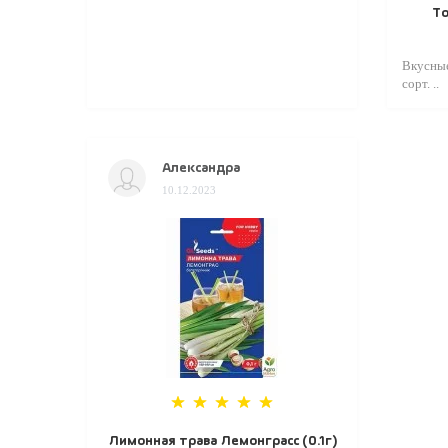
То
Вкусные
сорт. ..
Александра
10.12.2023
Лимонная трава Лемонграсс (0.1г)