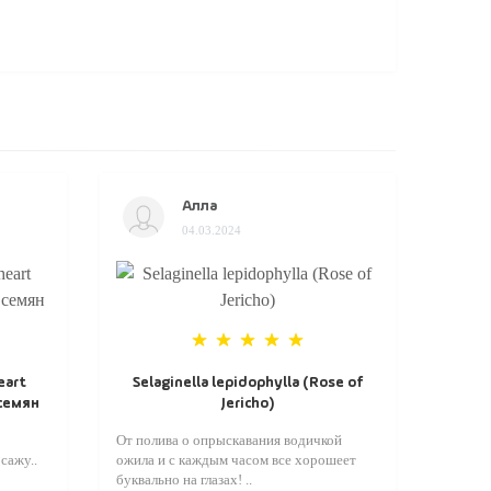
Алла
04.03.2024
eart
Selaginella lepidophylla (Rose of
 семян
Jericho)
От полива о опрыскавания водичкой
сажу..
ожила и с каждым часом все хорошеет
буквально на глазах! ..