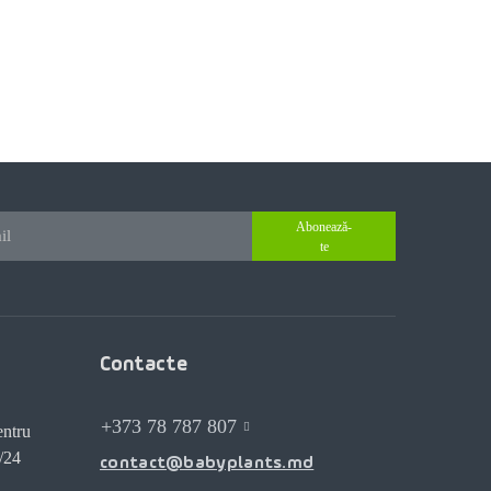
Abonează-
te
Contacte
+373 78 787 807
entru
/24
contact@babyplants.md