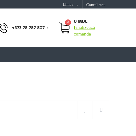
Limba
Contul meu
0 MDL
0
Finalizează
+373 78 787 807
comanda