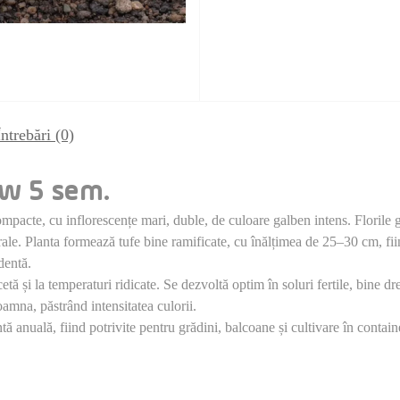
Întrebări
(0)
ow 5 sem.
pacte, cu inflorescențe mari, duble, de culoare galben intens. Florile g
rale. Planta formează tufe bine ramificate, cu înălțimea de 25–30 cm, fiind
dentă.
ecetă și la temperaturi ridicate. Se dezvoltă optim în soluri fertile, bine 
oamna, păstrând intensitatea culorii.
tă anuală, fiind potrivite pentru grădini, balcoane și cultivare în contain