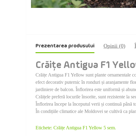
Opinii (0)
Prezentarea produsului
Crăițe Antigua F1 Yell
Crăițe Antigua F1 Yellow sunt plante ornamentale com
efect decorativ puternic în ronduri și aranjamente flo
jardiniere de balcon. Înflorirea este uniformă și abun
Crăițele preferă locurile însorite, sunt rezistente la s
Înflorirea începe la începutul verii și continuă până t
În condițiile climatice ale Moldovei se cultivă ca plan
Etichete:
Crăițe Antigua F1 Yellow 5 sem.