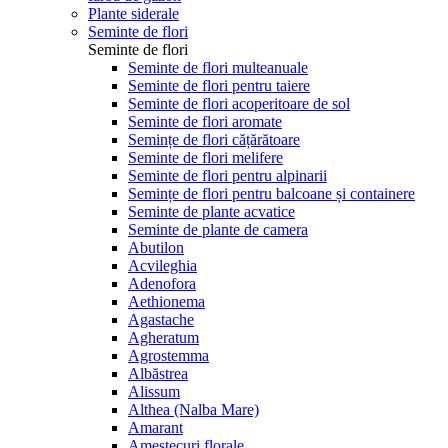
Plante siderale
Seminte de flori
Seminte de flori
Seminte de flori multeanuale
Seminte de flori pentru taiere
Seminte de flori acoperitoare de sol
Seminte de flori aromate
Semințe de flori cățărătoare
Seminte de flori melifere
Seminte de flori pentru alpinarii
Semințe de flori pentru balcoane și containere
Seminte de plante acvatice
Seminte de plante de camera
Abutilon
Acvileghia
Adenofora
Aethionema
Agastache
Agheratum
Agrostemma
Albăstrea
Alissum
Althea (Nalba Mare)
Amarant
Amestecuri florale