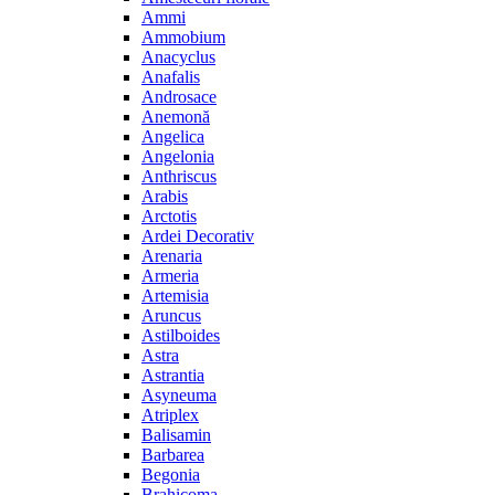
Ammi
Ammobium
Anacyclus
Anafalis
Androsace
Anemonă
Angelica
Angelonia
Anthriscus
Arabis
Arctotis
Ardei Decorativ
Arenaria
Armeria
Artemisia
Aruncus
Astilboides
Astra
Astrantia
Asyneuma
Atriplex
Balisamin
Barbarea
Begonia
Brahicoma