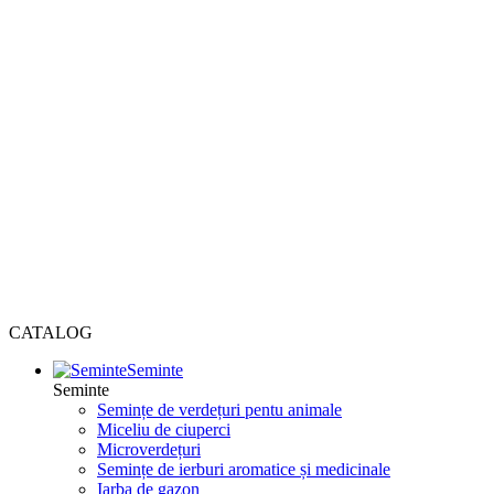
CATALOG
Seminte
Seminte
Semințe de verdețuri pentu animale
Miceliu de ciuperci
Microverdețuri
Semințe de ierburi aromatice și medicinale
Iarba de gazon