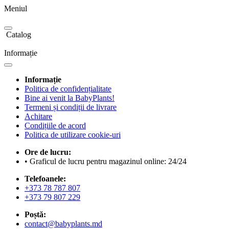
Meniul
Catalog
Informație
Informație
Politica de confidențialitate
Bine ai venit la BabyPlants!
Termeni și condiții de livrare
Achitare
Condițiile de acord
Politica de utilizare cookie-uri
Ore de lucru:
• Graficul de lucru pentru magazinul online: 24/24
Telefoanele:
+373 78 787 807
+373 79 807 229
Poștă:
contact@babyplants.md