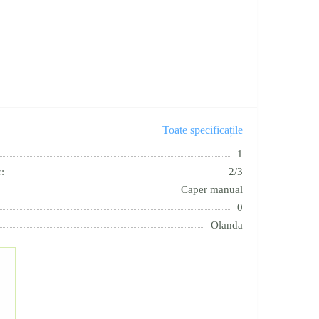
Toate specificațile
1
:
2/3
Caper manual
0
Olanda