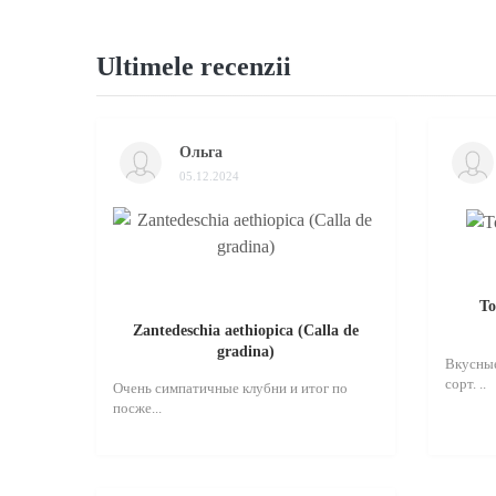
Ultimele recenzii
Ольга
05.12.2024
То
Zantedeschia aethiopica (Calla de
gradina)
Вкусные
сорт. ..
Очень симпатичные клубни и итог по
посже...