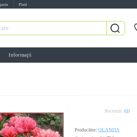
gazin
Plată
Informaţii
Recenzii:
(0)
Producător:
OLANDA