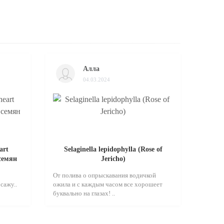
Алла
04.03.2024
art
Selaginella lepidophylla (Rose of
 семян
Jericho)
От полива о опрыскавания водичкой
сажу..
ожила и с каждым часом все хорошеет
буквально на глазах! ..