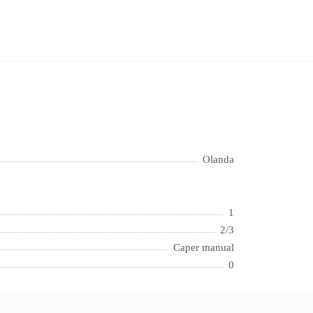
Olanda
1
2/3
Caper manual
0