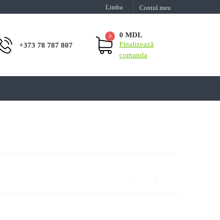
Limba
Contul meu
0 MDL
0
Finalizează
+373 78 787 807
comanda