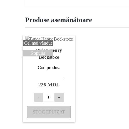
Produse asemănătoare
Cel mai vândut
Bujor Henry
Popular
Bockstoce
Cod produs:
0
226 MDL
-
+
STOC EPUIZAT