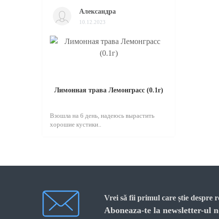
Александра
10.12.2023
Лимонная трава Лемонграсс (0.1г)
Взошла на 6 день, надеюсь вырастить
хорошие кустики..
Vrei să fii primul care știe despre 
Aboneaza-te la newsletter-ul n