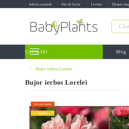
Adresa noastră
Ore de lucru
Livrare
Despre ma
Blog
CATALOG
Bujor ierbos Lorelei
Bujor ierbos Lorelei
Cel mai vândut
Popular