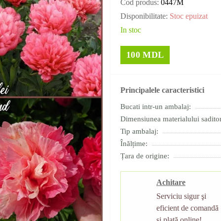
Cod produs:
0447M
Disponibilitate:
Stoc epuizat
In stoc
100 MDL
Principalele caracteristici
Bucati intr-un ambalaj:
Dimensiunea materialului saditor
Tip ambalaj:
Înălțime:
Țara de origine:
Achitare
Serviciu sigur şi
eficient de comandă
şi plată online!