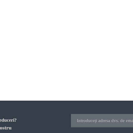
reduceri?
ostru