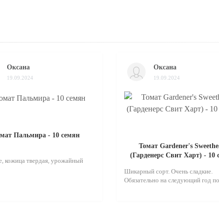
Оксана
Оксана
19.09.2024
19.09.2024
мат Пальмира - 10 семян
Томат Gardener's Sweethe
(Гарденерс Свит Харт) - 10
, кожица твердая, урожайный
Шикарный сорт. Очень сладкие.
Обязательно на следующий год по