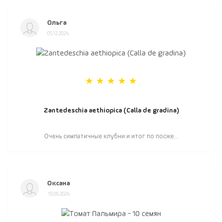
Ольга
05.12.2024
Zantedeschia aethiopica (Calla de gradina)
Очень симпатичные клубни и итог по посже...
Оксана
19.09.2024