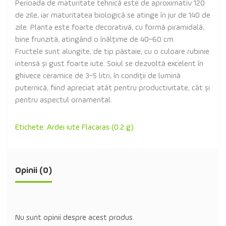
Perioada de maturitate tehnică este de aproximativ 120
de zile, iar maturitatea biologică se atinge în jur de 140 de
zile. Planta este foarte decorativă, cu formă piramidală,
bine frunzită, atingând o înălțime de 40–60 cm.
Fructele sunt alungite, de tip păstaie, cu o culoare rubinie
intensă și gust foarte iute. Soiul se dezvoltă excelent în
ghivece ceramice de 3–5 litri, în condiții de lumină
puternică, fiind apreciat atât pentru productivitate, cât și
pentru aspectul ornamental.
Etichete:
Ardei iute Flacaras (0.2 g)
Opinii (0)
Nu sunt opinii despre acest produs.