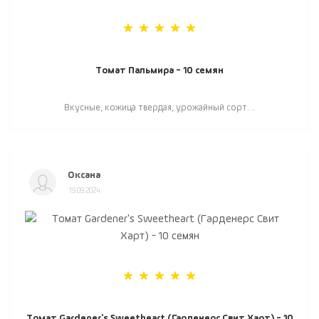
Томат Пальмира - 10 семян
Вкусные, кожица твердая, урожайный сорт. ..
Оксана
19.09.2024
Томат Gardener's Sweetheart (Гарденерс Свит Харт) - 10