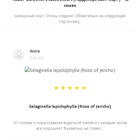
семян
Шикарный сорт. Очень сладкие. Обязательно на следующий
год посажу..
Алла
04.03.2024
Selaginella lepidophylla (Rose of Jericho)
От полива о опрыскавания водичкой ожила и с каждым часом
все хорошеет буквально на глазах! ..