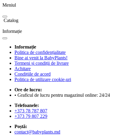
Meniul
Catalog
Informație
Informație
Politica de confidențialitate
Bine ai venit la BabyPlants!
Termeni și condiții de livrare
Achitare
Condițiile de acord
Politica de utilizare cookie-uri
Ore de lucru:
• Graficul de lucru pentru magazinul online: 24/24
Telefoanele:
+373 78 787 807
+373 79 807 229
Poștă:
contact@babyplants.md