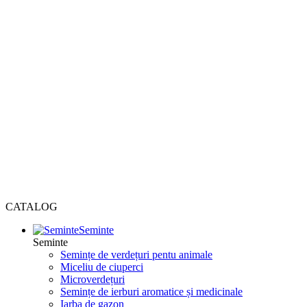
CATALOG
Seminte
Seminte
Semințe de verdețuri pentu animale
Miceliu de ciuperci
Microverdețuri
Semințe de ierburi aromatice și medicinale
Iarba de gazon