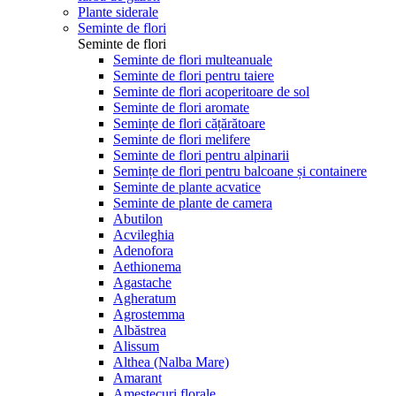
Plante siderale
Seminte de flori
Seminte de flori
Seminte de flori multeanuale
Seminte de flori pentru taiere
Seminte de flori acoperitoare de sol
Seminte de flori aromate
Semințe de flori cățărătoare
Seminte de flori melifere
Seminte de flori pentru alpinarii
Semințe de flori pentru balcoane și containere
Seminte de plante acvatice
Seminte de plante de camera
Abutilon
Acvileghia
Adenofora
Aethionema
Agastache
Agheratum
Agrostemma
Albăstrea
Alissum
Althea (Nalba Mare)
Amarant
Amestecuri florale