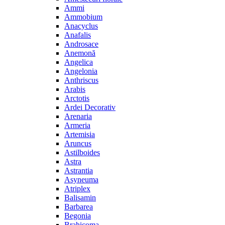
Ammi
Ammobium
Anacyclus
Anafalis
Androsace
Anemonă
Angelica
Angelonia
Anthriscus
Arabis
Arctotis
Ardei Decorativ
Arenaria
Armeria
Artemisia
Aruncus
Astilboides
Astra
Astrantia
Asyneuma
Atriplex
Balisamin
Barbarea
Begonia
Brahicoma