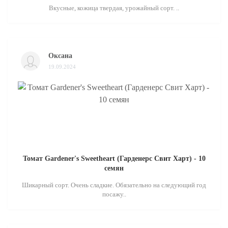
Вкусные, кожица твердая, урожайный сорт. ..
Оксана
19.09.2024
Томат Gardener's Sweetheart (Гарденерс Свит Харт) - 10
семян
Шикарный сорт. Очень сладкие. Обязательно на следующий год
посажу..