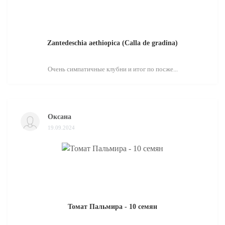
Zantedeschia aethiopica (Calla de gradina)
Очень симпатичные клубни и итог по посже...
Оксана
19.09.2024
Томат Пальмира - 10 семян