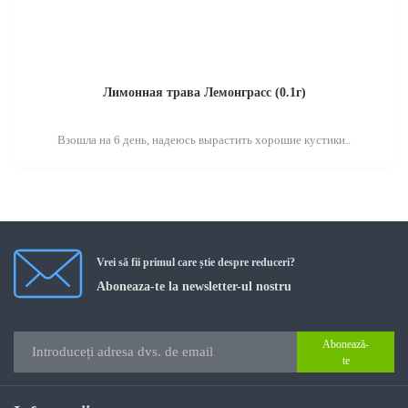
Лимонная трава Лемонграсс (0.1г)
Взошла на 6 день, надеюсь вырастить хорошие кустики..
Vrei să fii primul care știe despre reduceri?
Aboneaza-te la newsletter-ul nostru
Abonează-
te