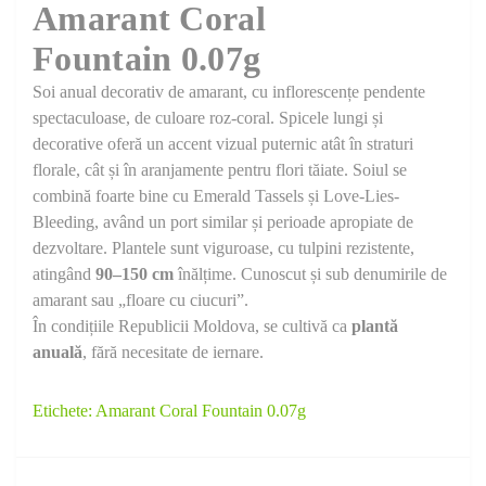
Amarant Coral
Fountain 0.07g
Soi anual decorativ de amarant, cu inflorescențe pendente
spectaculoase, de culoare roz-coral. Spicele lungi și
decorative oferă un accent vizual puternic atât în straturi
florale, cât și în aranjamente pentru flori tăiate. Soiul se
combină foarte bine cu Emerald Tassels și Love-Lies-
Bleeding, având un port similar și perioade apropiate de
dezvoltare. Plantele sunt viguroase, cu tulpini rezistente,
atingând
90–150 cm
înălțime. Cunoscut și sub denumirile de
amarant sau „floare cu ciucuri”.
În condițiile Republicii Moldova, se cultivă ca
plantă
anuală
, fără necesitate de iernare.
Etichete:
Amarant Coral Fountain 0.07g