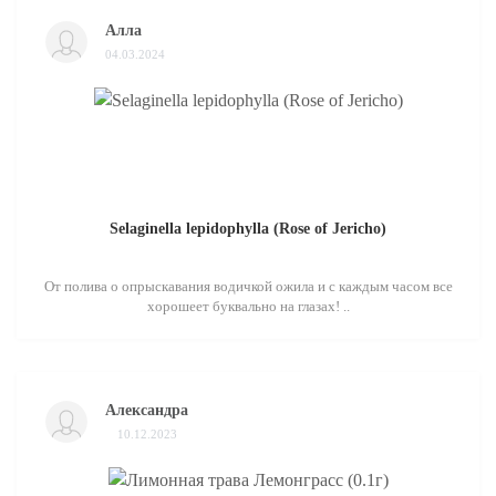
Алла
04.03.2024
Selaginella lepidophylla (Rose of Jericho)
От полива о опрыскавания водичкой ожила и с каждым часом все
хорошеет буквально на глазах! ..
Александра
10.12.2023