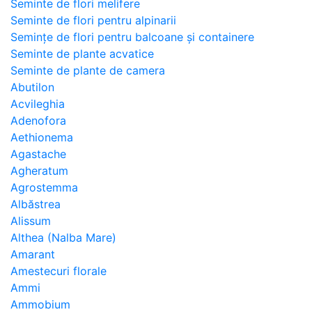
Seminte de flori melifere
Seminte de flori pentru alpinarii
Semințe de flori pentru balcoane și containere
Seminte de plante acvatice
Seminte de plante de camera
Abutilon
Acvileghia
Adenofora
Aethionema
Agastache
Agheratum
Agrostemma
Albăstrea
Alissum
Althea (Nalba Mare)
Amarant
Amestecuri florale
Ammi
Ammobium