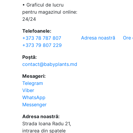
• Graficul de lucru
pentru magazinul online:
24/24
Telefoanele:
Adresa noastră
Ore 
+373 78 787 807
+373 79 807 229
Poștă:
contact@babyplants.md
Mesageri:
Telegram
Viber
WhatsApp
Messenger
Adresa noastră:
Strada Ioana Radu 21,
intrarea din spatele