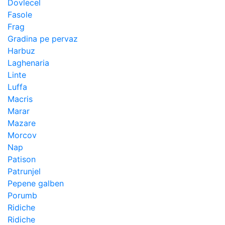
Dovlecel
Fasole
Frag
Gradina pe pervaz
Harbuz
Laghenaria
Linte
Luffa
Macris
Marar
Mazare
Morcov
Nap
Patison
Patrunjel
Pepene galben
Porumb
Ridiche
Ridiche