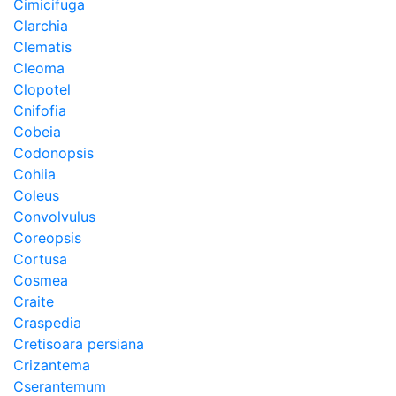
Cimicifuga
Clarchia
Clematis
Cleoma
Clopotel
Cnifofia
Cobeia
Codonopsis
Cohiia
Coleus
Convolvulus
Coreopsis
Cortusa
Cosmea
Craite
Craspedia
Cretisoara persiana
Crizantema
Cserantemum