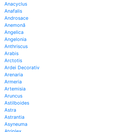
Anacyclus
Anafalis
Androsace
Anemonă
Angelica
Angelonia
Anthriscus
Arabis
Arctotis
Ardei Decorativ
Arenaria
Armeria
Artemisia
Aruncus
Astilboides
Astra
Astrantia
Asyneuma
Atriplex