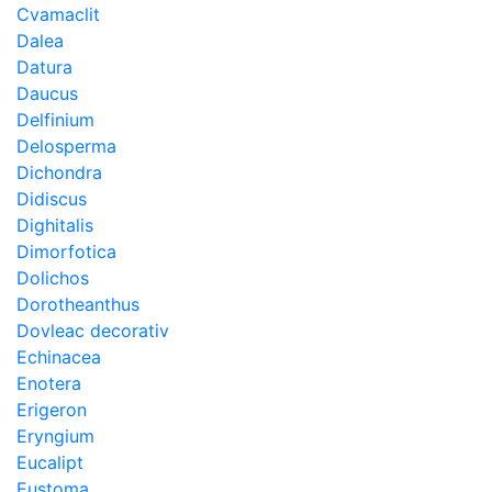
Cvamaclit
Dalea
Datura
Daucus
Delfinium
Delosperma
Dichondra
Didiscus
Dighitalis
Dimorfotica
Dolichos
Dorotheanthus
Dovleac decorativ
Echinacea
Enotera
Erigeron
Eryngium
Eucalipt
Eustoma