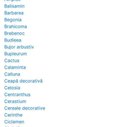
Balisamin
Barbarea
Begonia
Brahicoma
Brebenoc
Budleea
Bujor arbustiv
Bupleurum
Cactus
Calaminta
Calluna
Ceapă decorativă
Celosia
Centranthus
Cerastium
Cereale decorative
Cerinthe
Ciclamen