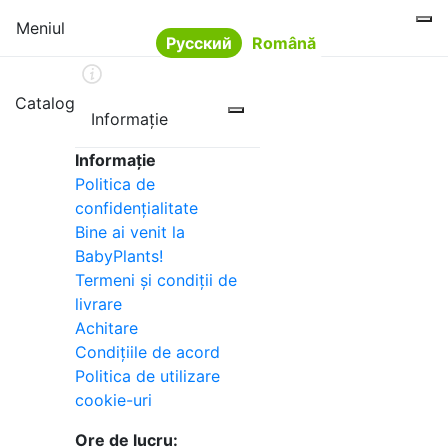
Meniul
Русский
Română
Limba
Catalog
Informație
Informație
Politica de
confidențialitate
Bine ai venit la
BabyPlants!
Termeni și condiții de
livrare
Achitare
Condițiile de acord
Politica de utilizare
cookie-uri
Ore de lucru: