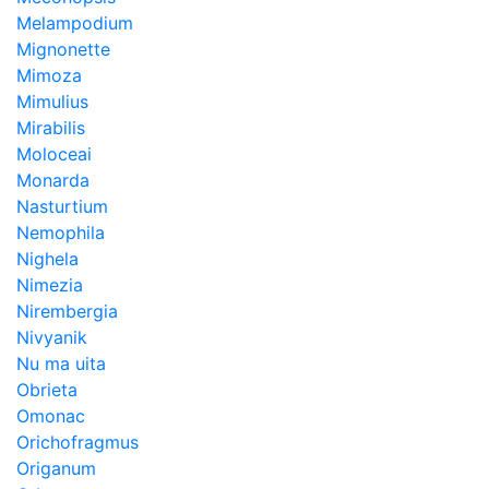
Melampodium
Mignonette
Mimoza
Mimulius
Mirabilis
Moloceai
Monarda
Nasturtium
Nemophila
Nighela
Nimezia
Nirembergia
Nivyanik
Nu ma uita
Obrieta
Omonac
Orichofragmus
Origanum