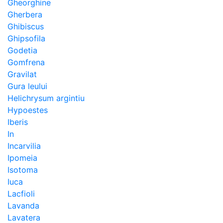
Gheorghine
Gherbera
Ghibiscus
Ghipsofila
Godetia
Gomfrena
Gravilat
Gura leului
Helichrysum argintiu
Hypoestes
Iberis
In
Incarvilia
Ipomeia
Isotoma
Iuca
Lacfioli
Lavanda
Lavatera