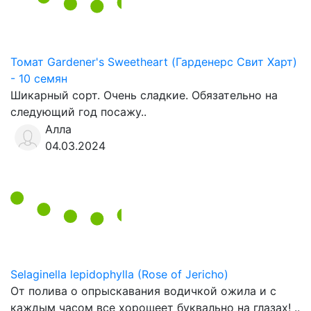
Томат Gardener's Sweetheart (Гарденерс Свит Харт)
- 10 семян
Шикарный сорт. Очень сладкие. Обязательно на
следующий год посажу..
Алла
04.03.2024
Selaginella lepidophylla (Rose of Jericho)
От полива о опрыскавания водичкой ожила и с
каждым часом все хорошеет буквально на глазах! ..