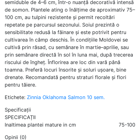
semiduble de 4–6 cm, într-o nuanță decorativă intensă
de somon. Plantele ating o înălțime de aproximativ 75–
100 cm, au tulpini rezistente și permit recoltări
repetate pe parcursul sezonului. Soiul prezintă o
sensibilitate redusă la făinare și este potrivit pentru
cultivarea în câmp deschis. În condițiile Moldovei se
cultivă prin răsad, cu semănare în martie–aprilie, sau
prin semănare directă în sol în luna mai, după trecerea
riscului de îngheț. Înflorirea are loc din vară până
toamna. Preferă locuri însorite și soluri ușoare, bine
drenate. Recomandată pentru straturi florale și flori
pentru tăiere.
Etichete:
Zinnia Oklahoma Salmon 10 sem.
Specificații
SPECIFICAȚII
Inaltimea plantei mature in cm
75-100
Opinii (0)