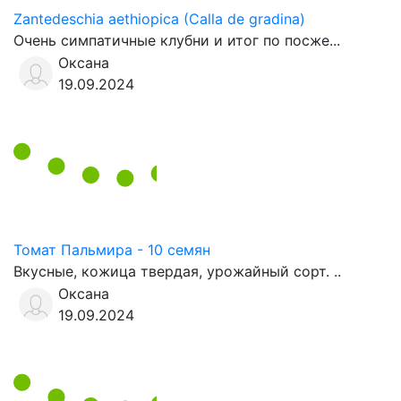
Zantedeschia aethiopica (Calla de gradina)
Очень симпатичные клубни и итог по посже...
Оксана
19.09.2024
Томат Пальмира - 10 семян
Вкусные, кожица твердая, урожайный сорт. ..
Оксана
19.09.2024