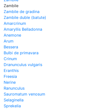
Zambile
Zambile de gradina
Zambile duble (batute)
Amarcrinum
Amaryllis Belladonna
Anemone
Arum
Bessera
Bulbi de primavara
Crinum
Dranunculus vulgaris
Eranthis
Freesiа
Nerine
Ranunculus
Sauromatum venosum
Selaginella
Sprekelia