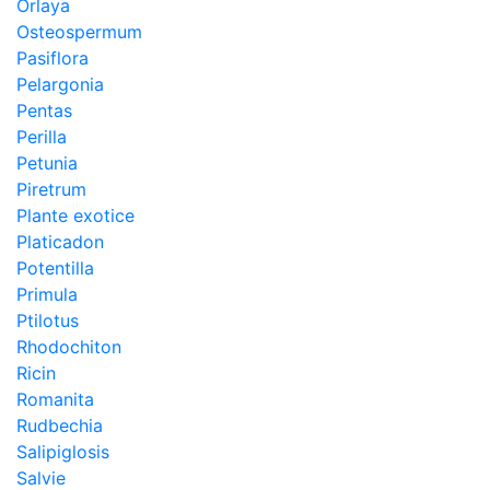
Orlaya
Osteospermum
Pasiflora
Pelargonia
Pentas
Perilla
Petunia
Piretrum
Plante exotice
Platicadon
Potentilla
Primula
Ptilotus
Rhodochiton
Ricin
Romanita
Rudbechia
Salipiglosis
Salvie