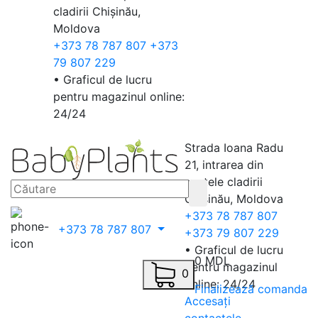
cladirii Chișinău,
Moldova
+373 78 787 807
+373
79 807 229
• Graficul de lucru
pentru magazinul online:
24/24
Strada Ioana Radu
21, intrarea din
spatele cladirii
Chișinău, Moldova
+373 78 787 807
+373 78 787 807
+373 79 807 229
• Graficul de lucru
0 MDL
pentru magazinul
0
online: 24/24
Finalizează comanda
Accesați