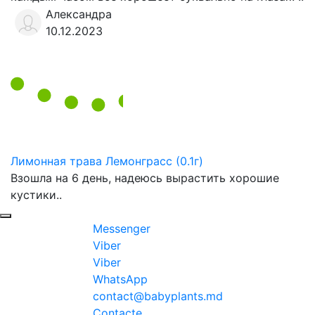
Александра
10.12.2023
Лимонная трава Лемонграсс (0.1г)
Взошла на 6 день, надеюсь вырастить хорошие
кустики..
Messenger
Viber
Viber
WhatsApp
contact@babyplants.md
Contacte