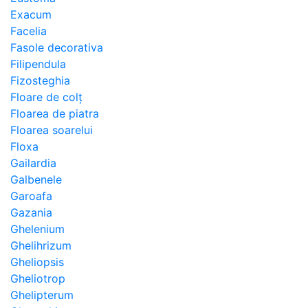
Exacum
Facelia
Fasole decorativa
Filipendula
Fizosteghia
Floare de colț
Floarea de piatra
Floarea soarelui
Floxa
Gailardia
Galbenele
Garoafa
Gazania
Ghelenium
Ghelihrizum
Gheliopsis
Gheliotrop
Ghelipterum