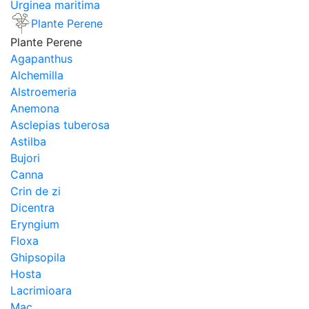
Urginea maritima
Plante Perene
Plante Perene
Agapanthus
Alchemilla
Alstroemeria
Anemona
Asclepias tuberosa
Astilba
Bujori
Canna
Crin de zi
Dicentra
Eryngium
Floxa
Ghipsopila
Hosta
Lacrimioara
Mac