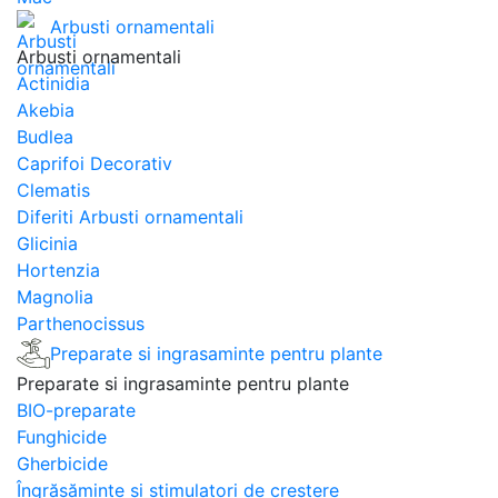
Arbusti ornamentali
Arbusti ornamentali
Actinidia
Akebia
Budlea
Caprifoi Decorativ
Clematis
Diferiti Arbusti ornamentali
Glicinia
Hortenzia
Magnolia
Parthenocissus
Preparate si ingrasaminte pentru plante
Preparate si ingrasaminte pentru plante
BIO-preparate
Funghicide
Gherbicide
Îngrășăminte și stimulatori de creștere