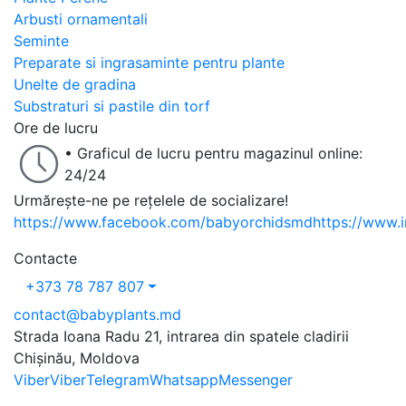
Arbusti ornamentali
Seminte
Preparate si ingrasaminte pentru plante
Unelte de gradina
Substraturi si pastile din torf
Ore de lucru
• Graficul de lucru pentru magazinul online:
24/24
Urmărește-ne pe rețelele de socializare!
https://www.facebook.com/babyorchidsmd
https://www.
Contacte
+373 78 787 807
contact@babyplants.md
Strada Ioana Radu 21, intrarea din spatele cladirii
Chișinău, Moldova
Viber
Viber
Telegram
Whatsapp
Messenger