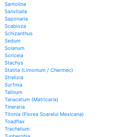
Santolina
Sanvitalia
Saponaria
Scabioza
Schizanthus
Sedum
Solanum
Soricela
Stachys
Statita (Limonium / Chermec)
Strelizia
Surfinia
Talinum
Tanacetum (Matricaria)
Tineraria
Titonia (Florea Soarelui Mexicana)
Toadflax
Trachelium
Tunberghia