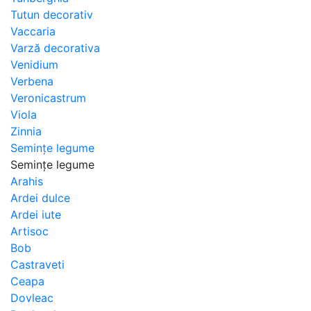
Tutun decorativ
Vaccaria
Varză decorativa
Venidium
Verbena
Veronicastrum
Viola
Zinnia
Semințe legume
Semințe legume
Arahis
Ardei dulce
Ardei iute
Artisoc
Bob
Castraveti
Ceapa
Dovleac