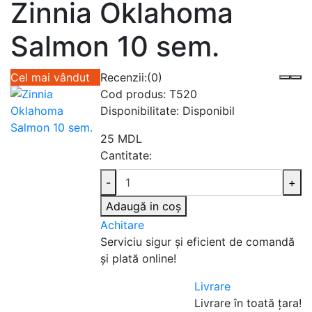
Zinnia Oklahoma
Salmon 10 sem.
Cel mai vândut
Recenzii:
(0)
Cod produs:
T520
Disponibilitate:
Disponibil
25 MDL
Cantitate:
-
+
Adaugă in coş
Achitare
Serviciu sigur şi eficient de comandă
şi plată online!
Livrare
Livrare în toată țara!