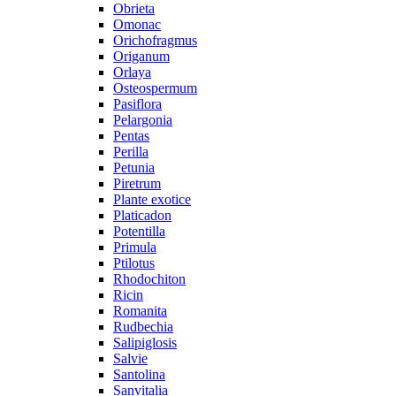
Obrieta
Omonac
Orichofragmus
Origanum
Orlaya
Osteospermum
Pasiflora
Pelargonia
Pentas
Perilla
Petunia
Piretrum
Plante exotice
Platicadon
Potentilla
Primula
Ptilotus
Rhodochiton
Ricin
Romanita
Rudbechia
Salipiglosis
Salvie
Santolina
Sanvitalia