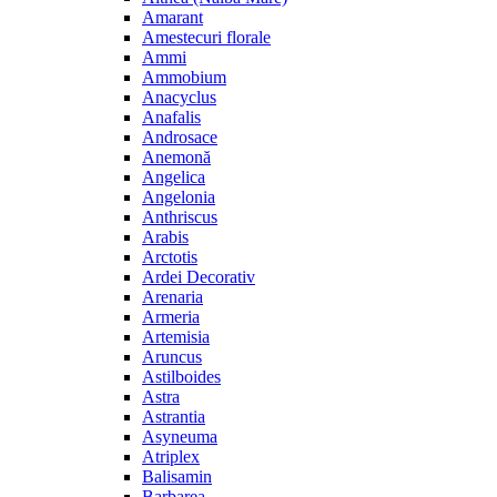
Amarant
Amestecuri florale
Ammi
Ammobium
Anacyclus
Anafalis
Androsace
Anemonă
Angelica
Angelonia
Anthriscus
Arabis
Arctotis
Ardei Decorativ
Arenaria
Armeria
Artemisia
Aruncus
Astilboides
Astra
Astrantia
Asyneuma
Atriplex
Balisamin
Barbarea