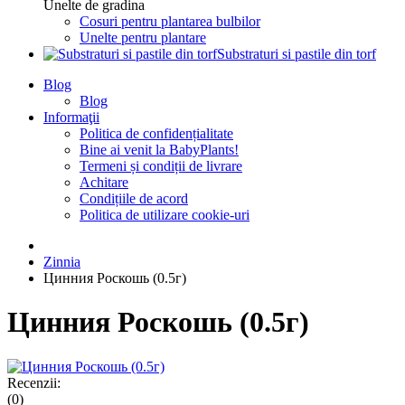
Unelte de gradina
Cosuri pentru plantarea bulbilor
Unelte pentru plantare
Substraturi si pastile din torf
Blog
Blog
Informaţii
Politica de confidențialitate
Bine ai venit la BabyPlants!
Termeni și condiții de livrare
Achitare
Condițiile de acord
Politica de utilizare cookie-uri
Zinnia
Цинния Роскошь (0.5г)
Цинния Роскошь (0.5г)
Recenzii:
(0)