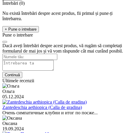
Întrebări
(0)
Nu există întrebări despre acest produs, fii primul și pune-ți
întrebarea.
+ Pune o intrebare
Pune o intrebare
Dacă aveți întrebări despre acest produs, vă rugăm să completați
formularul de mai jos și vă vom răspunde cât mai curând posibil.
Continuă
Ultimele recenzii
Ольга
05.12.2024
Zantedeschia aethiopica (Calla de gradina)
Очень симпатичные клубни и итог по посже...
Оксана
19.09.2024