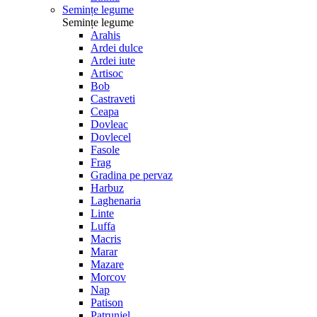
Semințe legume
Semințe legume
Arahis
Ardei dulce
Ardei iute
Artisoc
Bob
Castraveti
Ceapa
Dovleac
Dovlecel
Fasole
Frag
Gradina pe pervaz
Harbuz
Laghenaria
Linte
Luffa
Macris
Marar
Mazare
Morcov
Nap
Patison
Patrunjel