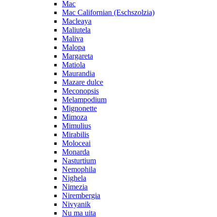
Mac
Mac Californian (Eschszolzia)
Macleaya
Maliutela
Maliva
Malopa
Margareta
Matiola
Maurandia
Mazare dulce
Meconopsis
Melampodium
Mignonette
Mimoza
Mimulius
Mirabilis
Moloceai
Monarda
Nasturtium
Nemophila
Nighela
Nimezia
Nirembergia
Nivyanik
Nu ma uita