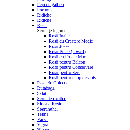
Pepene galben
Porumb
Ridiche
Ridiche
Rosii
Semințe legume
Rosii Inalte
Rosii cu Crestere Medie
Rosii Joase
Rosii Pitice (Dwarf)
Rosii cu Fructe Mari
Rosii pentru Balcon
Rosii pentru Conservare
Rosii pentru Sere
Rosii pentru cimp deschis
Rosii de Colectie
Rutabaga
Salat
Seminte exotice
Sfecala Rosie
Sparanghel
Telina
Varza
Vigna
Vinata