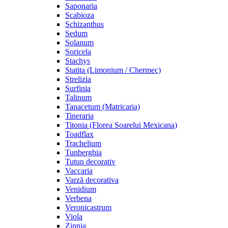
Saponaria
Scabioza
Schizanthus
Sedum
Solanum
Soricela
Stachys
Statita (Limonium / Chermec)
Strelizia
Surfinia
Talinum
Tanacetum (Matricaria)
Tineraria
Titonia (Florea Soarelui Mexicana)
Toadflax
Trachelium
Tunberghia
Tutun decorativ
Vaccaria
Varză decorativa
Venidium
Verbena
Veronicastrum
Viola
Zinnia