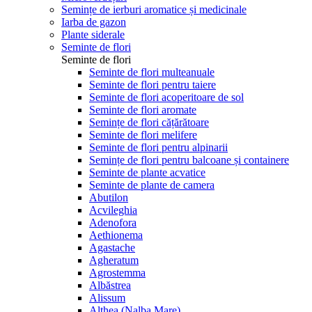
Semințe de ierburi aromatice și medicinale
Iarba de gazon
Plante siderale
Seminte de flori
Seminte de flori
Seminte de flori multeanuale
Seminte de flori pentru taiere
Seminte de flori acoperitoare de sol
Seminte de flori aromate
Semințe de flori cățărătoare
Seminte de flori melifere
Seminte de flori pentru alpinarii
Semințe de flori pentru balcoane și containere
Seminte de plante acvatice
Seminte de plante de camera
Abutilon
Acvileghia
Adenofora
Aethionema
Agastache
Agheratum
Agrostemma
Albăstrea
Alissum
Althea (Nalba Mare)