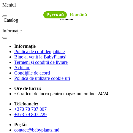
Meniul
Русский
Română
Limba
Catalog
Informație
Informație
Politica de confidențialitate
Bine ai venit la BabyPlants!
Termeni și condiții de livrare
Achitare
Condițiile de acord
Politica de utilizare cookie-uri
Ore de lucru:
• Graficul de lucru pentru magazinul online: 24/24
Telefoanele:
+373 78 787 807
+373 79 807 229
Poștă:
contact@babyplants.md