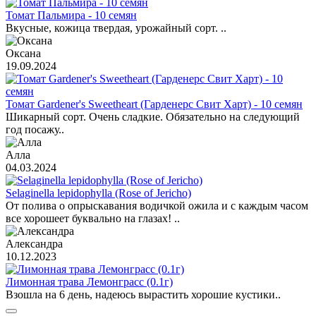
Томат Пальмира - 10 семян
Вкусные, кожица твердая, урожайный сорт. ..
Оксана
19.09.2024
Томат Gardener's Sweetheart (Гарденерс Свит Харт) - 10 семян
Шикарный сорт. Очень сладкие. Обязательно на следующий
год посажу..
Алла
04.03.2024
Selaginella lepidophylla (Rose of Jericho)
От полива о опрыскавания водичкой ожила и с каждым часом
все хорошеет буквально на глазах! ..
Александра
10.12.2023
Лимонная трава Лемонграсс (0.1г)
Взошла на 6 день, надеюсь вырастить хорошие кустики..