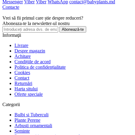
Messenger
Viber
Viber
WhatsApp
contact@babyplants.md
Contacte
Vrei să fii primul care știe despre reduceri?
Aboneaza-te la newsletter-ul nostru
Abonează-te
Informaţii
Livrare
Despre magazin
Achitare
Condițiile de acord
Politica de confidențialitate
Cookies
Contact
Returnări
Harta sitului
Oferte speciale
Categorii
Bulbi si Tuberculi
Plante Perene
Arbusti ornamentali
Seminte