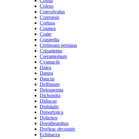
Cohiia
Coleus
Convolvulus
Coreopsis
Cortusa
Cosmea
Craite
Craspedia
Cretisoara persiana
Crizantema
Cserantemum
Cvamaclit
Dalea
Datura
Daucus
Delfinium
Delosperma
Dichondra
Didiscus
Dighitalis
Dimorfotica
Dolichos
Dorotheanthus
Dovleac decorativ
Echinacea