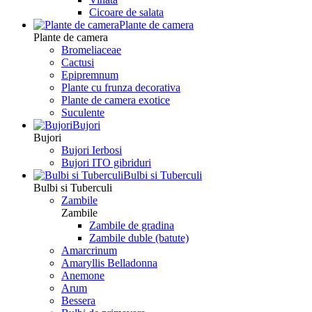
Сicoare de salata
Plante de camera
Plante de camera
Bromeliaceae
Cactusi
Epipremnum
Plante cu frunza decorativa
Plante de camera exotice
Suculente
Bujori
Bujori
Bujori Ierbosi
Bujori ITO gibriduri
Bulbi si Tuberculi
Bulbi si Tuberculi
Zambile
Zambile
Zambile de gradina
Zambile duble (batute)
Amarcrinum
Amaryllis Belladonna
Anemone
Arum
Bessera