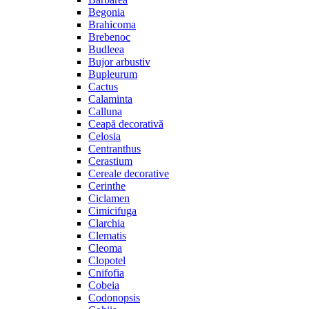
Begonia
Brahicoma
Brebenoc
Budleea
Bujor arbustiv
Bupleurum
Cactus
Calaminta
Calluna
Ceapă decorativă
Celosia
Centranthus
Cerastium
Cereale decorative
Cerinthe
Ciclamen
Cimicifuga
Clarchia
Clematis
Cleoma
Clopotel
Cnifofia
Cobeia
Codonopsis