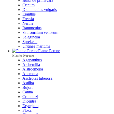
Bulbi de primavara
Crinum
Dranunculus vulgaris
Eranthis
Freesiа
Nerine
Ranunculus
Sauromatum venosum
Selaginella
Sprekelia
Urginea maritima
Plante Perene
Plante Perene
Agapanthus
Alchemilla
Alstroemeria
Anemona
Asclepias tuberosa
Astilba
Bujori
Canna
Crin de zi
Dicentra
Eryngium
Floxa