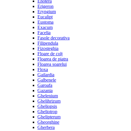
Enotera
Erigeron
Eryngium
Eucalipt
Eustoma
Exacum
Facelia
Fasole decorativa
Filipendula
Fizosteghia
Floare de colț
Floarea de piatra
Floarea soarelui
Floxa
Gailardia
Galbenele
Garoafa
Gazania
Ghelenium
Ghelihrizum
Gheliopsis
Gheliotrop
Ghelipterum
Gheorghine
Gherbera