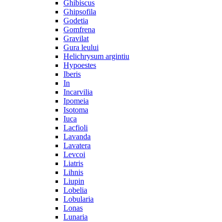
Ghibiscus
Ghipsofila
Godetia
Gomfrena
Gravilat
Gura leului
Helichrysum argintiu
Hypoestes
Iberis
In
Incarvilia
Ipomeia
Isotoma
Iuca
Lacfioli
Lavanda
Lavatera
Levcoi
Liatris
Lihnis
Liupin
Lobelia
Lobularia
Lonas
Lunaria