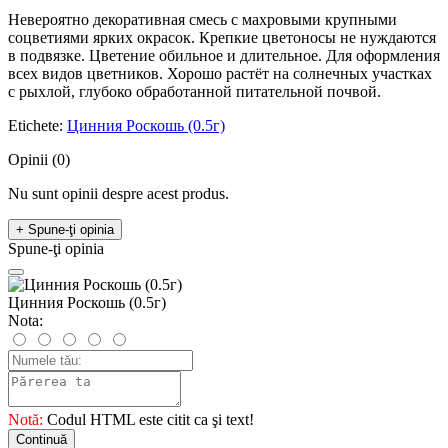
Невероятно декоративная смесь с махровыми крупными
соцветиями ярких окрасок. Крепкие цветоносы не нуждаются
в подвязке. Цветение обильное и длительное. Для оформления
всех видов цветников. Хорошо растёт на солнечных участках
с рыхлой, глубоко обработанной питательной почвой.
Etichete:
Цинния Роскошь (0.5г)
Opinii (0)
Nu sunt opinii despre acest produs.
+ Spune-ţi opinia
Spune-ţi opinia
Цинния Роскошь (0.5г)
Nota:
Notă:
Codul HTML este citit ca şi text!
Continuă