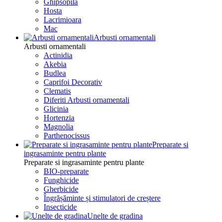
Ghipsopila
Hosta
Lacrimioara
Mac
Arbusti ornamentali
Arbusti ornamentali
Actinidia
Akebia
Budlea
Caprifoi Decorativ
Clematis
Diferiti Arbusti ornamentali
Glicinia
Hortenzia
Magnolia
Parthenocissus
Preparate si
ingrasaminte pentru plante
Preparate si ingrasaminte pentru plante
BIO-preparate
Funghicide
Gherbicide
Îngrășăminte și stimulatori de creștere
Insecticide
Unelte de gradina