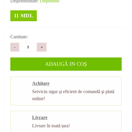
Disponibilitate:
Disponibil
11 MDL
Cantitate:
-
+
ADAUGĂ IN COŞ
Achitare
Serviciu sigur şi eficient de comandă şi plată
online!
Livrare
Livrare în toată țara!