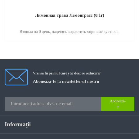
Лимонная трава Лемонграсс (0.1г)
Взошла на 6 день, надеюсь вырастить хорошие кустики..
Vrei să fii primul care știe despre reduceri?
Aboneaza-te la newsletter-ul nostru
Abonează-
te
Informaţii