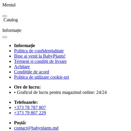
Meniul
Catalog
Informație
Informație
Politica de confidențialitate
Bine ai venit la BabyPlants!
Termeni și condiții de livrare
Achitare
Condițiile de acord
Politica de utilizare cookie-uri
Ore de lucru:
• Graficul de lucru pentru magazinul online: 24/24
Telefoanele:
+373 78 787 807
+373 79 807 229
Poștă:
contact@babyplants.md