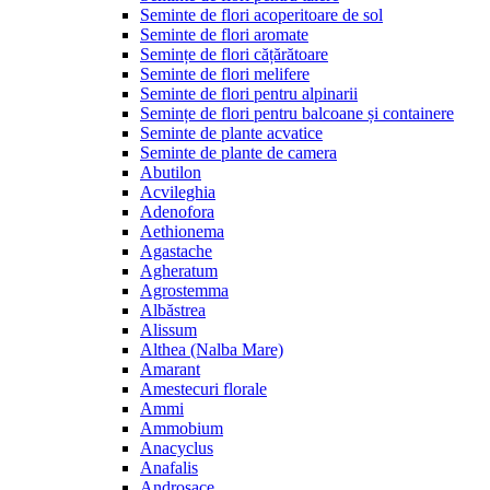
Seminte de flori acoperitoare de sol
Seminte de flori aromate
Semințe de flori cățărătoare
Seminte de flori melifere
Seminte de flori pentru alpinarii
Semințe de flori pentru balcoane și containere
Seminte de plante acvatice
Seminte de plante de camera
Abutilon
Acvileghia
Adenofora
Aethionema
Agastache
Agheratum
Agrostemma
Albăstrea
Alissum
Althea (Nalba Mare)
Amarant
Amestecuri florale
Ammi
Ammobium
Anacyclus
Anafalis
Androsace