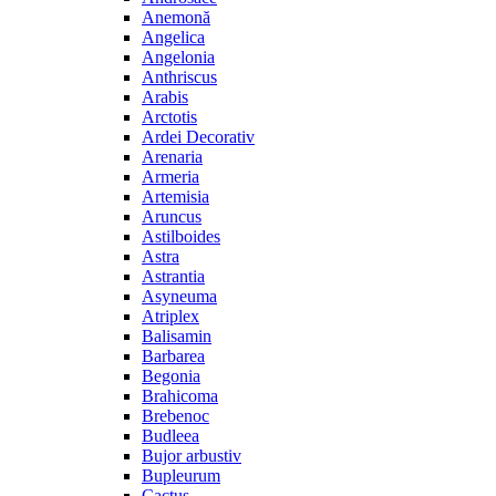
Anemonă
Angelica
Angelonia
Anthriscus
Arabis
Arctotis
Ardei Decorativ
Arenaria
Armeria
Artemisia
Aruncus
Astilboides
Astra
Astrantia
Asyneuma
Atriplex
Balisamin
Barbarea
Begonia
Brahicoma
Brebenoc
Budleea
Bujor arbustiv
Bupleurum
Cactus