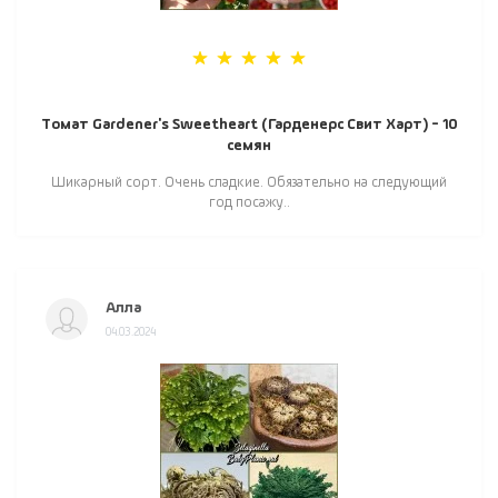
Томат Gardener's Sweetheart (Гарденерс Свит Харт) - 10
семян
Шикарный сорт. Очень сладкие. Обязательно на следующий
год посажу..
Алла
04.03.2024