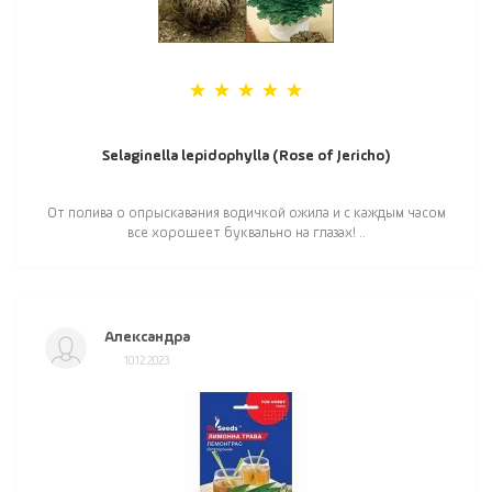
Selaginella lepidophylla (Rose of Jericho)
От полива о опрыскавания водичкой ожила и с каждым часом
все хорошеет буквально на глазах! ..
Александра
10.12.2023