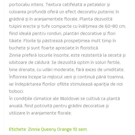
portocaliu intens. Textura catifelată a petalelor și
culoarea profundă oferă un efect decorativ puternic în
grădină și în aranjamentele florale. Planta dezvoltă
tulpini erecte și tufe compacte cu înălțimea de 60–80 cm,
fiind ideală pentru ronduri, plantări decorative și flori
tăiate. Florile își păstrează prospețimea mult timp în
buchete și sunt foarte apreciate în floristică.
Zinnia preferă locurile însorite, este rezistentă la secetă și
iubitoare de căldură. Se dezvoltă optim în soluri fertile,
bine drenate, cu udări moderate, fără exces de umiditate.
Înflorirea începe la mijlocul verii și continuă până toamna,
iar îndepărtarea florilor ofilite stimulează apariția de noi
boboci.
În condițiile climatice ale Moldovei se cultivă ca plantă
anuală, fiind potrivită pentru grădini decorative și
utilizare în aranjamente florale.
Etichete:
Zinnia Queeny Orange 10 sem.