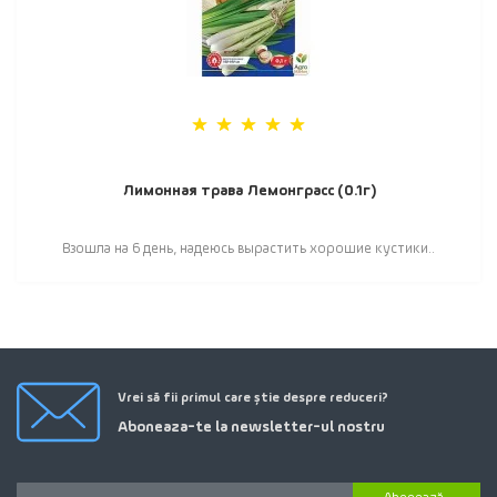
Лимонная трава Лемонграсс (0.1г)
Взошла на 6 день, надеюсь вырастить хорошие кустики..
Vrei să fii primul care știe despre reduceri?
Aboneaza-te la newsletter-ul nostru