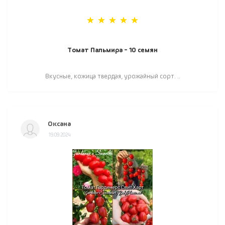
Томат Пальмира - 10 семян
Вкусные, кожица твердая, урожайный сорт. ..
Оксана
19.09.2024