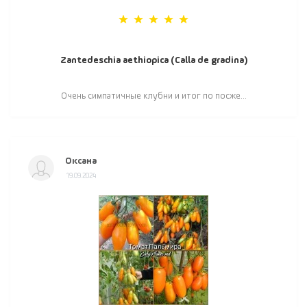
Zantedeschia aethiopica (Calla de gradina)
Очень симпатичные клубни и итог по посже...
Оксана
19.09.2024