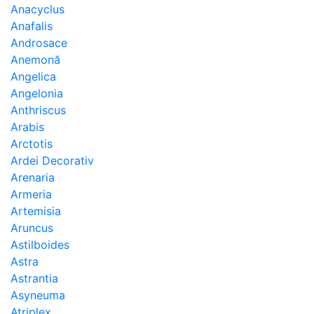
Anacyclus
Anafalis
Androsace
Anemonă
Angelica
Angelonia
Anthriscus
Arabis
Arctotis
Ardei Decorativ
Arenaria
Armeria
Artemisia
Aruncus
Astilboides
Astra
Astrantia
Asyneuma
Atriplex