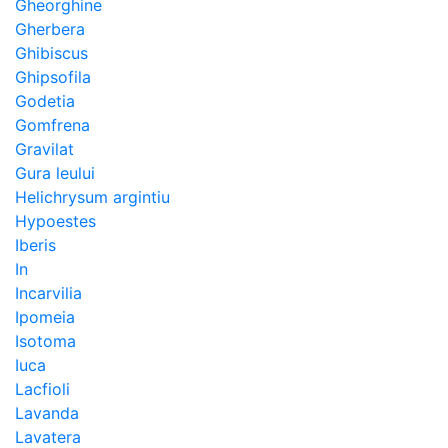
Gheorghine
Gherbera
Ghibiscus
Ghipsofila
Godetia
Gomfrena
Gravilat
Gura leului
Helichrysum argintiu
Hypoestes
Iberis
In
Incarvilia
Ipomeia
Isotoma
Iuca
Lacfioli
Lavanda
Lavatera