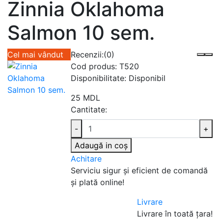
Zinnia Oklahoma
Salmon 10 sem.
Cel mai vândut
Recenzii:
(0)
Cod produs:
T520
Disponibilitate:
Disponibil
25 MDL
Cantitate:
-
+
Adaugă in coş
Achitare
Serviciu sigur şi eficient de comandă
şi plată online!
Livrare
Livrare în toată țara!