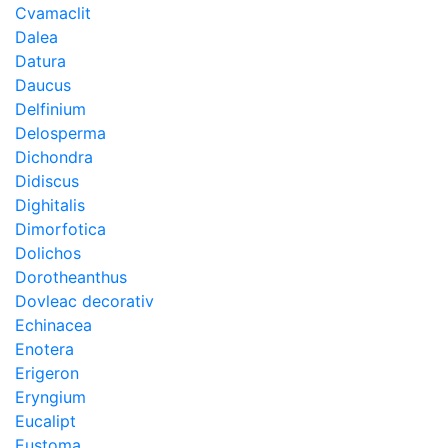
Cvamaclit
Dalea
Datura
Daucus
Delfinium
Delosperma
Dichondra
Didiscus
Dighitalis
Dimorfotica
Dolichos
Dorotheanthus
Dovleac decorativ
Echinacea
Enotera
Erigeron
Eryngium
Eucalipt
Eustoma