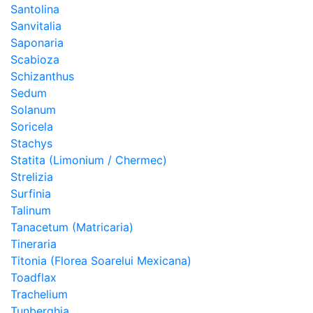
Santolina
Sanvitalia
Saponaria
Scabioza
Schizanthus
Sedum
Solanum
Soricela
Stachys
Statita (Limonium / Chermec)
Strelizia
Surfinia
Talinum
Tanacetum (Matricaria)
Tineraria
Titonia (Florea Soarelui Mexicana)
Toadflax
Trachelium
Tunberghia