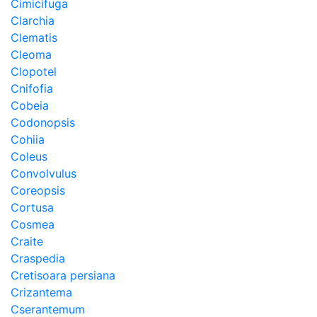
Cimicifuga
Clarchia
Clematis
Cleoma
Clopotel
Cnifofia
Cobeia
Codonopsis
Cohiia
Coleus
Convolvulus
Coreopsis
Cortusa
Cosmea
Craite
Craspedia
Cretisoara persiana
Crizantema
Cserantemum