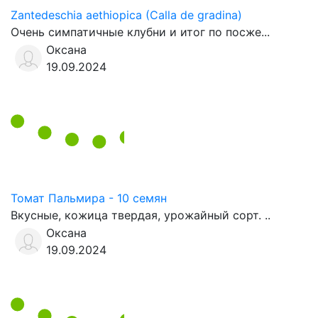
Zantedeschia aethiopica (Calla de gradina)
Очень симпатичные клубни и итог по посже...
Оксана
19.09.2024
Томат Пальмира - 10 семян
Вкусные, кожица твердая, урожайный сорт. ..
Оксана
19.09.2024