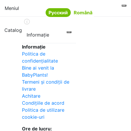
Meniul
Русский
Română
Limba
Catalog
Informație
Informație
Politica de
confidențialitate
Bine ai venit la
BabyPlants!
Termeni și condiții de
livrare
Achitare
Condițiile de acord
Politica de utilizare
cookie-uri
Ore de lucru: