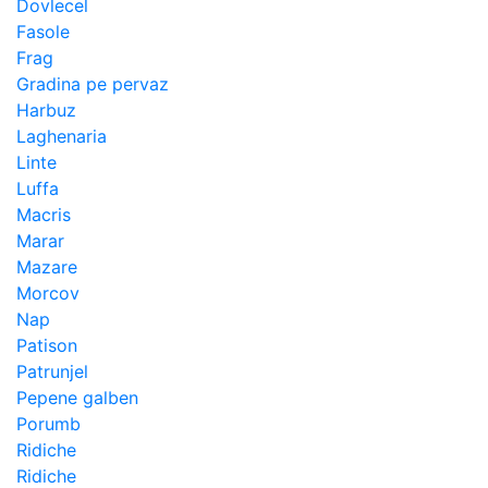
Dovlecel
Fasole
Frag
Gradina pe pervaz
Harbuz
Laghenaria
Linte
Luffa
Macris
Marar
Mazare
Morcov
Nap
Patison
Patrunjel
Pepene galben
Porumb
Ridiche
Ridiche