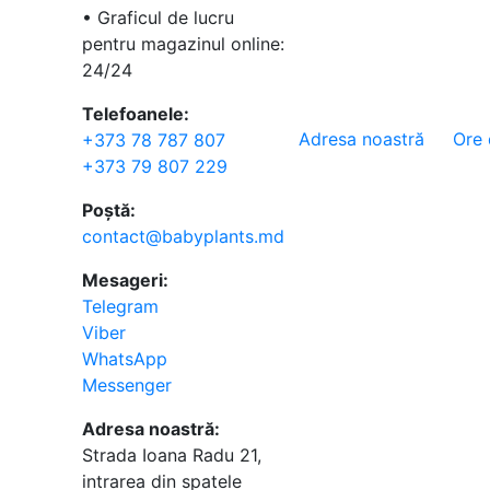
• Graficul de lucru
pentru magazinul online:
24/24
Telefoanele:
Adresa noastră
Ore 
+373 78 787 807
+373 79 807 229
Poștă:
contact@babyplants.md
Mesageri:
Telegram
Viber
WhatsApp
Messenger
Adresa noastră:
Strada Ioana Radu 21,
intrarea din spatele