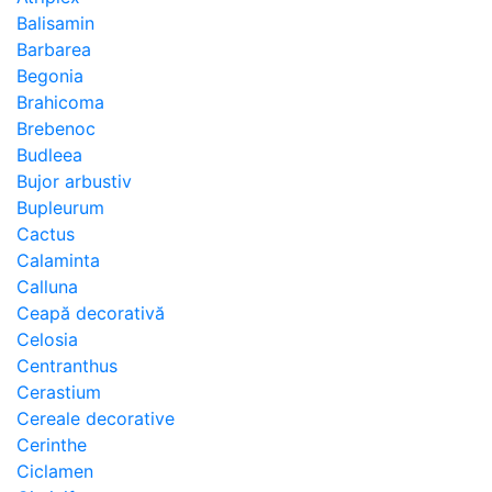
Balisamin
Barbarea
Begonia
Brahicoma
Brebenoc
Budleea
Bujor arbustiv
Bupleurum
Cactus
Calaminta
Calluna
Ceapă decorativă
Celosia
Centranthus
Cerastium
Cereale decorative
Cerinthe
Ciclamen