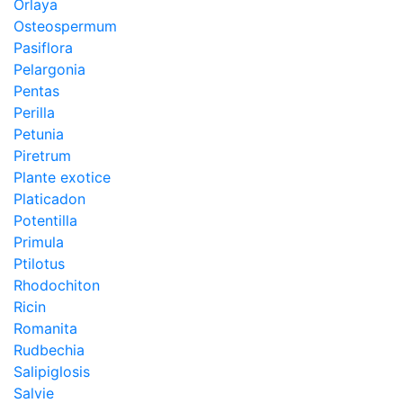
Orlaya
Osteospermum
Pasiflora
Pelargonia
Pentas
Perilla
Petunia
Piretrum
Plante exotice
Platicadon
Potentilla
Primula
Ptilotus
Rhodochiton
Ricin
Romanita
Rudbechia
Salipiglosis
Salvie