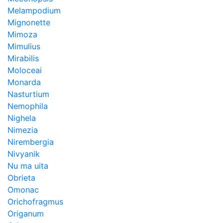
Melampodium
Mignonette
Mimoza
Mimulius
Mirabilis
Moloceai
Monarda
Nasturtium
Nemophila
Nighela
Nimezia
Nirembergia
Nivyanik
Nu ma uita
Obrieta
Omonac
Orichofragmus
Origanum