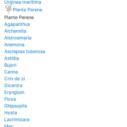
Urginea maritima
Plante Perene
Plante Perene
Agapanthus
Alchemilla
Alstroemeria
Anemona
Asclepias tuberosa
Astilba
Bujori
Canna
Crin de zi
Dicentra
Eryngium
Floxa
Ghipsopila
Hosta
Lacrimioara
Mac