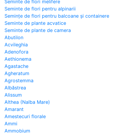
Seminte de flori melifere
Seminte de flori pentru alpinarii
Semințe de flori pentru balcoane și containere
Seminte de plante acvatice
Seminte de plante de camera
Abutilon
Acvileghia
Adenofora
Aethionema
Agastache
Agheratum
Agrostemma
Albăstrea
Alissum
Althea (Nalba Mare)
Amarant
Amestecuri florale
Ammi
Ammobium