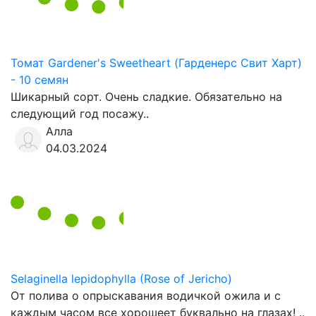
Томат Gardener's Sweetheart (Гарденерс Свит Харт)
- 10 семян
Шикарный сорт. Очень сладкие. Обязательно на
следующий год посажу..
Алла
04.03.2024
Selaginella lepidophylla (Rose of Jericho)
От полива о опрыскавания водичкой ожила и с
каждым часом все хорошеет буквально на глазах! ..