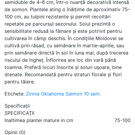
semiduble de 4–6 cm, într-o nuanță decorativă intensă
de somon. Plantele ating o înălțime de aproximativ 75–
100 cm, au tulpini rezistente și permit recoltări
repetate pe parcursul sezonului. Soiul prezintă o
sensibilitate redusă la făinare și este potrivit pentru
cultivarea în câmp deschis. În condițiile Moldovei se
cultivă prin răsad, cu semănare în martie–aprilie, sau
prin semănare directă în sol în luna mai, după trecerea
riscului de îngheț. Înflorirea are loc din vară până
toamna. Preferă locuri însorite și soluri ușoare, bine
drenate. Recomandată pentru straturi florale și flori
pentru tăiere.
Etichete:
Zinnia Oklahoma Salmon 10 sem.
Specificații
SPECIFICAȚII
Inaltimea plantei mature in cm
75-100
Opinii (0)