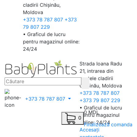
cladirii Chișinău,
Moldova
+373 78 787 807
+373
79 807 229
• Graficul de lucru
pentru magazinul online:
24/24
Strada Ioana Radu
21, intrarea din
spatele cladirii
Chișinău, Moldova
+373 78 787 807
+373 78 787 807
+373 79 807 229
• Graficul de lucru
0 MDL
pentru magazinul
0
online: 24/24
Finalizează comanda
Accesați