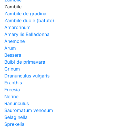
Zambile
Zambile de gradina
Zambile duble (batute)
Amarcrinum
Amaryllis Belladonna
Anemone
Arum
Bessera
Bulbi de primavara
Crinum
Dranunculus vulgaris
Eranthis
Freesiа
Nerine
Ranunculus
Sauromatum venosum
Selaginella
Sprekelia