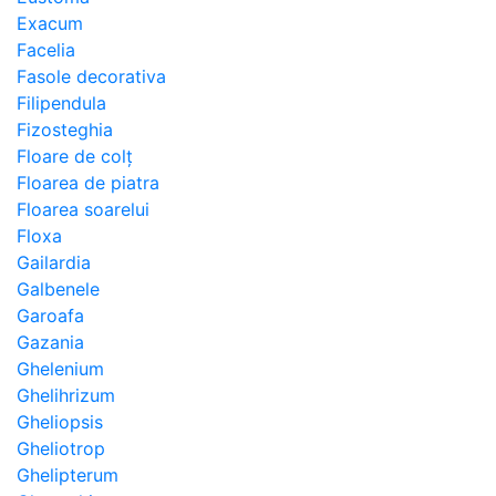
Exacum
Facelia
Fasole decorativa
Filipendula
Fizosteghia
Floare de colț
Floarea de piatra
Floarea soarelui
Floxa
Gailardia
Galbenele
Garoafa
Gazania
Ghelenium
Ghelihrizum
Gheliopsis
Gheliotrop
Ghelipterum