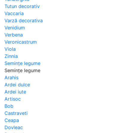
Tutun decorativ
Vaccaria
Varză decorativa
Venidium
Verbena
Veronicastrum
Viola
Zinnia
Semințe legume
Semințe legume
Arahis
Ardei dulce
Ardei iute
Artisoc
Bob
Castraveti
Ceapa
Dovleac