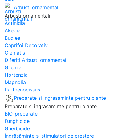
Arbusti ornamentali
Arbusti ornamentali
Actinidia
Akebia
Budlea
Caprifoi Decorativ
Clematis
Diferiti Arbusti ornamentali
Glicinia
Hortenzia
Magnolia
Parthenocissus
Preparate si ingrasaminte pentru plante
Preparate si ingrasaminte pentru plante
BIO-preparate
Funghicide
Gherbicide
Îngrășăminte și stimulatori de creștere