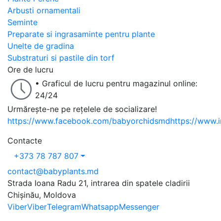
Arbusti ornamentali
Seminte
Preparate si ingrasaminte pentru plante
Unelte de gradina
Substraturi si pastile din torf
Ore de lucru
• Graficul de lucru pentru magazinul online:
24/24
Urmărește-ne pe rețelele de socializare!
https://www.facebook.com/babyorchidsmd
https://www.
Contacte
+373 78 787 807
contact@babyplants.md
Strada Ioana Radu 21, intrarea din spatele cladirii
Chișinău, Moldova
Viber
Viber
Telegram
Whatsapp
Messenger