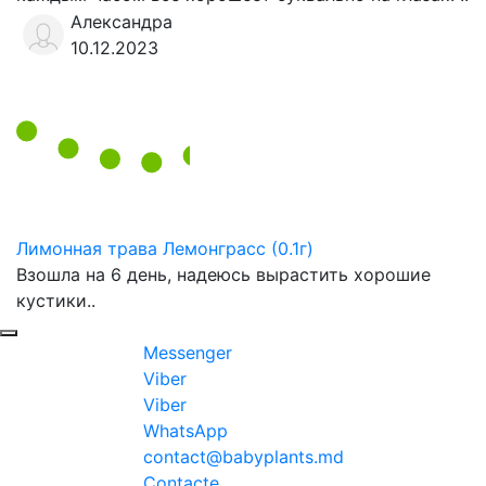
Александра
10.12.2023
Лимонная трава Лемонграсс (0.1г)
Взошла на 6 день, надеюсь вырастить хорошие
кустики..
Messenger
Viber
Viber
WhatsApp
contact@babyplants.md
Contacte