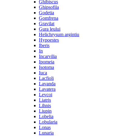
Ghibiscus
Ghipsofila
Godetia
Gomfrena
Gravilat
Gura leului
Helichrysum argintiu
Hypoestes
Iberis
In
Incarvilia
Ipomeia
Isotoma
Iuca
Lacfioli
Lavanda
Lavatera
Levcoi
Liatris
Lihnis
Liupin
Lobelia
Lobularia
Lonas
Lunaria