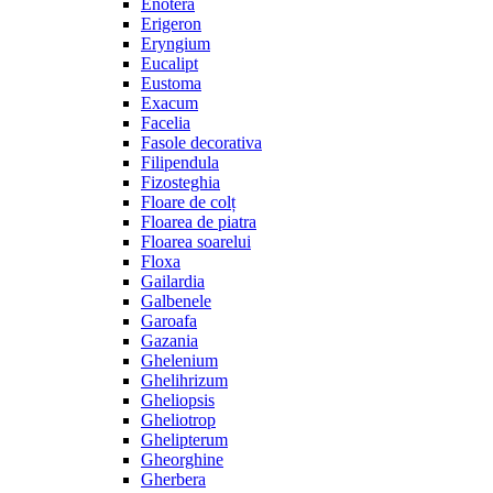
Enotera
Erigeron
Eryngium
Eucalipt
Eustoma
Exacum
Facelia
Fasole decorativa
Filipendula
Fizosteghia
Floare de colț
Floarea de piatra
Floarea soarelui
Floxa
Gailardia
Galbenele
Garoafa
Gazania
Ghelenium
Ghelihrizum
Gheliopsis
Gheliotrop
Ghelipterum
Gheorghine
Gherbera