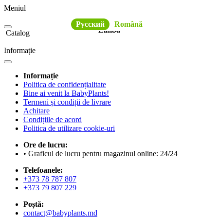
Meniul
Русский
Română
Limba
Catalog
Informație
Informație
Politica de confidențialitate
Bine ai venit la BabyPlants!
Termeni și condiții de livrare
Achitare
Condițiile de acord
Politica de utilizare cookie-uri
Ore de lucru:
• Graficul de lucru pentru magazinul online: 24/24
Telefoanele:
+373 78 787 807
+373 79 807 229
Poștă:
contact@babyplants.md