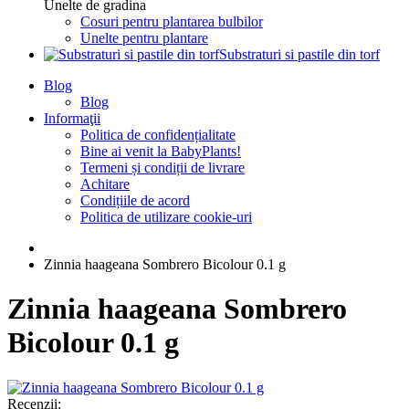
Unelte de gradina
Cosuri pentru plantarea bulbilor
Unelte pentru plantare
Substraturi si pastile din torf
Blog
Blog
Informaţii
Politica de confidențialitate
Bine ai venit la BabyPlants!
Termeni și condiții de livrare
Achitare
Condițiile de acord
Politica de utilizare cookie-uri
Zinnia haageana Sombrero Bicolour 0.1 g
Zinnia haageana Sombrero
Bicolour 0.1 g
Recenzii: