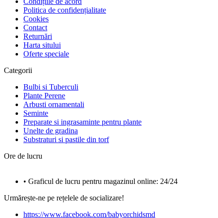
Condițiile de acord
Politica de confidențialitate
Cookies
Contact
Returnări
Harta sitului
Oferte speciale
Categorii
Bulbi si Tuberculi
Plante Perene
Arbusti ornamentali
Seminte
Preparate si ingrasaminte pentru plante
Unelte de gradina
Substraturi si pastile din torf
Ore de lucru
• Graficul de lucru pentru magazinul online: 24/24
Urmărește-ne pe rețelele de socializare!
https://www.facebook.com/babyorchidsmd