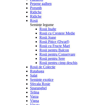
Pepene galben
Porumb
Ridiche
Ridiche
Rosii
Semințe legume
Rosii Inalte
Rosii cu Crestere Medie
Rosii Joase
Rosii Pitice (Dwarf)
Rosii cu Fructe Mari
Rosii pentru Balcon
Rosii pentru Conservare
Rosii pentru Sere
Rosii pentru cimp deschis
Rosii de Colectie
Rutabaga
Salat
Seminte exotice
Sfecala Rosie
Sparanghel
Telina
Varza
Vigna
Vinata