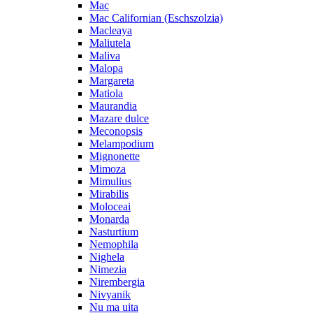
Mac
Mac Californian (Eschszolzia)
Macleaya
Maliutela
Maliva
Malopa
Margareta
Matiola
Maurandia
Mazare dulce
Meconopsis
Melampodium
Mignonette
Mimoza
Mimulius
Mirabilis
Moloceai
Monarda
Nasturtium
Nemophila
Nighela
Nimezia
Nirembergia
Nivyanik
Nu ma uita