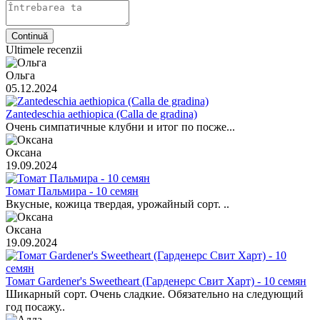
Continuă
Ultimele recenzii
Ольга
05.12.2024
Zantedeschia aethiopica (Calla de gradina)
Очень симпатичные клубни и итог по посже...
Оксана
19.09.2024
Томат Пальмира - 10 семян
Вкусные, кожица твердая, урожайный сорт. ..
Оксана
19.09.2024
Томат Gardener's Sweetheart (Гарденерс Свит Харт) - 10 семян
Шикарный сорт. Очень сладкие. Обязательно на следующий
год посажу..