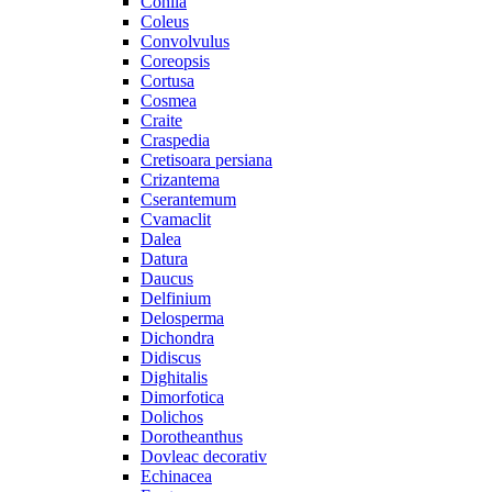
Cohiia
Coleus
Convolvulus
Coreopsis
Cortusa
Cosmea
Craite
Craspedia
Cretisoara persiana
Crizantema
Cserantemum
Cvamaclit
Dalea
Datura
Daucus
Delfinium
Delosperma
Dichondra
Didiscus
Dighitalis
Dimorfotica
Dolichos
Dorotheanthus
Dovleac decorativ
Echinacea