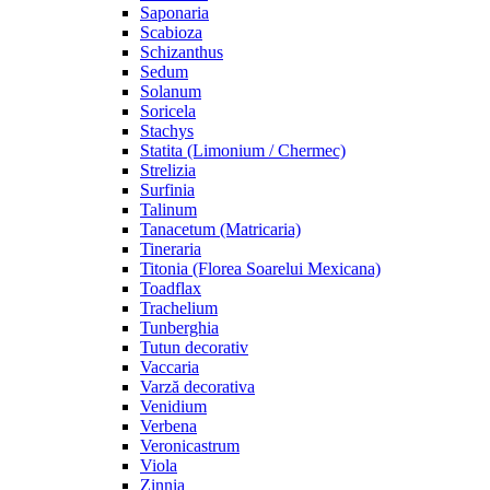
Saponaria
Scabioza
Schizanthus
Sedum
Solanum
Soricela
Stachys
Statita (Limonium / Chermec)
Strelizia
Surfinia
Talinum
Tanacetum (Matricaria)
Tineraria
Titonia (Florea Soarelui Mexicana)
Toadflax
Trachelium
Tunberghia
Tutun decorativ
Vaccaria
Varză decorativa
Venidium
Verbena
Veronicastrum
Viola
Zinnia