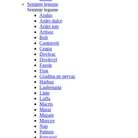
Semințe legume
Semințe legume
Arahis
Ardei dulce
Ardei iute
Artisoc
Bob
Castraveti
Ceapa
Dovleac
Dovlecel
Fasole
Frag
Gradina pe pervaz
Harbuz
Laghenaria
Linte
Luffa
Macris
Marar
Mazare
Morcov
Nap
Patison
Patrunjel