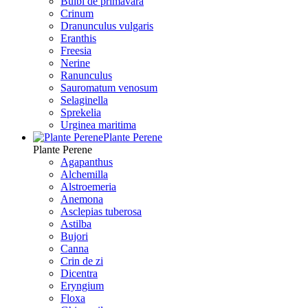
Bulbi de primavara
Crinum
Dranunculus vulgaris
Eranthis
Freesiа
Nerine
Ranunculus
Sauromatum venosum
Selaginella
Sprekelia
Urginea maritima
Plante Perene
Plante Perene
Agapanthus
Alchemilla
Alstroemeria
Anemona
Asclepias tuberosa
Astilba
Bujori
Canna
Crin de zi
Dicentra
Eryngium
Floxa