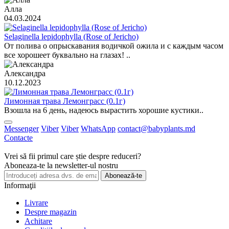
Алла
04.03.2024
Selaginella lepidophylla (Rose of Jericho)
От полива о опрыскавания водичкой ожила и с каждым часом
все хорошеет буквально на глазах! ..
Александра
10.12.2023
Лимонная трава Лемонграсс (0.1г)
Взошла на 6 день, надеюсь вырастить хорошие кустики..
Messenger
Viber
Viber
WhatsApp
contact@babyplants.md
Contacte
Vrei să fii primul care știe despre reduceri?
Aboneaza-te la newsletter-ul nostru
Abonează-te
Informaţii
Livrare
Despre magazin
Achitare