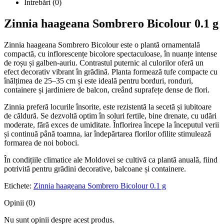
Întrebări
(0)
Zinnia haageana Sombrero Bicolour 0.1 g
Zinnia haageana Sombrero Bicolour este o plantă ornamentală
compactă, cu inflorescențe bicolore spectaculoase, în nuanțe intense
de roșu și galben-auriu. Contrastul puternic al culorilor oferă un
efect decorativ vibrant în grădină. Planta formează tufe compacte cu
înălțimea de 25–35 cm și este ideală pentru borduri, ronduri,
containere și jardiniere de balcon, creând suprafețe dense de flori.
Zinnia preferă locurile însorite, este rezistentă la secetă și iubitoare
de căldură. Se dezvoltă optim în soluri fertile, bine drenate, cu udări
moderate, fără exces de umiditate. Înflorirea începe la începutul verii
și continuă până toamna, iar îndepărtarea florilor ofilite stimulează
formarea de noi boboci.
În condițiile climatice ale Moldovei se cultivă ca plantă anuală, fiind
potrivită pentru grădini decorative, balcoane și containere.
Etichete:
Zinnia haageana Sombrero Bicolour 0.1 g
Opinii (0)
Nu sunt opinii despre acest produs.