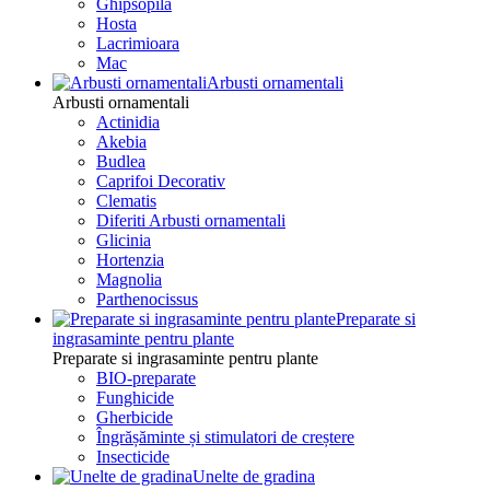
Ghipsopila
Hosta
Lacrimioara
Mac
Arbusti ornamentali
Arbusti ornamentali
Actinidia
Akebia
Budlea
Caprifoi Decorativ
Clematis
Diferiti Arbusti ornamentali
Glicinia
Hortenzia
Magnolia
Parthenocissus
Preparate si
ingrasaminte pentru plante
Preparate si ingrasaminte pentru plante
BIO-preparate
Funghicide
Gherbicide
Îngrășăminte și stimulatori de creștere
Insecticide
Unelte de gradina