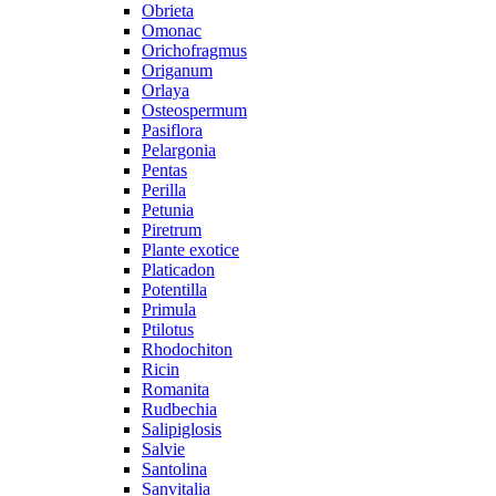
Obrieta
Omonac
Orichofragmus
Origanum
Orlaya
Osteospermum
Pasiflora
Pelargonia
Pentas
Perilla
Petunia
Piretrum
Plante exotice
Platicadon
Potentilla
Primula
Ptilotus
Rhodochiton
Ricin
Romanita
Rudbechia
Salipiglosis
Salvie
Santolina
Sanvitalia