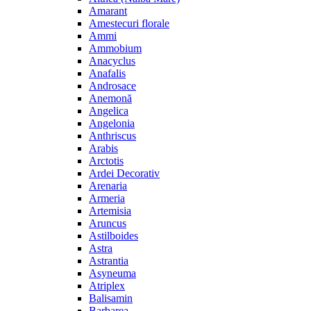
Amarant
Amestecuri florale
Ammi
Ammobium
Anacyclus
Anafalis
Androsace
Anemonă
Angelica
Angelonia
Anthriscus
Arabis
Arctotis
Ardei Decorativ
Arenaria
Armeria
Artemisia
Aruncus
Astilboides
Astra
Astrantia
Asyneuma
Atriplex
Balisamin
Barbarea