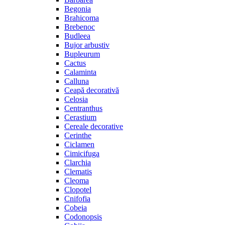
Begonia
Brahicoma
Brebenoc
Budleea
Bujor arbustiv
Bupleurum
Cactus
Calaminta
Calluna
Ceapă decorativă
Celosia
Centranthus
Cerastium
Cereale decorative
Cerinthe
Ciclamen
Cimicifuga
Clarchia
Clematis
Cleoma
Clopotel
Cnifofia
Cobeia
Codonopsis