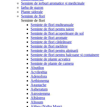
Semințe de ierburi aromatice și medicinale
Iarba de gazon
Plante siderale
Seminte de flori
Seminte de flori
Seminte de flori multeanuale
Seminte de flori pentru taiere
Seminte de flori acoperitoare de sol
Seminte de flori aromate
Semințe de flori cățărătoare
Seminte de flori melifere
Seminte de flori pentru alpinarii
Semințe de flori pentru balcoane și containere
Seminte de plante acvatice
Seminte de plante de camera
Abutilon
Acvileghia
Adenofora
Aethionema
Agastache
Agheratum
Agrostemma
Albăstrea
Alissum
Althea (Nalba Mare)