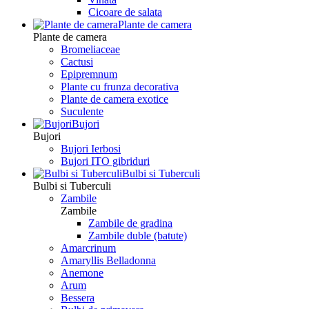
Сicoare de salata
Plante de camera
Plante de camera
Bromeliaceae
Cactusi
Epipremnum
Plante cu frunza decorativa
Plante de camera exotice
Suculente
Bujori
Bujori
Bujori Ierbosi
Bujori ITO gibriduri
Bulbi si Tuberculi
Bulbi si Tuberculi
Zambile
Zambile
Zambile de gradina
Zambile duble (batute)
Amarcrinum
Amaryllis Belladonna
Anemone
Arum
Bessera