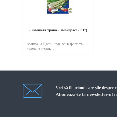
Лимонная трава Лемонграсс (0.1г)
Взошла на 6 день, надеюсь вырастить
хорошие кустики..
Vrei să fii primul care știe despre 
Aboneaza-te la newsletter-ul n