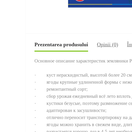
Prezentarea produsului
Opinii (0)
În
Основное описание характеристик земляники Р
· куст нераскидистый, высотой более 20 см
· ягоды крупные удлиненной формы с нежной
· ремонтантный сорт;
· сбор урожая ежедневный всё лето вплоть д
· кустики безусые, поэтому размножение се
· адаптирован к засушливости;
· отлично переносит транспортировку на да
· ягоды можно хранить в свежем виде, длит
· разрастается хорошо, раз в 4-5 лет необхо