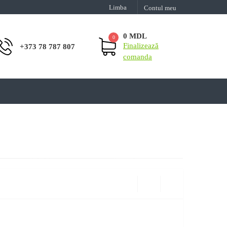
Limba
Contul meu
0 MDL
0
Finalizează
+373 78 787 807
comanda