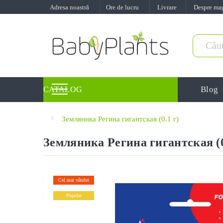
Adresa noastră
Ore de lucru
Livrare
Despre ma
Blog
CATALOG
Земляника Регина гигантская (0.1 г)
Земляника Регина гигантская (0
Cel mai vândut
Popular