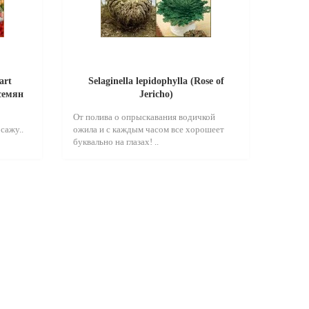
art
Selaginella lepidophylla (Rose of
 семян
Jericho)
От полива о опрыскавания водичкой
сажу..
ожила и с каждым часом все хорошеет
буквально на глазах! ..