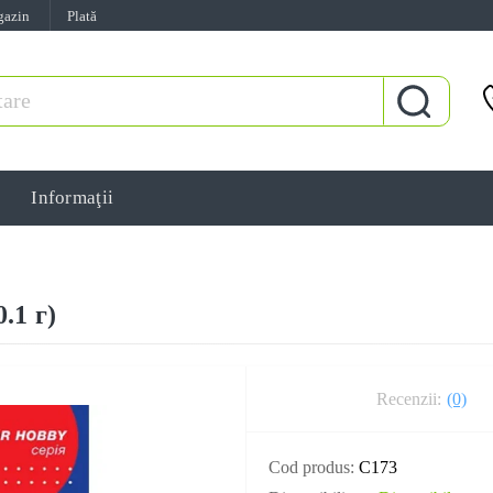
gazin
Plată
Informaţii
.1 г)
Recenzii:
(0)
Cod produs:
C173