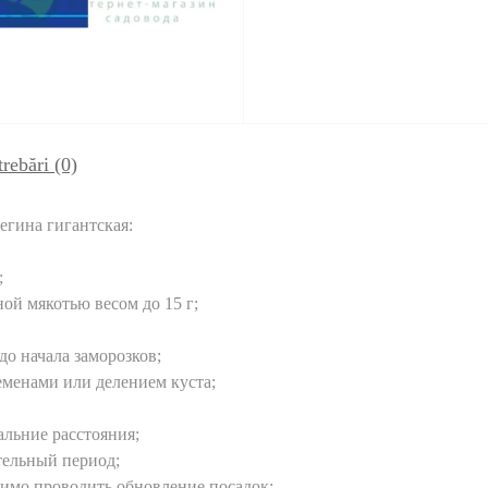
trebări
(0)
егина гигантская:
;
 мякотью весом до 15 г;
о начала заморозков;
менами или делением куста;
льние расстояния;
ельный период;
димо проводить обновление посадок;