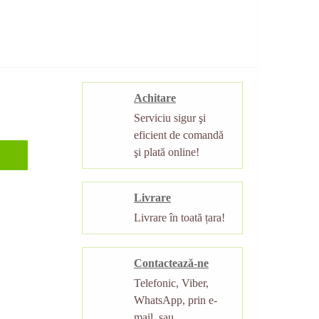
Achitare
Serviciu sigur şi
eficient de comandă
şi plată online!
Livrare
Livrare în toată țara!
Contactează-ne
Telefonic, Viber,
WhatsApp, prin e-
mail, sau