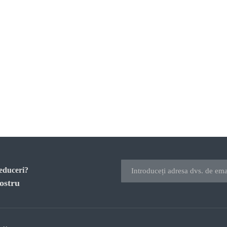
reduceri?
ostru