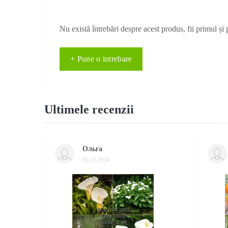
Nu există întrebări despre acest produs, fii primul și 
+ Pune o intrebare
Ultimele recenzii
Ольга
05.12.2024