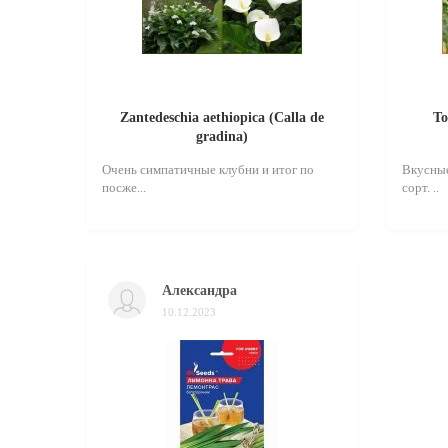
Zantedeschia aethiopica (Calla de
То
gradina)
Очень симпатичные клубни и итог по
Вкусные
посже...
сорт. ..
Александра
10.12.2023