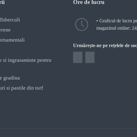
ii
Ore de lucru
 Tuberculi
• Graficul de lucru p
magazinul online: 24
erene
ornamentali
Urmărește-ne pe rețelele de soc
e si ingrasaminte pentru
e gradina
ri si pastile din torf