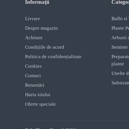
Informaţii
Categor
Livrare
Bulbi si
Despre magazin
Plante P
Achitare
Arbusti 
Condițiile de acord
Seminte
Politica de confidențialitate
Preparat
plante
Cookies
Unelte d
Contact
Substratu
Returnări
Harta sitului
Oferte speciale