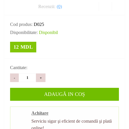
Recenzii:
(0)
Cod produs:
D025
Disponibilitate:
Disponibil
12 MDL
Cantitate:
-
+
ADAUGĂ IN COŞ
Achitare
Serviciu sigur şi eficient de comandă şi plată
online!