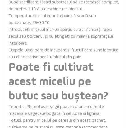
După sterilizare, lăsați substratul să se răcească complet,
de preferat fără a deschide recipientul.
Temperatura din interior trebuie să scadă sub
aproximativ 25–30 °C.
Introduceți miceliul într-un spațiu curat, închideți rapid
sacul sau borcanul și nu atingeți cu mâinile suprafețele
interioare.
Etapele ulterioare de incubare și fructificare sunt identice
cu cele descrise pentru blocul din paie.
Poate fi cultivat
acest miceliu pe
butuc sau buștean?
Teoretic, Pleurotus eryngii poate coloniza diferite
materiale vegetale bogate în celuloză și lignină.
Totuși, pentru miceliul pe cereale din acest pachet,
cultivarea pe bușteni nu este metoda recomandată