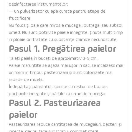
dezinfectarea instrumentelor;
— un pulverizator cu apă curată pentru etapa de
fructificare.
Nu folosiți paie care miros a mucegai, putregai sau subsol
umed. Nu sunt potrivite paiele înnegrite, ținute mult timp
în ploaie ori tratate cu substanțe chimice necunoscute.
Pasul 1. Pregătirea paielor
Tăiați paiele în bucăți de aproximativ 3–5 cm.
Paiele mărunțite se așază mai ușor în sac, se încălzesc mai
uniform în timpul pasteurizării și sunt colonizate mai
repede de miceliu.
Îndepărtați pământul, spicele cu resturi de boabe,
porțiunile înnegrite și părțile cu urme de mucegai.
Pasul 2. Pasteurizarea
paielor
Pasteurizarea reduce cantitatea de mucegaiuri, bacterii și
insecte, dar nu face substratul complet steril.