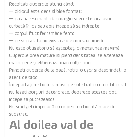
Recoltați ciupercile atunci când:
— piciorul este dens și bine format;
— pălăria s-a mărit, dar marginea ei este încă ușor
curbată în jos sau abia începe să se îndrepte;
— corpul fructifer rămâne ferm;
— pe suprafață nu există zone moi sau umede.
Nu este obligatoriu să așteptați dimensiunea maximă.
Ciupercile prea mature își pierd densitatea, se alterează
mai repede și eliberează mai mulți spori.
Prindeți ciuperca de la bază, rotiți-o ușor și desprindeți-o
atent de bloc.
Îndepărtați resturile rămase pe substrat cu un cuțit curat.
Nu lăsați porțiuni deteriorate, deoarece acestea pot
începe să putrezească.
Nu smulgeți împreună cu ciuperca o bucată mare de
substrat.
Al doilea val de