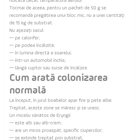
ridicată decât temperatura aerului.
Tocmai de aceea, pentru un pachet de 50 g se
recomandă pregătirea unui bloc mic, nu a unei cantități
de 15 kg de substrat.
Nu așezați sacul:
— pe calorifer;
— pe podea încălzită;
— în lumina directă a soarelui;
— într-un automobil închis;
— lângă cuptor sau surse de încălzire.
Cum arată colonizarea
normală
La început, în jurul boabelor apar fire și pete albe.
Treptat, aceste zone se măresc și se unesc.
Un miceliu sănătos de Eryngii:
— este alb sau alb-crem;
— are un miros proaspăt, specific ciupercilor;
— se extinde treptat prin substrat;