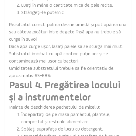
Luați în mână o cantitate mică de paie răcite.
Strângeți-le puternic.
Rezultatul corect: palma devine umedă și pot apărea una
sau câteva picături între degete, însă apa nu trebuie să
curgă în șuvoi.
Dacă apa curge ușor, lăsați paiele să se scurgă mai mult.
Substratul îmbibat cu apă conține puțin aer și se
contaminează mai ușor cu bacterii.
Umiditatea substratului trebuie să fie orientativ de
aproximativ 65–68%.
Pasul 4. Pregătirea locului
și a instrumentelor
Înainte de deschiderea pachetului de miceliu:
Îndepărtați de pe masă pământul, plantele,
compostul și resturile alimentare.
Spălați suprafața de lucru cu detergent.