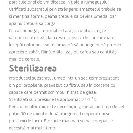
particulelor și de umiditatea inițială a rumegușului.
Verificați substratul prin strângere: amestecul trebuie să-
și mențină forma, palma trebuie să devină umedă, dar
apa nu trebuie să curgă.
Cu cât adăugați mai multe tărâțe, cu atât crește
valoarea nutritivă, dar crește și riscul de contaminare.
Începătorilor nu li se recomandă să adauge după propria
apreciere zahăr, făină, mălai, zaț de cafea sau cantități
mari de cereale.
Sterilizarea
Introduceți substratul umed într-un sac termorezistent
din polipropilenă, prevăzut cu filtru, sau în borcane cu
capace care permit schimbul filtrat de gaze.
Sterilizați sub presiune la aproximativ 121 °C.
Pentru un bloc mic este necesar, în general, un timp de cel
puțin 90 de minute după atingerea temperaturii și
presiunii de lucru. Blocurile mai mari și mai compacte
necesită mai mult timp.