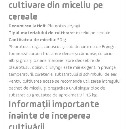
cultivare din miceliu pe
cereale
Denumirea latină:
Pleurotus eryngii
Tipul materialului de cultivare:
miceliu pe cereale
Cantitatea de miceliu:
50 g
Pleurotusul regal, cunoscut și sub denumirea de Eryngii,
formează corpuri fructifere dense și cărnoase, cu picior
alb și gros și pălărie maronie. Spre deosebire de
pleurotusul obișnuit, Eryngii este mai exigent în privința
temperaturii, curățeniei substratului și schimbului de aer.
Pentru cultivarea acasă se recomandă utilizarea întregului
pachet de miceliu și pregătirea unui singur bloc de
substrat cu greutatea de aproximativ 1–1,5 kg.
Informații importante
înainte de începerea
cultivării