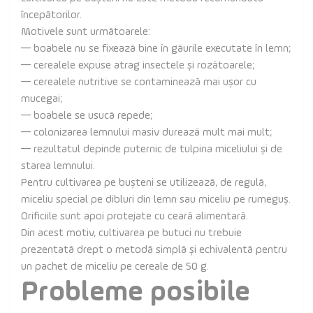
începătorilor.
Motivele sunt următoarele:
— boabele nu se fixează bine în găurile executate în lemn;
— cerealele expuse atrag insectele și rozătoarele;
— cerealele nutritive se contaminează mai ușor cu
mucegai;
— boabele se usucă repede;
— colonizarea lemnului masiv durează mult mai mult;
— rezultatul depinde puternic de tulpina miceliului și de
starea lemnului.
Pentru cultivarea pe bușteni se utilizează, de regulă,
miceliu special pe dibluri din lemn sau miceliu pe rumeguș.
Orificiile sunt apoi protejate cu ceară alimentară.
Din acest motiv, cultivarea pe butuci nu trebuie
prezentată drept o metodă simplă și echivalentă pentru
un pachet de miceliu pe cereale de 50 g.
Probleme posibile