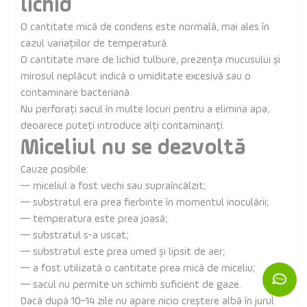
lichid
O cantitate mică de condens este normală, mai ales în
cazul variațiilor de temperatură.
O cantitate mare de lichid tulbure, prezența mucusului și
mirosul neplăcut indică o umiditate excesivă sau o
contaminare bacteriană.
Nu perforați sacul în multe locuri pentru a elimina apa,
deoarece puteți introduce alți contaminanți.
Miceliul nu se dezvoltă
Cauze posibile:
— miceliul a fost vechi sau supraîncălzit;
— substratul era prea fierbinte în momentul inoculării;
— temperatura este prea joasă;
— substratul s-a uscat;
— substratul este prea umed și lipsit de aer;
— a fost utilizată o cantitate prea mică de miceliu;
— sacul nu permite un schimb suficient de gaze.
Dacă după 10–14 zile nu apare nicio creștere albă în jurul