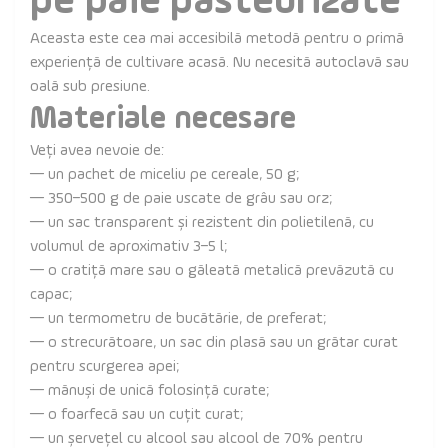
pe paie pasteurizate
Aceasta este cea mai accesibilă metodă pentru o primă
experiență de cultivare acasă. Nu necesită autoclavă sau
oală sub presiune.
Materiale necesare
Veți avea nevoie de:
— un pachet de miceliu pe cereale, 50 g;
— 350–500 g de paie uscate de grâu sau orz;
— un sac transparent și rezistent din polietilenă, cu
volumul de aproximativ 3–5 l;
— o cratiță mare sau o găleată metalică prevăzută cu
capac;
— un termometru de bucătărie, de preferat;
— o strecurătoare, un sac din plasă sau un grătar curat
pentru scurgerea apei;
— mănuși de unică folosință curate;
— o foarfecă sau un cuțit curat;
— un șervețel cu alcool sau alcool de 70% pentru