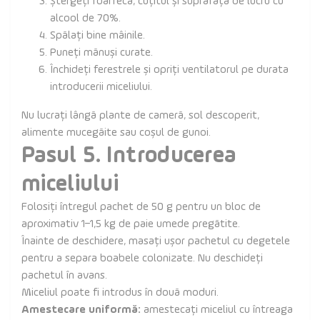
Ștergeți foarfeca, cuțitul și suprafața de lucru cu
alcool de 70%.
Spălați bine mâinile.
Puneți mănuși curate.
Închideți ferestrele și opriți ventilatorul pe durata
introducerii miceliului.
Nu lucrați lângă plante de cameră, sol descoperit,
alimente mucegăite sau coșul de gunoi.
Pasul 5. Introducerea
miceliului
Folosiți întregul pachet de 50 g pentru un bloc de
aproximativ 1–1,5 kg de paie umede pregătite.
Înainte de deschidere, masați ușor pachetul cu degetele
pentru a separa boabele colonizate. Nu deschideți
pachetul în avans.
Miceliul poate fi introdus în două moduri.
Amestecare uniformă:
amestecați miceliul cu întreaga