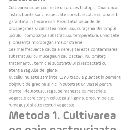
Cultivarea ciupercilor este un proces biologic. Chiar dacă
instrucțiunile sunt respectate corect, recolta nu poate fi
garantată în fiecare caz. Rezultatul depinde de
prospețimea și calitatea miceliului, curățenia din timpul
lucrului, compoziția substratului, temperatură, umiditate
și prezența microorganismelor străine.
Cea mai frecventă cauză a nereușitei este contaminarea
substratului cu mucegaiuri sau bacterii. Nu omiteți
tratamentul termic al substratului și respectați cu
atenție regulile de igienă.
Miceliul nu este sămânță. El nu trebuie plantat în pământ
obișnuit de grădină și nici în substrat universal pentru
plante. Pleurotusul regal se hrănește cu materiale
vegetale care conțin celuloză și lignină, precum paiele,
rumegușul și alte resturi vegetale.
Metoda 1. Cultivarea