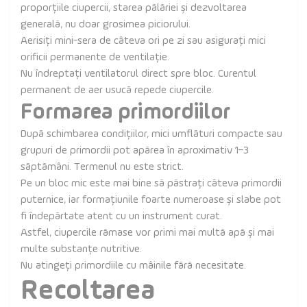
proporțiile ciupercii, starea pălăriei și dezvoltarea
generală, nu doar grosimea piciorului.
Aerisiți mini-sera de câteva ori pe zi sau asigurați mici
orificii permanente de ventilație.
Nu îndreptați ventilatorul direct spre bloc. Curentul
permanent de aer usucă repede ciupercile.
Formarea primordiilor
După schimbarea condițiilor, mici umflături compacte sau
grupuri de primordii pot apărea în aproximativ 1–3
săptămâni. Termenul nu este strict.
Pe un bloc mic este mai bine să păstrați câteva primordii
puternice, iar formațiunile foarte numeroase și slabe pot
fi îndepărtate atent cu un instrument curat.
Astfel, ciupercile rămase vor primi mai multă apă și mai
multe substanțe nutritive.
Nu atingeți primordiile cu mâinile fără necesitate.
Recoltarea