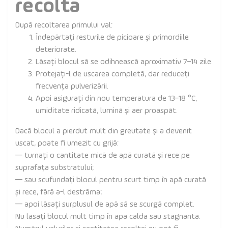
recoltă
După recoltarea primului val:
Îndepărtați resturile de picioare și primordiile
deteriorate.
Lăsați blocul să se odihnească aproximativ 7–14 zile.
Protejați-l de uscarea completă, dar reduceți
frecvența pulverizării.
Apoi asigurați din nou temperatura de 13–18 °C,
umiditate ridicată, lumină și aer proaspăt.
Dacă blocul a pierdut mult din greutate și a devenit
uscat, poate fi umezit cu grijă:
— turnați o cantitate mică de apă curată și rece pe
suprafața substratului;
— sau scufundați blocul pentru scurt timp în apă curată
și rece, fără a-l destrăma;
— apoi lăsați surplusul de apă să se scurgă complet.
Nu lăsați blocul mult timp în apă caldă sau stagnantă.