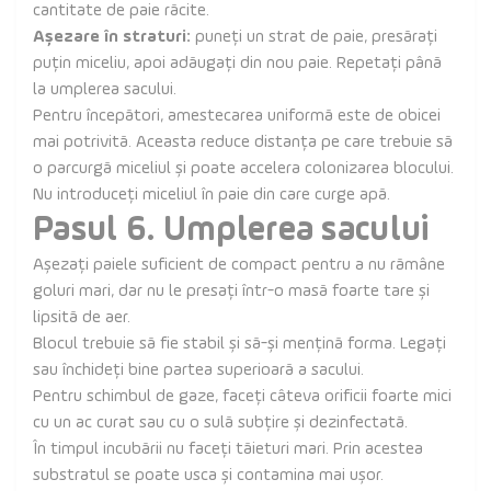
cantitate de paie răcite.
Așezare în straturi:
puneți un strat de paie, presărați
puțin miceliu, apoi adăugați din nou paie. Repetați până
la umplerea sacului.
Pentru începători, amestecarea uniformă este de obicei
mai potrivită. Aceasta reduce distanța pe care trebuie să
o parcurgă miceliul și poate accelera colonizarea blocului.
Nu introduceți miceliul în paie din care curge apă.
Pasul 6. Umplerea sacului
Așezați paiele suficient de compact pentru a nu rămâne
goluri mari, dar nu le presați într-o masă foarte tare și
lipsită de aer.
Blocul trebuie să fie stabil și să-și mențină forma. Legați
sau închideți bine partea superioară a sacului.
Pentru schimbul de gaze, faceți câteva orificii foarte mici
cu un ac curat sau cu o sulă subțire și dezinfectată.
În timpul incubării nu faceți tăieturi mari. Prin acestea
substratul se poate usca și contamina mai ușor.