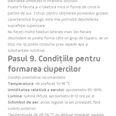
păstrarea umidității în interiorul blocului.
Poate fi făcută și o tăietură mică în formă de cruce în
partea de sus. Totuși, pentru obținerea picioarelor groase
caracteristice Eryngii, este mai potrivită deschiderea
suprafeței superioare.
Nu faceți multe tăieturi laterale mari. Din fiecare
deschidere se poate forma câte un grup de ciuperci, iar un
bloc mic își poate consuma prea repede apa și
substanțele nutritive.
Pasul 9. Condițiile pentru
formarea ciupercilor
Condiții orientative recomandate:
Temperatura:
de preferat 13–18 °C.
Umiditatea relativă a aerului:
aproximativ 85–90%.
Lumina:
lumină difuză, aproximativ 8–12 ore pe zi.
Schimbul de aer:
acces regulat la aer proaspăt, fără
curenți puternici.
Temperaturile de 20–26 °C nu distrug neapărat miceliul,