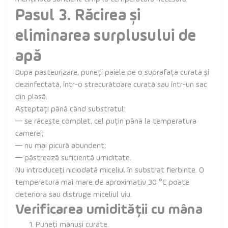
Pasul 3. Răcirea și
eliminarea surplusului de
apă
După pasteurizare, puneți paiele pe o suprafață curată și
dezinfectată, într-o strecurătoare curată sau într-un sac
din plasă.
Așteptați până când substratul:
— se răcește complet, cel puțin până la temperatura
camerei;
— nu mai picură abundent;
— păstrează suficientă umiditate.
Nu introduceți niciodată miceliul în substrat fierbinte. O
temperatură mai mare de aproximativ 30 °C poate
deteriora sau distruge miceliul viu.
Verificarea umidității cu mâna
Puneți mănuși curate.