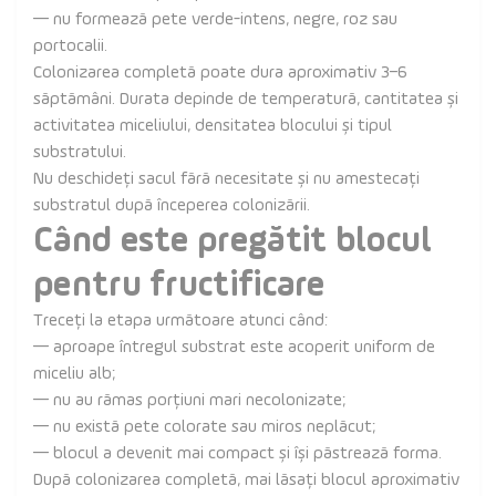
— nu formează pete verde-intens, negre, roz sau
portocalii.
Colonizarea completă poate dura aproximativ 3–6
săptămâni. Durata depinde de temperatură, cantitatea și
activitatea miceliului, densitatea blocului și tipul
substratului.
Nu deschideți sacul fără necesitate și nu amestecați
substratul după începerea colonizării.
Când este pregătit blocul
pentru fructificare
Treceți la etapa următoare atunci când:
— aproape întregul substrat este acoperit uniform de
miceliu alb;
— nu au rămas porțiuni mari necolonizate;
— nu există pete colorate sau miros neplăcut;
— blocul a devenit mai compact și își păstrează forma.
După colonizarea completă, mai lăsați blocul aproximativ