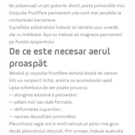
Nu pulverizați un jet puternic direct peste primordiile mici.
Corpurile fructifere permanent ude sunt mai sensibile la
contaminări bacteriene.
Suprafața substratului trebuie să rămână ușor umedă,
dar nu îmbibată. Apa nu trebuie să stagneze permanent
pe fundul recipientului.
De ce este necesar aerul
proaspăt
Miceliul și corpurile fructifere elimină dioxid de carbon.
Într-un recipient închis, acesta se acumulează rapid.
Lipsa schimbului de aer poate provoca:
— alungirea excesivă a picioarelor;
— pălării mici sau slab formate;
— deformarea ciupercilor;
— oprirea dezvoltării primordiilor.
Pleurotusul regal are în mod natural un picior mai gros
decât pleurotusul obișnuit. Prin urmare, trebuie evaluate