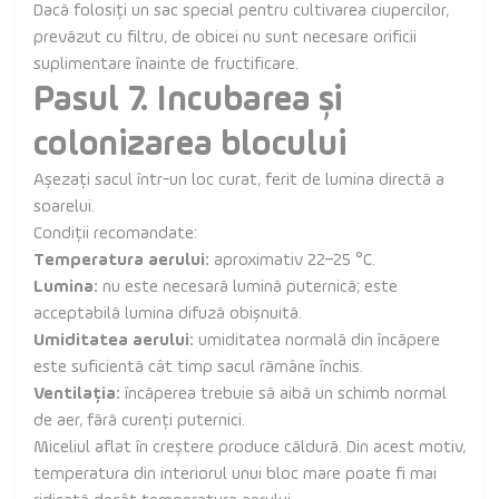
Dacă folosiți un sac special pentru cultivarea ciupercilor,
prevăzut cu filtru, de obicei nu sunt necesare orificii
suplimentare înainte de fructificare.
Pasul 7. Incubarea și
colonizarea blocului
Așezați sacul într-un loc curat, ferit de lumina directă a
soarelui.
Condiții recomandate:
Temperatura aerului:
aproximativ 22–25 °C.
Lumina:
nu este necesară lumină puternică; este
acceptabilă lumina difuză obișnuită.
Umiditatea aerului:
umiditatea normală din încăpere
este suficientă cât timp sacul rămâne închis.
Ventilația:
încăperea trebuie să aibă un schimb normal
de aer, fără curenți puternici.
Miceliul aflat în creștere produce căldură. Din acest motiv,
temperatura din interiorul unui bloc mare poate fi mai