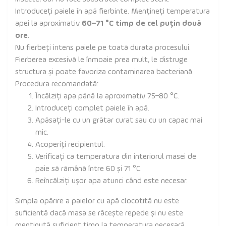
Introduceți paiele în apă fierbinte. Mențineți temperatura
apei la aproximativ
60–71 °C timp de cel puțin două
ore
.
Nu fierbeți intens paiele pe toată durata procesului.
Fierberea excesivă le înmoaie prea mult, le distruge
structura și poate favoriza contaminarea bacteriană.
Procedura recomandată:
Încălziți apa până la aproximativ 75–80 °C.
Introduceți complet paiele în apă.
Apăsați-le cu un grătar curat sau cu un capac mai
mic.
Acoperiți recipientul.
Verificați ca temperatura din interiorul masei de
paie să rămână între 60 și 71 °C.
Reîncălziți ușor apa atunci când este necesar.
Simpla opărire a paielor cu apă clocotită nu este
suficientă dacă masa se răcește repede și nu este
menținută suficient timp la temperatura necesară.