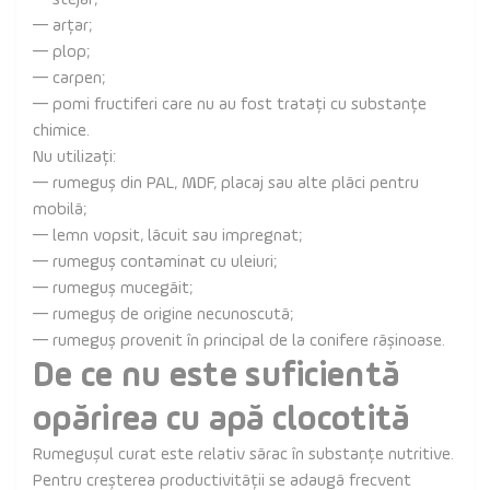
— stejar;
— arțar;
— plop;
— carpen;
— pomi fructiferi care nu au fost tratați cu substanțe
chimice.
Nu utilizați:
— rumeguș din PAL, MDF, placaj sau alte plăci pentru
mobilă;
— lemn vopsit, lăcuit sau impregnat;
— rumeguș contaminat cu uleiuri;
— rumeguș mucegăit;
— rumeguș de origine necunoscută;
— rumeguș provenit în principal de la conifere rășinoase.
De ce nu este suficientă
opărirea cu apă clocotită
Rumegușul curat este relativ sărac în substanțe nutritive.
Pentru creșterea productivității se adaugă frecvent