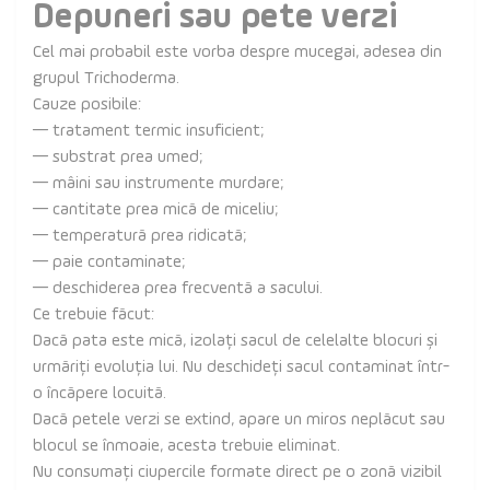
Depuneri sau pete verzi
Cel mai probabil este vorba despre mucegai, adesea din
grupul Trichoderma.
Cauze posibile:
— tratament termic insuficient;
— substrat prea umed;
— mâini sau instrumente murdare;
— cantitate prea mică de miceliu;
— temperatură prea ridicată;
— paie contaminate;
— deschiderea prea frecventă a sacului.
Ce trebuie făcut:
Dacă pata este mică, izolați sacul de celelalte blocuri și
urmăriți evoluția lui. Nu deschideți sacul contaminat într-
o încăpere locuită.
Dacă petele verzi se extind, apare un miros neplăcut sau
blocul se înmoaie, acesta trebuie eliminat.
Nu consumați ciupercile formate direct pe o zonă vizibil