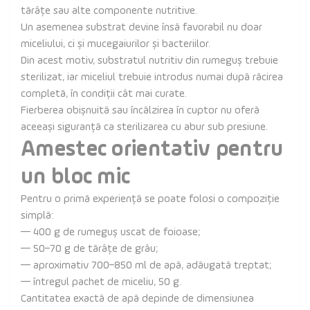
tărâțe sau alte componente nutritive.
Un asemenea substrat devine însă favorabil nu doar
miceliului, ci și mucegaiurilor și bacteriilor.
Din acest motiv, substratul nutritiv din rumeguș trebuie
sterilizat, iar miceliul trebuie introdus numai după răcirea
completă, în condiții cât mai curate.
Fierberea obișnuită sau încălzirea în cuptor nu oferă
aceeași siguranță ca sterilizarea cu abur sub presiune.
Amestec orientativ pentru
un bloc mic
Pentru o primă experiență se poate folosi o compoziție
simplă:
— 400 g de rumeguș uscat de foioase;
— 50–70 g de tărâțe de grâu;
— aproximativ 700–850 ml de apă, adăugată treptat;
— întregul pachet de miceliu, 50 g.
Cantitatea exactă de apă depinde de dimensiunea