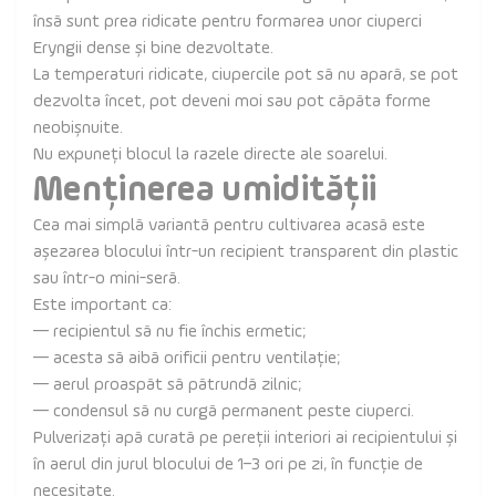
însă sunt prea ridicate pentru formarea unor ciuperci
Eryngii dense și bine dezvoltate.
La temperaturi ridicate, ciupercile pot să nu apară, se pot
dezvolta încet, pot deveni moi sau pot căpăta forme
neobișnuite.
Nu expuneți blocul la razele directe ale soarelui.
Menținerea umidității
Cea mai simplă variantă pentru cultivarea acasă este
așezarea blocului într-un recipient transparent din plastic
sau într-o mini-seră.
Este important ca:
— recipientul să nu fie închis ermetic;
— acesta să aibă orificii pentru ventilație;
— aerul proaspăt să pătrundă zilnic;
— condensul să nu curgă permanent peste ciuperci.
Pulverizați apă curată pe pereții interiori ai recipientului și
în aerul din jurul blocului de 1–3 ori pe zi, în funcție de
necesitate.