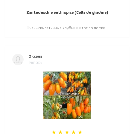
Zantedeschia aethiopica (Calla de gradina)
Очень симпатичные клубни и итог по посже...
Оксана
19.09.2024