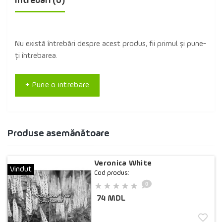
Întrebări
(0)
Nu există întrebări despre acest produs, fii primul și pune-
ți întrebarea.
+ Pune o intrebare
Produse asemănătoare
Veronica White
Vindut
Cod produs:
0
74 MDL