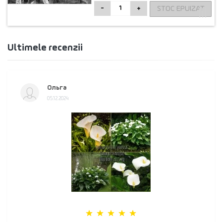
STOC EPUIZAT
-
+
Ultimele recenzii
Ольга
05.12.2024