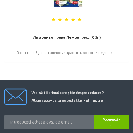
Лимонная трава Лемонграсс (0.1г)
Взошла на 6 день, надеюсь вырастить хорошие кустики..
Vrei să fii primul care știe despre reduceri?
Aboneaza-te la newsletter-ul nostru
Abonează-
te