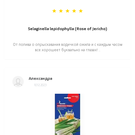
Selaginella lepidophylla (Rose of Jericho)
От полива о опрыскавания водичкой ожила и с каждым часом
все хорошеет буквально на глазах! ..
Александра
10.12.2023