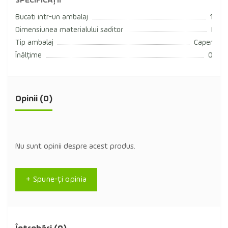
SPECIFICAȚII
Bucati intr-un ambalaj
1
Dimensiunea materialului saditor
I
Tip ambalaj
Caper
Înălțime
0
Opinii (0)
Nu sunt opinii despre acest produs.
+ Spune-ţi opinia