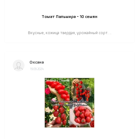
Томат Пальмира - 10 семян
Вкусные, кожица твердая, урожайный сорт. ..
Оксана
19.09.2024