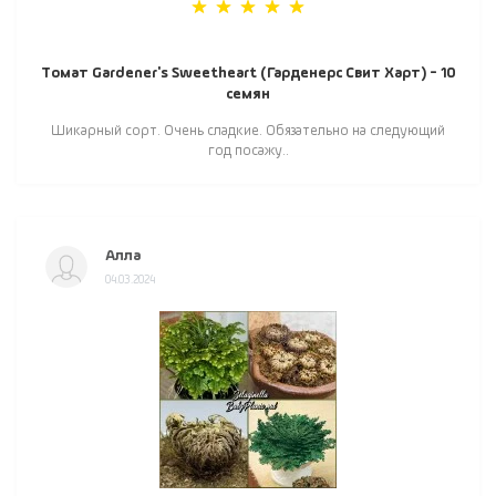
Томат Gardener's Sweetheart (Гарденерс Свит Харт) - 10
семян
Шикарный сорт. Очень сладкие. Обязательно на следующий
год посажу..
Алла
04.03.2024