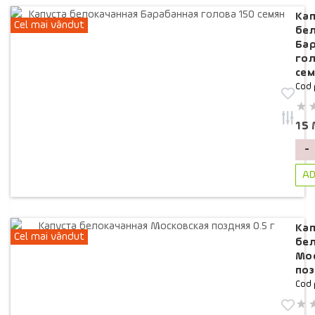
Кап
Cel mai vândut
бе
Ба
гол
сем
Cod 
15
-
AD
Кап
Cel mai vândut
бе
Мо
поз
Cod 