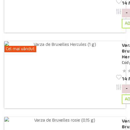
14
-
AD
Var
Cel mai vândut
Bru
Her
Cod 
14
-
AD
Var
Bru