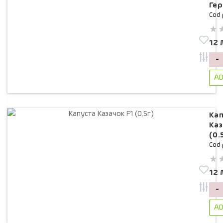
Гер
Cod 
12
-
AD
Кап
Каз
(0.
Cod 
12
-
AD