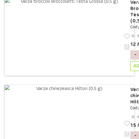
Var
Bro
Tes
(0,
Cod 
12
-
AD
Var
chi
Hil
Cod 
15
-