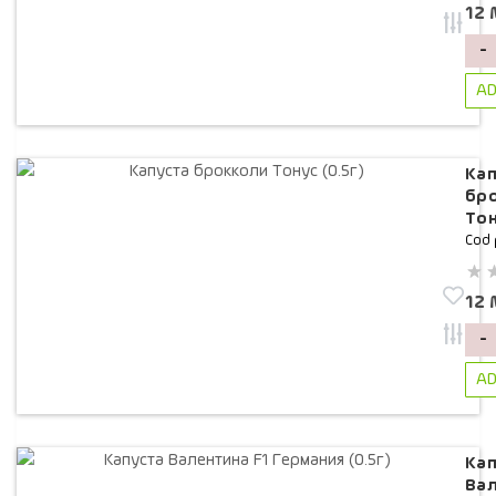
12
-
AD
Кап
бр
Тон
Cod 
12
-
AD
Кап
Вал