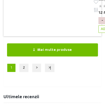
12
-
AD
Mai multe produse
1
2
>
>|
Ultimele recenzii