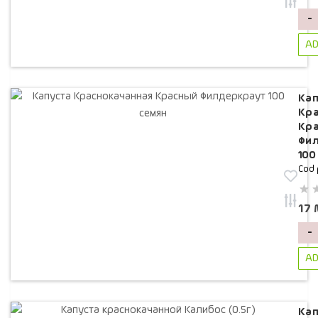
-
AD
Кап
Кра
Кр
Фи
100
Cod 
17
-
AD
Кап