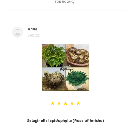
год посажу..
Алла
04.03.2024
Selaginella lepidophylla (Rose of Jericho)