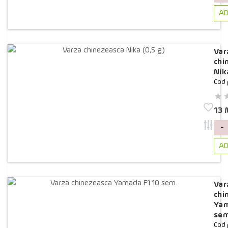
AD
Var
chi
Nik
Cod 
13
-
AD
Var
chi
Yam
sem
Cod 