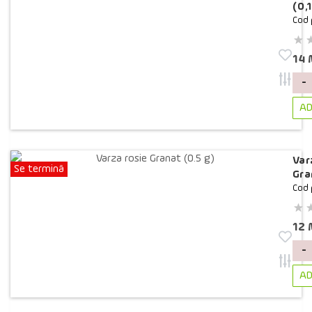
(0,
Cod 
14
-
AD
Var
Se termină
Gra
Cod 
12
-
AD