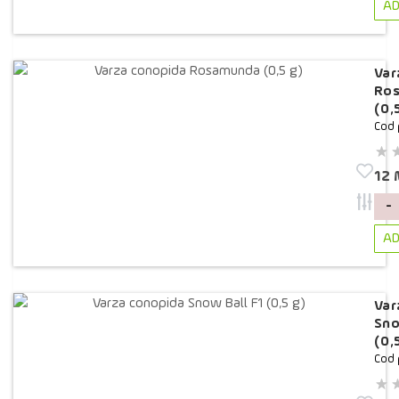
AD
Var
Ro
(0,
Cod 
12
-
AD
Var
Sno
(0,
Cod 