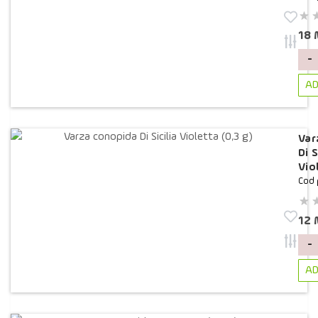
18
-
AD
Var
Di S
Vio
Cod 
12
-
AD