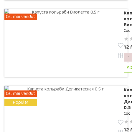
Кап
Cel mai vândut
ко
Вио
Cod 
12
-
AD
Кап
Cel mai vândut
ко
Де
Popular
0.5
Cod 
12