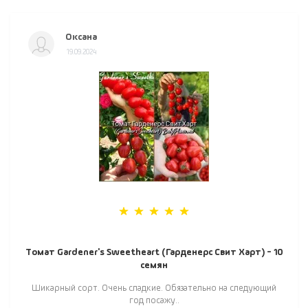
Оксана
19.09.2024
Томат Gardener's Sweetheart (Гарденерс Свит Харт) - 10
семян
Шикарный сорт. Очень сладкие. Обязательно на следующий
год посажу..