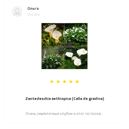
Ольга
05.12.2024
Zantedeschia aethiopica (Calla de gradina)
Очень симпатичные клубни и итог по посже...