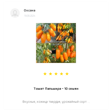
Оксана
19.09.2024
Томат Пальмира - 10 семян
Вкусные, кожица твердая, урожайный сорт. ..