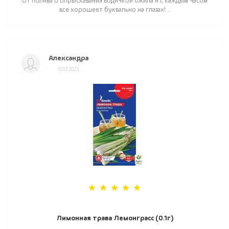
От полива о опрыскавания водичкой ожила и с каждым часом
все хорошеет буквально на глазах! ..
Александра
10.12.2023
Лимонная трава Лемонграсс (0.1г)