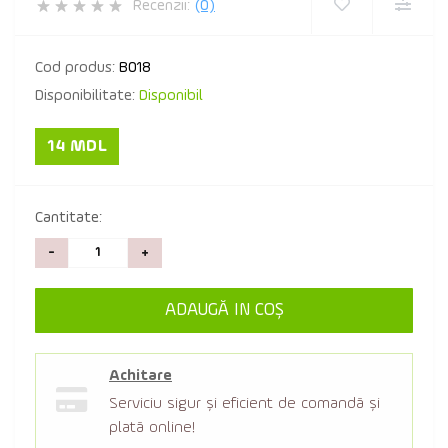
Recenzii:
(0)
Cod produs:
B018
Disponibilitate:
Disponibil
14 MDL
Cantitate:
-
+
ADAUGĂ IN COŞ
Achitare
Serviciu sigur şi eficient de comandă şi
plată online!