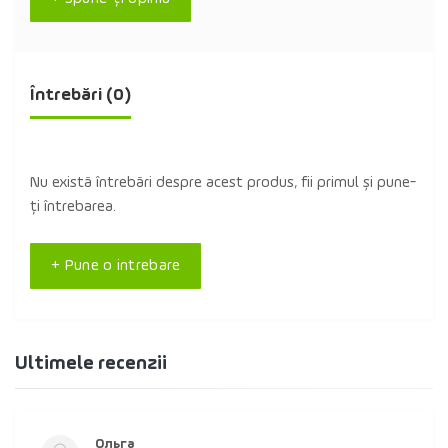
Întrebări
(0)
Nu există întrebări despre acest produs, fii primul și pune-
ți întrebarea.
+ Pune o intrebare
Ultimele recenzii
Ольга