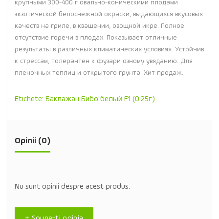
крупными 300-400 г овально-коническими плодами
экзотической белоснежной окраски, выдающихся вкусовых
качеств на гриле, в квашении, овощной икре. Полное
отсутствие горечи в плодах. Показывает отличные
результаты в различных климатических условиях. Устойчив
к стрессам, толерантен к фузари озному увяданию. Для
пленочных теплиц и открытого грунта. Хит продаж.
Etichete:
Баклажан Бибо белый F1 (0.25г)
Opinii (0)
Nu sunt opinii despre acest produs.
+ Spune-ţi opinia