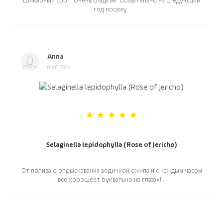
Шикарный сорт. Очень сладкие. Обязательно на следующий
год посажу..
Алла
04.03.2024
Selaginella lepidophylla (Rose of Jericho)
От полива о опрыскавания водичкой ожила и с каждым часом
все хорошеет буквально на глазах! ..