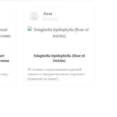
Алла
04.03.2024
art
Selaginella lepidophylla (Rose of
 семян
Jericho)
От полива о опрыскавания водичкой
сажу..
ожила и с каждым часом все хорошеет
буквально на глазах! ..