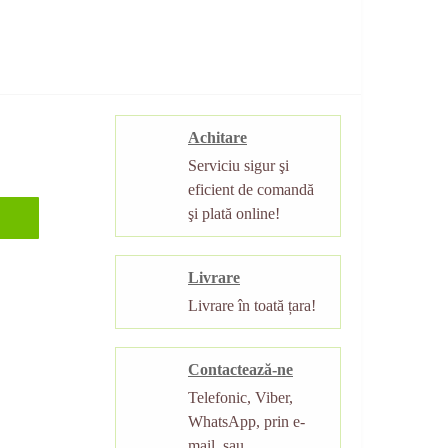
Achitare
Serviciu sigur şi
eficient de comandă
şi plată online!
Livrare
Livrare în toată țara!
Contactează-ne
Telefonic, Viber,
WhatsApp, prin e-
mail, sau