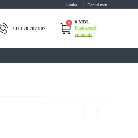
Limba
Contul meu
0 MDL
0
Finalizează
+373 78 787 807
comanda