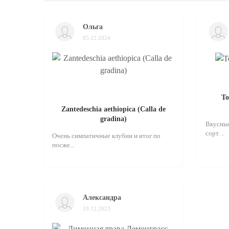
Ольга
05.12.2024
То
Zantedeschia aethiopica (Calla de
gradina)
Вкусные
сорт. ..
Очень симпатичные клубни и итог по
посже...
Александра
10.12.2023