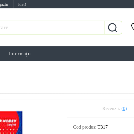
gazin
Plată
Informaţii
Recenzii:
(0)
Cod produs:
T317