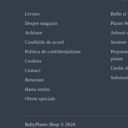
Livrare
Bulbi si
Despre magazin
Plante P
Achitare
Arbusti 
Condițiile de acord
Seminte
Politica de confidențialitate
Preparat
plante
Cookies
Unelte d
Contact
Substratu
Returnări
Harta sitului
Oferte speciale
BabyPlants Shop © 2026