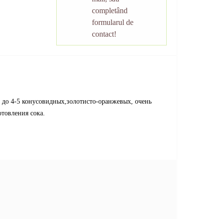
completând
formularul de
contact!
 до 4-5 конусовидных,золотисто-оранжевых, очень
отовления сока.