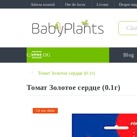
Adresa noastră
Ore de lucru
Livrare
Despre ma
Blog
CATALOG
Томат Золотое сердце (0.1г)
Томат Золотое сердце (0.1г)
Cel mai vândut