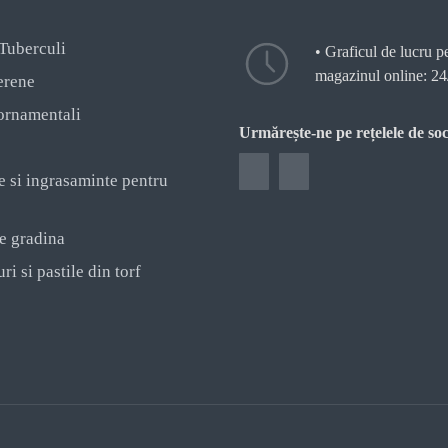
 Tuberculi
• Graficul de lucru p
magazinul online: 24
erene
ornamentali
Urmărește-ne pe rețelele de soc
e si ingrasaminte pentru
e gradina
ri si pastile din torf