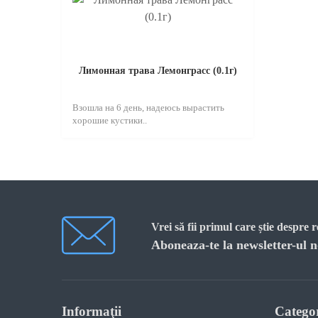
Лимонная трава Лемонграсс (0.1г)
Взошла на 6 день, надеюсь вырастить
хорошие кустики..
Vrei să fii primul care știe despre 
Aboneaza-te la newsletter-ul n
Informaţii
Categor