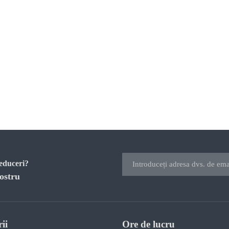
reduceri?
ostru
ii
Ore de lucru