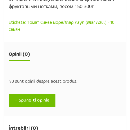
фруктовыми нотками, весом 150-300г.
Etichete:
Томат Синее море/Мар Азул (Mar Azul) - 10
семян
Opinii (0)
Nu sunt opinii despre acest produs.
+ Spune-ţi opinia
Întrebări
(0)