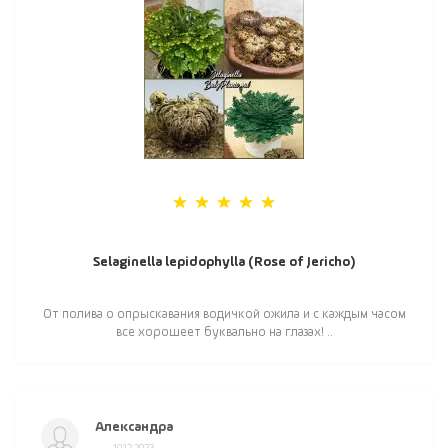
Selaginella lepidophylla (Rose of Jericho)
От полива о опрыскавания водичкой ожила и с каждым часом
все хорошеет буквально на глазах! ..
Александра