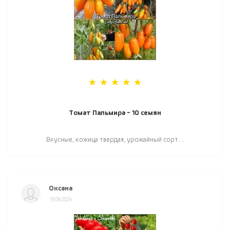
Томат Пальмира - 10 семян
Вкусные, кожица твердая, урожайный сорт. ..
Оксана
19.09.2024