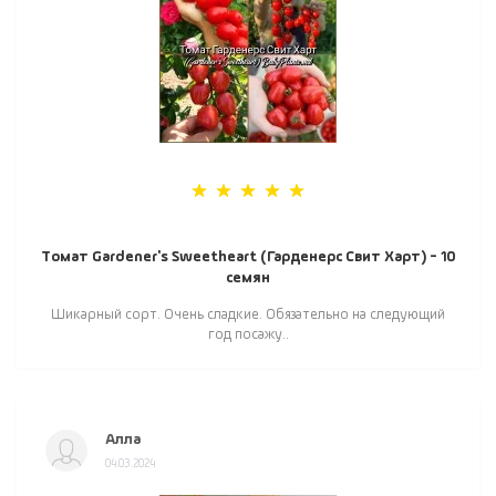
Томат Gardener's Sweetheart (Гарденерс Свит Харт) - 10
семян
Шикарный сорт. Очень сладкие. Обязательно на следующий
год посажу..
Алла
04.03.2024