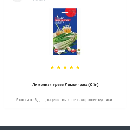
10.12.2023
Лимонная трава Лемонграсс (0.1г)
Взошла на 6 день, надеюсь вырастить хорошие кустики..