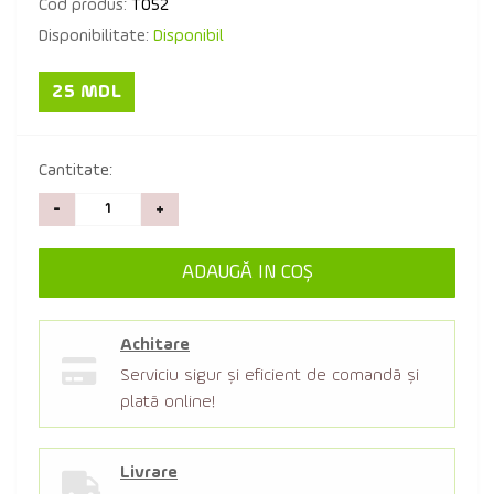
Cod produs:
T052
Disponibilitate:
Disponibil
25 MDL
Cantitate:
-
+
ADAUGĂ IN COŞ
Achitare
Serviciu sigur şi eficient de comandă şi
plată online!
Livrare