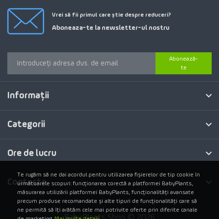
Vrei să fii primul care știe despre reduceri?
Aboneaza-te la newsletter-ul nostru
Abonează-
te
Informaţii
Categorii
Ore de lucru
Te rugăm să ne dai acordul pentru utilizarea fișierelor de tip cookie în
Contacte
următoarele scopuri: funcționarea corectă a platformei BabyPlants,
măsurarea utilizării platformei BabyPlants, funcționalități avansate
precum produse recomandate și alte tipuri de funcționalități care să
ne permită să îți arătăm cele mai potrivite oferte prin diferite canale
BabyPlants Shop © 2026