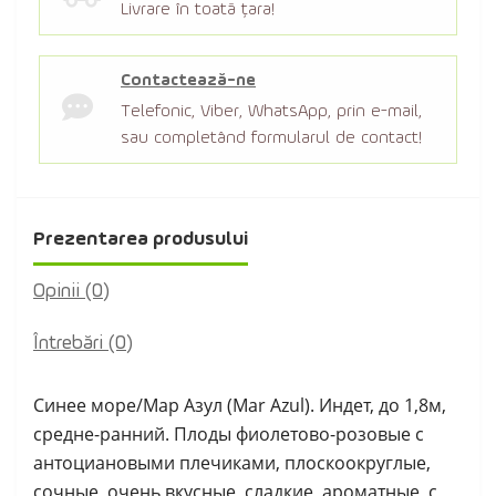
Livrare în toată țara!
Contactează-ne
Telefonic, Viber, WhatsApp, prin e-mail,
sau completând formularul de contact!
Prezentarea produsului
Opinii (0)
Întrebări
(0)
Синее море/Мар Азул (Mar Azul). Индет, до 1,8м,
средне-ранний. Плоды фиолетово-розовые с
антоциановыми плечиками, плоскоокруглые,
сочные, очень вкусные, сладкие, ароматные, с