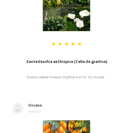
Zantedeschia aethiopica (Calla de gradina)
Очень симпатичные клубни и итог по посже...
Оксана
19.09.2024