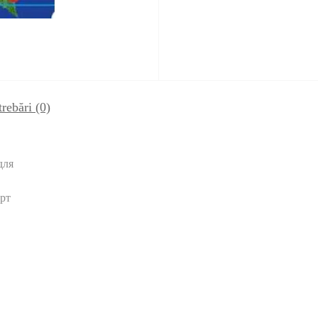
trebări
(0)
для
рт