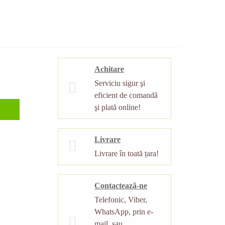
Achitare
Serviciu sigur şi
eficient de comandă
şi plată online!
Livrare
Livrare în toată țara!
Contactează-ne
Telefonic, Viber,
WhatsApp, prin e-
mail, sau