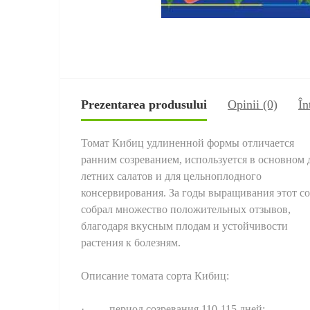
Prezentarea produsului
Opinii (0)
În
Томат Кибиц удлиненной формы отличается
ранним созреванием, используется в основном 
летних салатов и для цельноплодного
консервирования. За годы выращивания этот со
собрал множество положительных отзывов,
благодаря вкусным плодам и устойчивости
растения к болезням.
Описание томата сорта Кибиц:
· период созревания 110-115 дней;