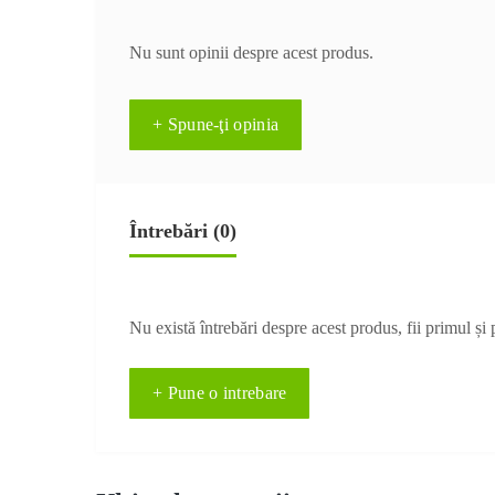
Nu sunt opinii despre acest produs.
+ Spune-ţi opinia
Întrebări
(0)
Nu există întrebări despre acest produs, fii primul și 
+ Pune o intrebare