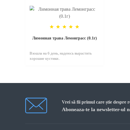
Лимонная трава Лемонграсс (0.1г)
Взошла на 6 день, надеюсь вырастить
хорошие кустики..
Vrei să fii primul care știe despre 
Aboneaza-te la newsletter-ul n