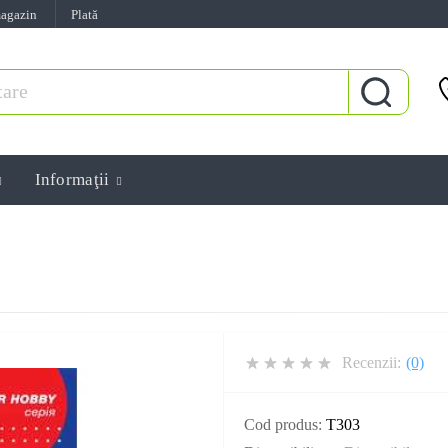
magazin
Plată
Informaţii
Recenzii:
(0)
Cod produs:
T303