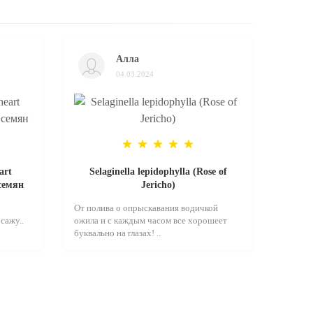
Алла
04.03.2024
art
Selaginella lepidophylla (Rose of
 семян
Jericho)
От полива о опрыскавания водичкой
сажу..
ожила и с каждым часом все хорошеет
буквально на глазах! ..