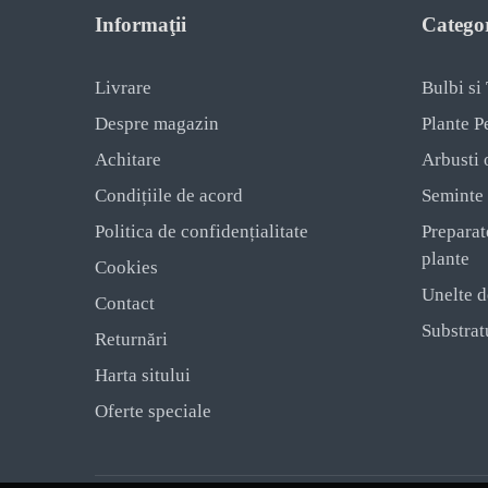
Informaţii
Categor
Livrare
Bulbi si
Despre magazin
Plante P
Achitare
Arbusti 
Condițiile de acord
Seminte
Politica de confidențialitate
Preparat
plante
Cookies
Unelte d
Contact
Substratu
Returnări
Harta sitului
Oferte speciale