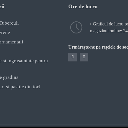
ii
Ore de lucru
 Tuberculi
• Graficul de lucru p
magazinul online: 24
erene
ornamentali
Urmărește-ne pe rețelele de soc
e si ingrasaminte pentru
e gradina
ri si pastile din torf