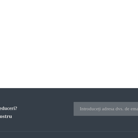
reduceri?
ostru