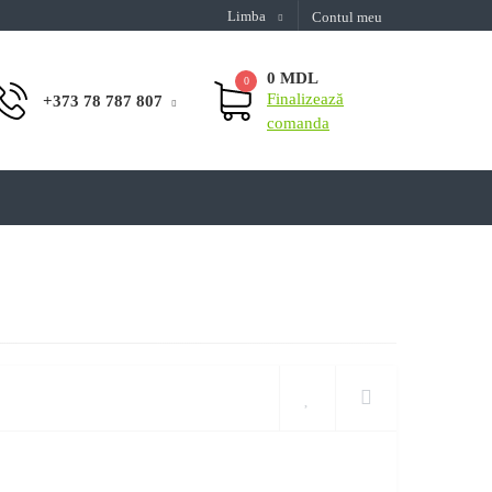
Limba
Contul meu
0 MDL
0
Finalizează
+373 78 787 807
comanda