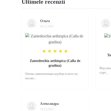
Ultimele recenzii
Ольга
05.12.2024
То
Zantedeschia aethiopica (Calla de
gradina)
Вкусные
сорт. ..
Очень симпатичные клубни и итог по
посже...
Александра
10.12.2023