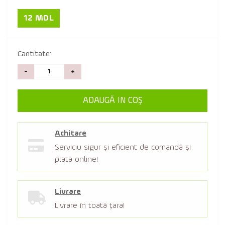
12 MDL
Cantitate:
-
+
ADAUGĂ IN COŞ
Achitare
Serviciu sigur şi eficient de comandă şi
plată online!
Livrare
Livrare în toată țara!