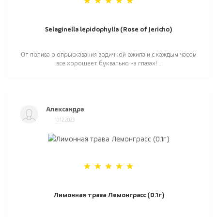
Selaginella lepidophylla (Rose of Jericho)
От полива о опрыскавания водичкой ожила и с каждым часом
все хорошеет буквально на глазах! ..
Александра
10.12.2023
Лимонная трава Лемонграсс (0.1г)