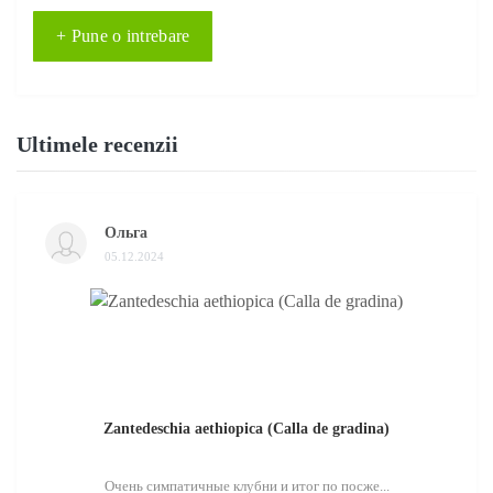
+ Pune o intrebare
Ultimele recenzii
Ольга
05.12.2024
Zantedeschia aethiopica (Calla de gradina)
Очень симпатичные клубни и итог по посже...