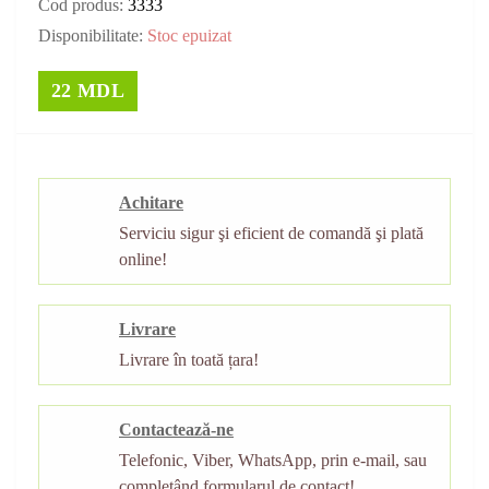
Cod produs:
3333
Disponibilitate:
Stoc epuizat
22 MDL
Achitare
Serviciu sigur şi eficient de comandă şi plată
online!
Livrare
Livrare în toată țara!
Contactează-ne
Telefonic, Viber, WhatsApp, prin e-mail, sau
completând formularul de contact!