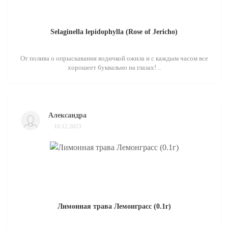
Selaginella lepidophylla (Rose of Jericho)
От полива о опрыскавания водичкой ожила и с каждым часом все
хорошеет буквально на глазах! ..
Александра
10.12.2023
Лимонная трава Лемонграсс (0.1г)