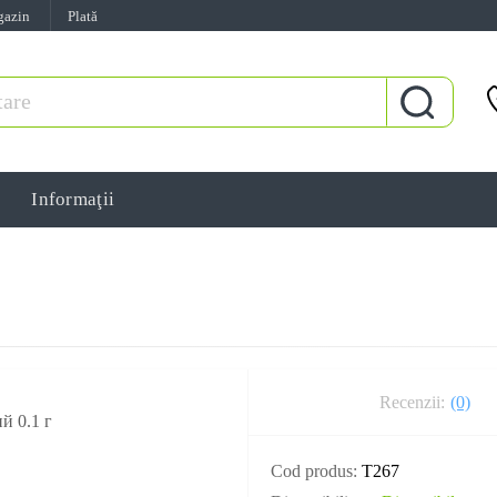
gazin
Plată
Informaţii
Recenzii:
(0)
Cod produs:
T267