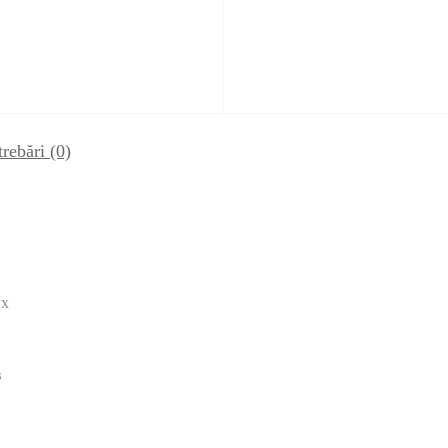
trebări
(0)
ых
в