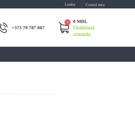
Limba
Contul meu
0 MDL
0
Finalizează
+373 78 787 807
comanda