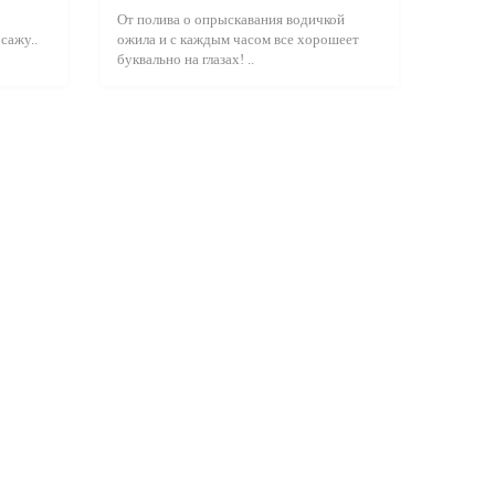
От полива о опрыскавания водичкой
сажу..
ожила и с каждым часом все хорошеет
буквально на глазах! ..