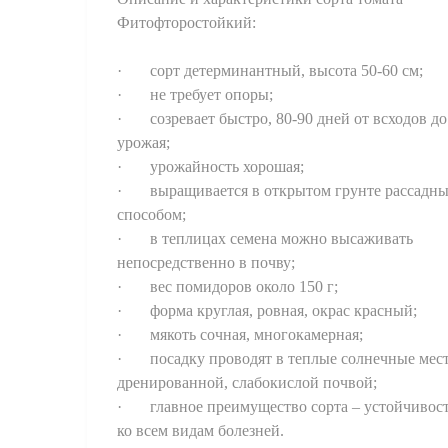
Фитофторостойкий:
· сорт детерминантный, высота 50-60 см;
· не требует опоры;
· созревает быстро, 80-90 дней от всходов до
урожая;
· урожайность хорошая;
· выращивается в открытом грунте рассадн
способом;
· в теплицах семена можно высаживать
непосредственно в почву;
· вес помидоров около 150 г;
· форма круглая, ровная, окрас красный;
· мякоть сочная, многокамерная;
· посадку проводят в теплые солнечные мест
дренированной, слабокислой почвой;
· главное преимущество сорта – устойчивос
ко всем видам болезней.