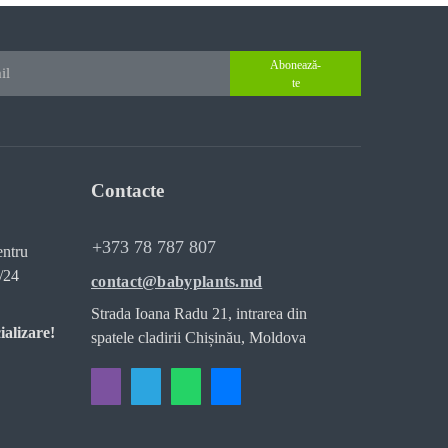
Abonează-
te
Contacte
+373 78 787 807
entru
/24
contact@babyplants.md
Strada Ioana Radu 21, intrarea din
ializare!
spatele cladirii Chișinău, Moldova