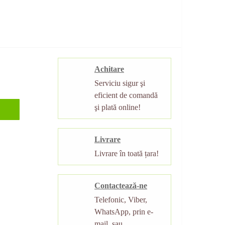
Achitare
Serviciu sigur şi
eficient de comandă
şi plată online!
Livrare
Livrare în toată țara!
Contactează-ne
Telefonic, Viber,
WhatsApp, prin e-
mail, sau