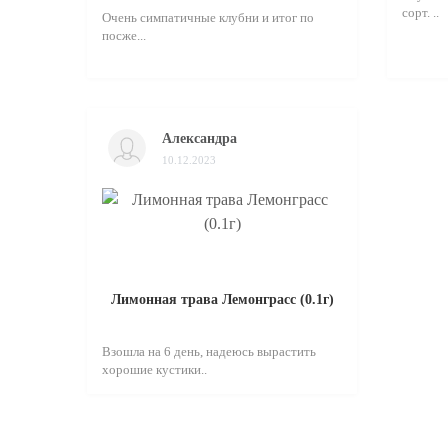
сорт. ..
Очень симпатичные клубни и итог по
посже...
Александра
10.12.2023
Лимонная трава Лемонграсс (0.1г)
Взошла на 6 день, надеюсь вырастить
хорошие кустики..