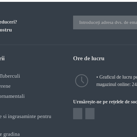
reduceri?
ostru
ii
Ore de lucru
 Tuberculi
• Graficul de lucru p
magazinul online: 24
erene
ornamentali
Urmărește-ne pe rețelele de soc
e si ingrasaminte pentru
e gradina