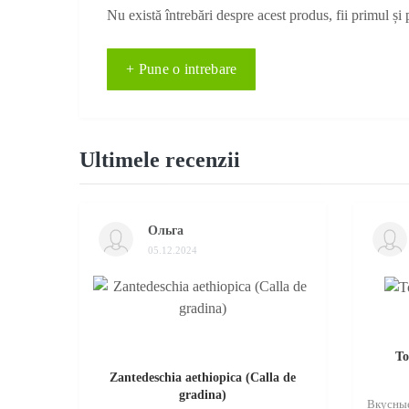
Nu există întrebări despre acest produs, fii primul și 
+ Pune o intrebare
Ultimele recenzii
Ольга
05.12.2024
То
Zantedeschia aethiopica (Calla de
gradina)
Вкусные