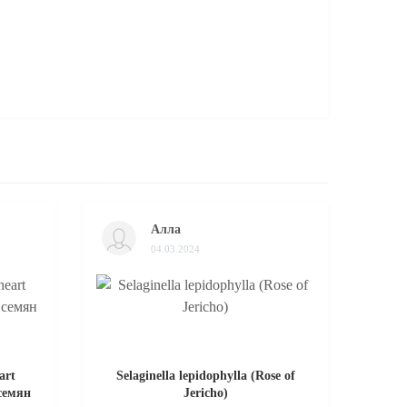
Алла
04.03.2024
art
Selaginella lepidophylla (Rose of
 семян
Jericho)