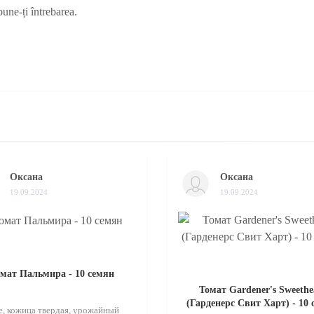
pune-ți întrebarea.
Оксана
Оксана
19.09.2024
19.09.2024
мат Пальмира - 10 семян
Томат Gardener's Sweethe
(Гарденерс Свит Харт) - 10
, кожица твердая, урожайный