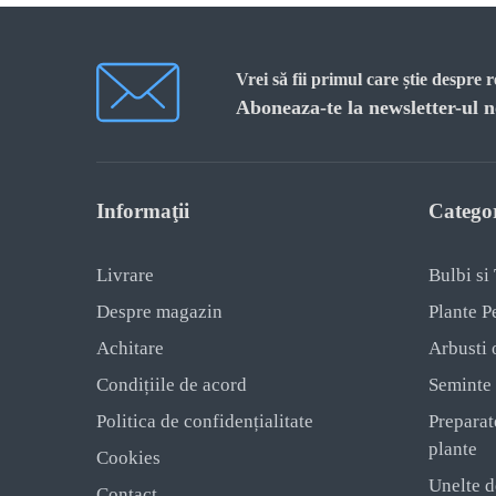
Vrei să fii primul care știe despre 
Aboneaza-te la newsletter-ul n
Informaţii
Categor
Livrare
Bulbi si
Despre magazin
Plante P
Achitare
Arbusti 
Condițiile de acord
Seminte
Politica de confidențialitate
Preparat
plante
Cookies
Unelte d
Contact