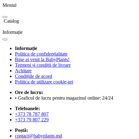
Meniul
Catalog
Informație
Informație
Politica de confidențialitate
Bine ai venit la BabyPlants!
Termeni și condiții de livrare
Achitare
Condițiile de acord
Politica de utilizare cookie-uri
Ore de lucru:
• Graficul de lucru pentru magazinul online: 24/24
Telefoanele:
+373 78 787 807
+373 79 807 229
Poștă:
contact@babyplants.md