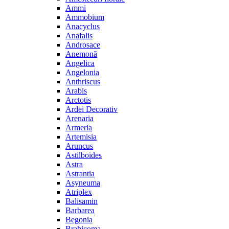
Ammi
Ammobium
Anacyclus
Anafalis
Androsace
Anemonă
Angelica
Angelonia
Anthriscus
Arabis
Arctotis
Ardei Decorativ
Arenaria
Armeria
Artemisia
Aruncus
Astilboides
Astra
Astrantia
Asyneuma
Atriplex
Balisamin
Barbarea
Begonia
Brahicoma