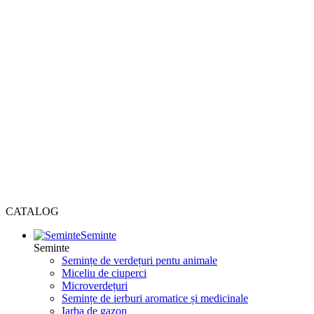
CATALOG
Seminte
Seminte
Semințe de verdețuri pentu animale
Miceliu de ciuperci
Microverdețuri
Semințe de ierburi aromatice și medicinale
Iarba de gazon