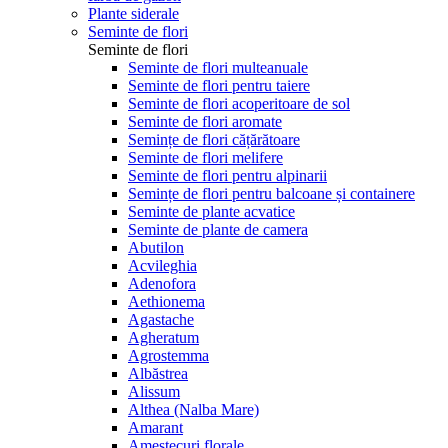
Plante siderale
Seminte de flori
Seminte de flori
Seminte de flori multeanuale
Seminte de flori pentru taiere
Seminte de flori acoperitoare de sol
Seminte de flori aromate
Semințe de flori cățărătoare
Seminte de flori melifere
Seminte de flori pentru alpinarii
Semințe de flori pentru balcoane și containere
Seminte de plante acvatice
Seminte de plante de camera
Abutilon
Acvileghia
Adenofora
Aethionema
Agastache
Agheratum
Agrostemma
Albăstrea
Alissum
Althea (Nalba Mare)
Amarant
Amestecuri florale