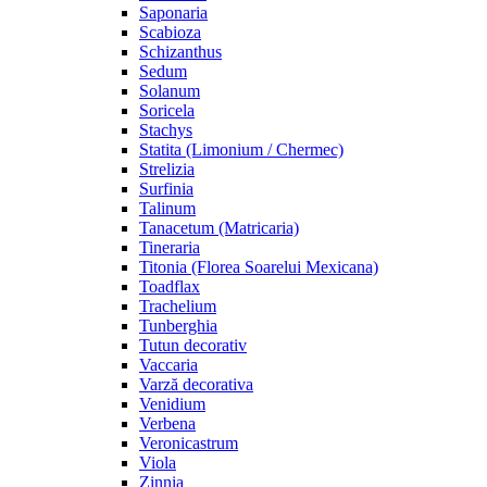
Saponaria
Scabioza
Schizanthus
Sedum
Solanum
Soricela
Stachys
Statita (Limonium / Chermec)
Strelizia
Surfinia
Talinum
Tanacetum (Matricaria)
Tineraria
Titonia (Florea Soarelui Mexicana)
Toadflax
Trachelium
Tunberghia
Tutun decorativ
Vaccaria
Varză decorativa
Venidium
Verbena
Veronicastrum
Viola
Zinnia