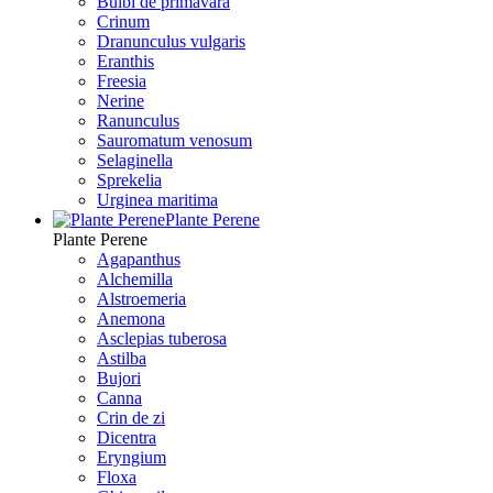
Bulbi de primavara
Crinum
Dranunculus vulgaris
Eranthis
Freesiа
Nerine
Ranunculus
Sauromatum venosum
Selaginella
Sprekelia
Urginea maritima
Plante Perene
Plante Perene
Agapanthus
Alchemilla
Alstroemeria
Anemona
Asclepias tuberosa
Astilba
Bujori
Canna
Crin de zi
Dicentra
Eryngium
Floxa