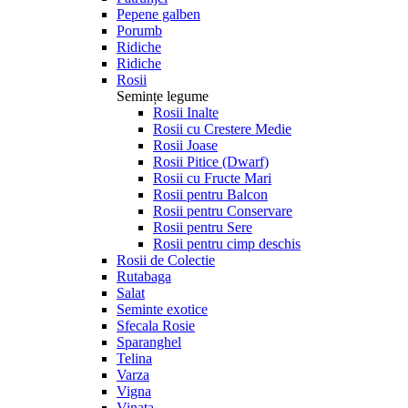
Pepene galben
Porumb
Ridiche
Ridiche
Rosii
Semințe legume
Rosii Inalte
Rosii cu Crestere Medie
Rosii Joase
Rosii Pitice (Dwarf)
Rosii cu Fructe Mari
Rosii pentru Balcon
Rosii pentru Conservare
Rosii pentru Sere
Rosii pentru cimp deschis
Rosii de Colectie
Rutabaga
Salat
Seminte exotice
Sfecala Rosie
Sparanghel
Telina
Varza
Vigna
Vinata