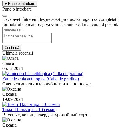
+ Pune o intrebare
Pune o intrebare
Dacă aveți întrebări despre acest produs, vă rugăm să completați
formularul de mai jos și vă vom răspunde cât mai curând posibil.
Continuă
Ultimele recenzii
Ольга
05.12.2024
Zantedeschia aethiopica (Calla de gradina)
Очень симпатичные клубни и итог по посже...
Оксана
19.09.2024
Томат Пальмира - 10 семян
Вкусные, кожица твердая, урожайный сорт. ..
Оксана