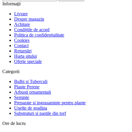
Informaţii
Livrare
Despre magazin
Achitare
Condițiile de acord
Politica de confidențialitate
Cookies
Contact
Returnări
Harta sitului
Oferte speciale
Categorii
Bulbi si Tuberculi
Plante Perene
Arbusti ornamentali
Seminte
Preparate si ingrasaminte pentru plante
Unelte de gradina
Substraturi si pastile din torf
Ore de lucru