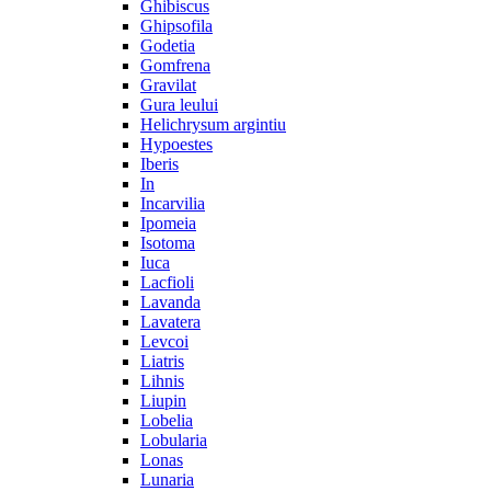
Ghibiscus
Ghipsofila
Godetia
Gomfrena
Gravilat
Gura leului
Helichrysum argintiu
Hypoestes
Iberis
In
Incarvilia
Ipomeia
Isotoma
Iuca
Lacfioli
Lavanda
Lavatera
Levcoi
Liatris
Lihnis
Liupin
Lobelia
Lobularia
Lonas
Lunaria