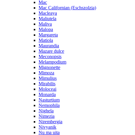
Mac
Mac Californian (Eschszolzia)
Macleaya
Maliutela
Maliva
Malopa
Margareta
Matiola
Maurandia
Mazare dulce
Meconopsis
Melampodium
Mignonette
Mimoza
Mimulius
Mirabilis
Moloceai
Monarda
Nasturtium
Nemophila
Nighela
Nimezia
Nirembergia
Nivyanik
Nu ma uita