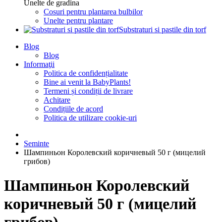
Unelte de gradina
Cosuri pentru plantarea bulbilor
Unelte pentru plantare
Substraturi si pastile din torf
Blog
Blog
Informaţii
Politica de confidențialitate
Bine ai venit la BabyPlants!
Termeni și condiții de livrare
Achitare
Condițiile de acord
Politica de utilizare cookie-uri
Seminte
Шампиньон Королевский коричневый 50 г (мицелий
грибов)
Шампиньон Королевский
коричневый 50 г (мицелий