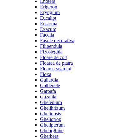
Enotera
Erigeron
Eryngium
Eucalipt
Eustoma
Exacum
Facelia
Fasole decorativa
Filipendula
Fizosteghia
Floare de colț
Floarea de piatra
Floarea soarelui
Floxa
Gailardia
Galbenele
Garoafa
Gazania
Ghelenium
Ghelihrizum
Gheliopsis
Gheliotrop
Ghelipterum
Gheorghine
Gherbera