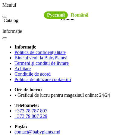
Meniul
Русский
Română
Limba
Catalog
Informație
Informație
Politica de confidențialitate
Bine ai venit la BabyPlants!
Termeni și condiții de livrare
Achitare
Condițiile de acord
Politica de utilizare cookie-uri
Ore de lucru:
• Graficul de lucru pentru magazinul online: 24/24
Telefoanele:
+373 78 787 807
+373 79 807 229
Poștă:
contact@babyplants.md