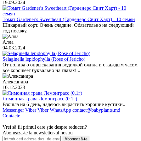
19.09.2024
Томат Gardener's Sweetheart (Гарденерс Свит Харт) - 10 семян
Шикарный сорт. Очень сладкие. Обязательно на следующий
год посажу..
Алла
04.03.2024
Selaginella lepidophylla (Rose of Jericho)
От полива о опрыскавания водичкой ожила и с каждым часом
все хорошеет буквально на глазах! ..
Александра
10.12.2023
Лимонная трава Лемонграсс (0.1г)
Взошла на 6 день, надеюсь вырастить хорошие кустики..
Messenger
Viber
Viber
WhatsApp
contact@babyplants.md
Contacte
Vrei să fii primul care știe despre reduceri?
Aboneaza-te la newsletter-ul nostru
Abonează-te