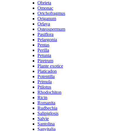
Obrieta
Omonac
Orichofragmus
Origanum
Orlaya
Osteospermum
Pasiflora
Pelargonia
Pentas
Perilla
Petunia
Piretrum
Plante exotice
Platicadon
Potentilla
Primula
Ptilotus
Rhodochiton
Ricin
Romanita
Rudbechia
Salipiglosis
Salvie
Santolina
Sanvitalia