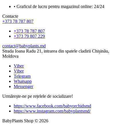
• Graficul de lucru pentru magazinul online: 24/24
Contacte
+373 78 787 807
+373 78 787 807
+373 79 807 229
contact@babyplants.md
Strada Ioana Radu 21, intrarea din spatele cladirii Chișinău,
Moldova
Viber
Viber
Telegram
Whatsapp
Messenger
Urmărește-ne pe rețelele de socializare!
https://www.facebook.com/babyorchidsmd
https://www.instagram.com/babyplantsmd/
BabyPlants Shop © 2026