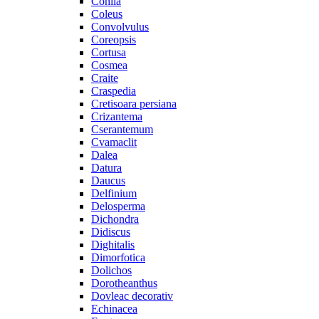
Cohiia
Coleus
Convolvulus
Coreopsis
Cortusa
Cosmea
Craite
Craspedia
Cretisoara persiana
Crizantema
Cserantemum
Cvamaclit
Dalea
Datura
Daucus
Delfinium
Delosperma
Dichondra
Didiscus
Dighitalis
Dimorfotica
Dolichos
Dorotheanthus
Dovleac decorativ
Echinacea