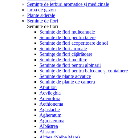
Semințe de ierburi aromatice și medicinale
Iarba de gazon
Plante siderale
Seminte de flori
Seminte de flori
Seminte de flori multeanuale
Seminte de flori pentru taiere
Seminte de flori acoperitoare de sol
Seminte de flori aromate
Semințe de flori cățărătoare
Seminte de flori melifere
Seminte de flori pentru alpinarii
Semințe de flori pentru balcoane și containere
Seminte de plante acvatice
Seminte de plante de camera
Abutilon
Acvileghia
Adenofora
Aethionema
Agastache
Agheratum
Agrostemma
Albăstrea
Alissum
Althea (Nalba Mare)