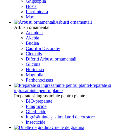
Ghipsopila
Hosta
Lacrimioara
Mac
Arbusti ornamentali
Arbusti ornamentali
Actinidia
Akebia
Budlea
Caprifoi Decorativ
Clematis
Diferiti Arbusti ornamentali
Glicinia
Hortenzia
Magnolia
Parthenocissus
Preparate si
ingrasaminte pentru plante
Preparate si ingrasaminte pentru plante
BIO-preparate
Funghicide
Gherbicide
Îngrășăminte și stimulatori de creștere
Insecticide
Unelte de gradina