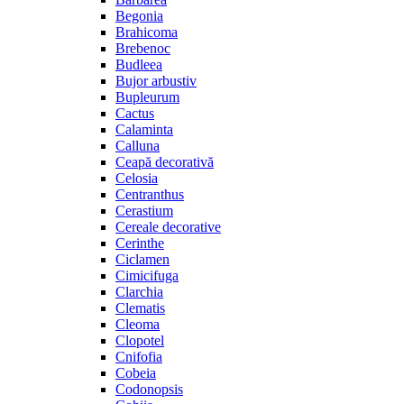
Begonia
Brahicoma
Brebenoc
Budleea
Bujor arbustiv
Bupleurum
Cactus
Calaminta
Calluna
Ceapă decorativă
Celosia
Centranthus
Cerastium
Cereale decorative
Cerinthe
Ciclamen
Cimicifuga
Clarchia
Clematis
Cleoma
Clopotel
Cnifofia
Cobeia
Codonopsis