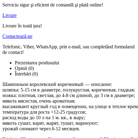
Serviciu sigur şi eficient de comandă şi plată online!
Livrare
Livrare în toată țara!
Contactează-ne
Telefonic, Viber, WhatsApp, prin e-mail, sau completând formularul
de contact!
Prezentarea produsului
Opinii (0)
Întrebări
(0)
Шампиньон королевский коричневый — описание:
шляпка: 5-15 см в диаметре, полукруглая, коричневая, гладкая;
ножка: плотная, светлая, до 4-8 см длиной, до 3 см в диаметре;
мякоть мясистая, очень ароматная;
высаживают круглый год в помещении, на улице в теплое время
температура для роста +12-25 градусов;
расход воды до 10 л на 1 м. кв., в жару;
мякоть сушат, варят, жарят, тушат, маринуют;
урожай снимают через 6-12 месяцев.