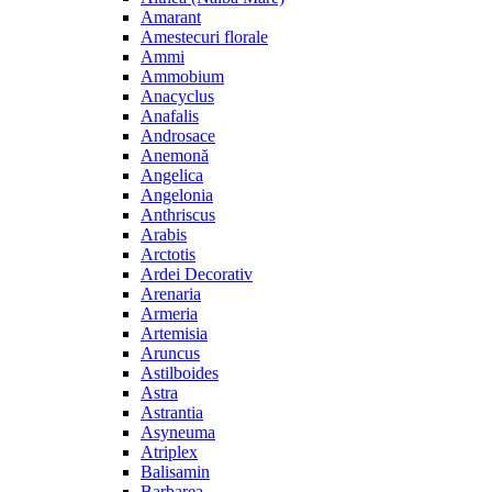
Amarant
Amestecuri florale
Ammi
Ammobium
Anacyclus
Anafalis
Androsace
Anemonă
Angelica
Angelonia
Anthriscus
Arabis
Arctotis
Ardei Decorativ
Arenaria
Armeria
Artemisia
Aruncus
Astilboides
Astra
Astrantia
Asyneuma
Atriplex
Balisamin
Barbarea