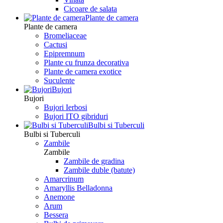
Сicoare de salata
Plante de camera
Plante de camera
Bromeliaceae
Cactusi
Epipremnum
Plante cu frunza decorativa
Plante de camera exotice
Suculente
Bujori
Bujori
Bujori Ierbosi
Bujori ITO gibriduri
Bulbi si Tuberculi
Bulbi si Tuberculi
Zambile
Zambile
Zambile de gradina
Zambile duble (batute)
Amarcrinum
Amaryllis Belladonna
Anemone
Arum
Bessera