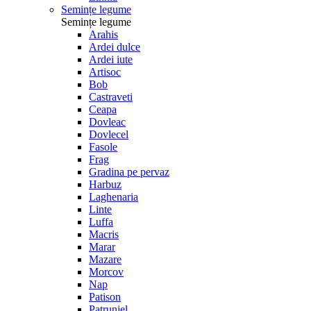
Semințe legume
Semințe legume
Arahis
Ardei dulce
Ardei iute
Artisoc
Bob
Castraveti
Ceapa
Dovleac
Dovlecel
Fasole
Frag
Gradina pe pervaz
Harbuz
Laghenaria
Linte
Luffa
Macris
Marar
Mazare
Morcov
Nap
Patison
Patrunjel