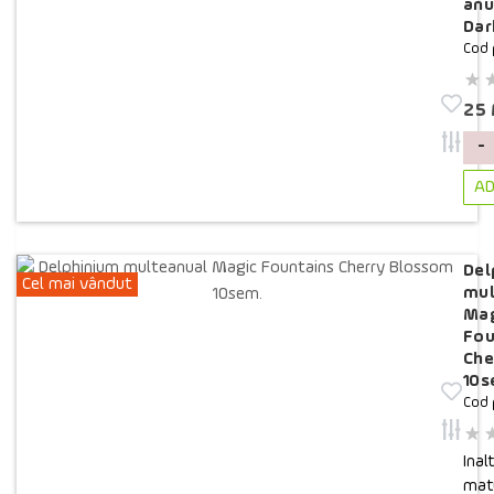
anu
Dar
Cod 
25
-
AD
Del
Cel mai vândut
mul
Mag
Fou
Che
10s
Cod 
Inal
matu