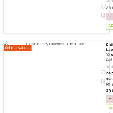
23
-
AD
Did
Cel mai vândut
Lav
10 
Cod 
Inal
matu
60-
24
-
AD