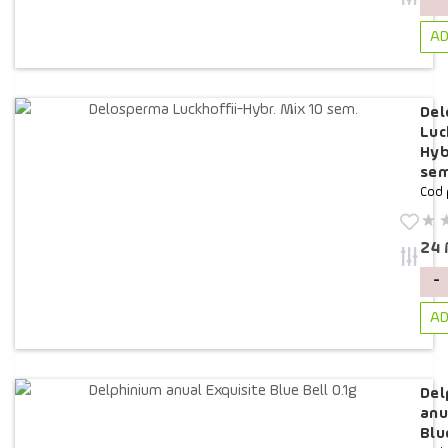
-
AD
Del
Luc
Hyb
sem
Cod 
24
-
AD
Del
anu
Blu