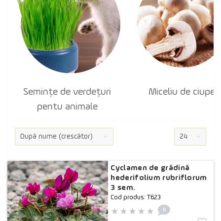
Semințe de verdețuri
Miceliu de ciuperc
pentu animale
Cyclamen de grădină
hederifolium rubriflorum
3 sem.
Cod produs: T623
0