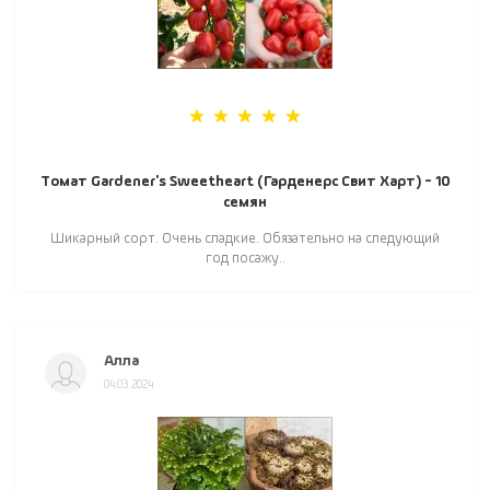
Томат Gardener's Sweetheart (Гарденерс Свит Харт) - 10
семян
Шикарный сорт. Очень сладкие. Обязательно на следующий
год посажу..
Алла
04.03.2024