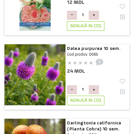
12 MDL
-
+
ADAUGĂ IN COŞ
Dalea purpurea 10 sem.
Cod produs: D065
0
24 MDL
-
+
ADAUGĂ IN COŞ
Darlingtonia californica
(Planta Cobra) 10 sem.