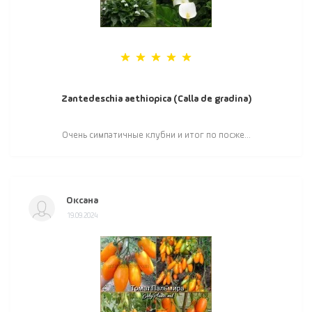
Zantedeschia aethiopica (Calla de gradina)
Очень симпатичные клубни и итог по посже...
Оксана
19.09.2024