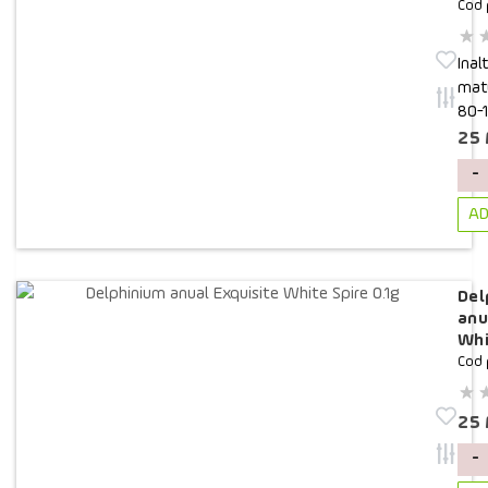
Cod 
Inal
matu
80-
25
-
AD
Del
anu
Whi
Cod 
25
-