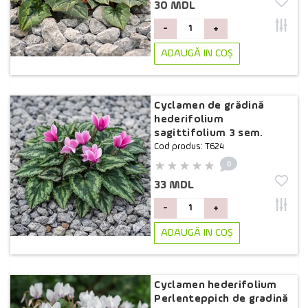
30 MDL
-
+
ADAUGĂ IN COŞ
Cyclamen de grădină
hederifolium
sagittifolium 3 sem.
Cod produs: T624
0
33 MDL
-
+
ADAUGĂ IN COŞ
Cyclamen hederifolium
Perlenteppich de gradină