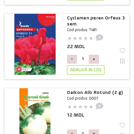
Cyclamen peren Orfeus 3
sem.
Cod produs: T481
0
22 MDL
-
+
ADAUGĂ IN COŞ
Daikon Alb Rotund (2 g)
Cod produs: D007
0
12 MDL
-
+