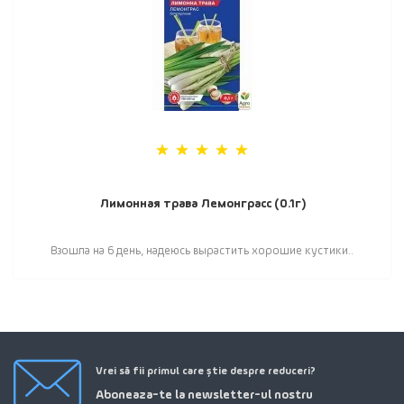
Лимонная трава Лемонграсс (0.1г)
Взошла на 6 день, надеюсь вырастить хорошие кустики..
Vrei să fii primul care știe despre reduceri?
Aboneaza-te la newsletter-ul nostru