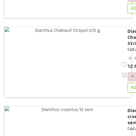
AD
Dia
Ch
Str
Cod 
12
-
AD
Dia
cru
sem
Cod 