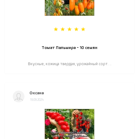
Томат Пальмира - 10 семян
Вкусные, кожица твердая, урожайный сорт. ..
Оксана
19.09.2024