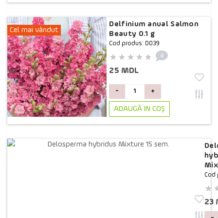
Delfinium anual Salmon
Cel mai vândut
Beauty 0.1 g
Cod produs: D039
0
25 MDL
-
+
ADAUGĂ IN COŞ
Del
hyb
Mix
Cod 
23