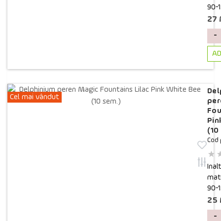
90-
27
-
AD
Del
Cel mai vândut
per
Fou
Pin
(10
Cod 
Inal
matu
90-
25
-