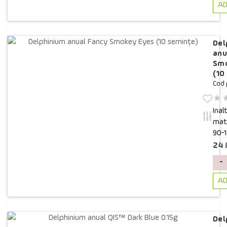
AD
Del
anu
Smo
(10
Cod 
Inal
matu
90-
24
-
AD
Del