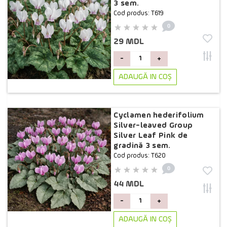
3 sem.
Cod produs: T619
0
29 MDL
-
+
ADAUGĂ IN COŞ
Cyclamen hederifolium
Silver-leaved Group
Silver Leaf Pink de
gradină 3 sem.
Cod produs: T620
0
44 MDL
-
+
ADAUGĂ IN COŞ