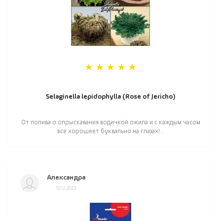
Selaginella lepidophylla (Rose of Jericho)
От полива о опрыскавания водичкой ожила и с каждым часом
все хорошеет буквально на глазах! ..
Александра
10.12.2023