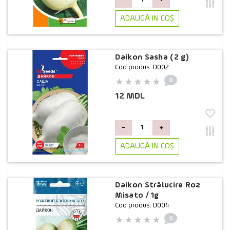
ADAUGĂ IN COŞ
Daikon Sasha (2 g)
Cod produs: D002
0
12 MDL
-
+
ADAUGĂ IN COŞ
Daikon Strălucire Roz
Misato / 1g
Cod produs: D004
0