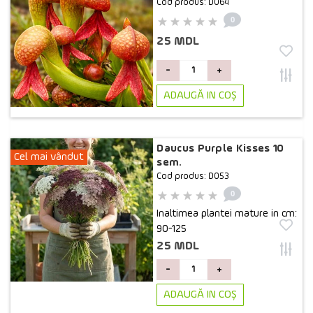
Cod produs: D064
0
25 MDL
-
+
ADAUGĂ IN COŞ
Daucus Purple Kisses 10
Cel mai vândut
sem.
Cod produs: D053
0
Inaltimea plantei mature in cm:
90-125
25 MDL
-
+
ADAUGĂ IN COŞ