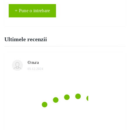
+ Pune o intrebare
Ultimele recenzii
Ольга
05.12.2024