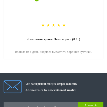
Лимонная трава Лемонграсс (0.1г)
Взошла на 6 день, надеюсь вырастить хорошие кустики..
Vrei să fii primul care știe despre reduceri?
Aboneaza-te la newsletter-ul nostru
Abonează-