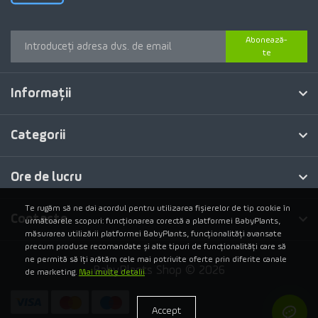
Abonează-
te
Informaţii
Categorii
Ore de lucru
Te rugăm să ne dai acordul pentru utilizarea fișierelor de tip cookie în
Contacte
următoarele scopuri: funcționarea corectă a platformei BabyPlants,
măsurarea utilizării platformei BabyPlants, funcționalități avansate
precum produse recomandate și alte tipuri de funcționalități care să
ne permită să îți arătăm cele mai potrivite oferte prin diferite canale
BabyPlants Shop © 2026
de marketing.
Mai multe detalii
Accept