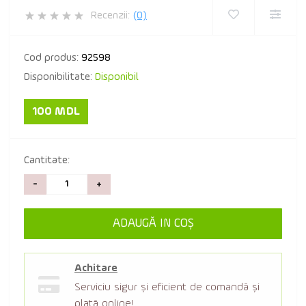
Recenzii:
(0)
Cod produs:
92598
Disponibilitate:
Disponibil
100 MDL
Cantitate:
-
+
ADAUGĂ IN COŞ
Achitare
Serviciu sigur şi eficient de comandă şi
plată online!