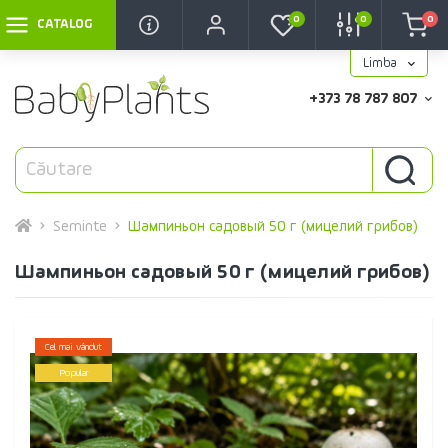
0
0
0
CATALOG
Limba
+373 78 787 807
Seminte
Шампиньон садовый 50 г (мицелий грибов)
Шампиньон садовый 50 г (мицелий грибов)
Cel mai vândut
Popular