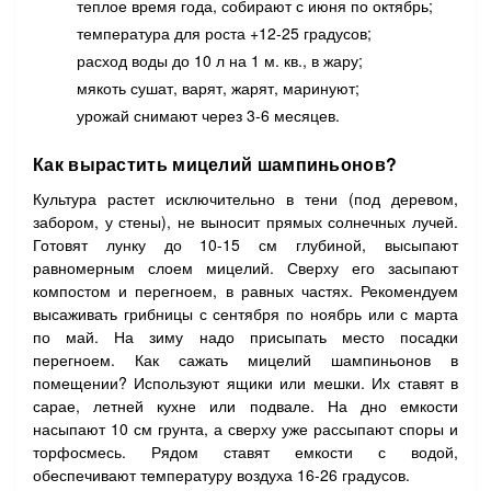
теплое время года, собирают с июня по октябрь;
температура для роста +12-25 градусов;
расход воды до 10 л на 1 м. кв., в жару;
мякоть сушат, варят, жарят, маринуют;
урожай снимают через 3-6 месяцев.
Как вырастить мицелий шампиньонов?
Культура растет исключительно в тени (под деревом,
забором, у стены), не выносит прямых солнечных лучей.
Готовят лунку до 10-15 см глубиной, высыпают
равномерным слоем мицелий. Сверху его засыпают
компостом и перегноем, в равных частях. Рекомендуем
высаживать грибницы с сентября по ноябрь или с марта
по май. На зиму надо присыпать место посадки
перегноем. Как сажать мицелий шампиньонов в
помещении? Используют ящики или мешки. Их ставят в
сарае, летней кухне или подвале. На дно емкости
насыпают 10 см грунта, а сверху уже рассыпают споры и
торфосмесь. Рядом ставят емкости с водой,
обеспечивают температуру воздуха 16-26 градусов.