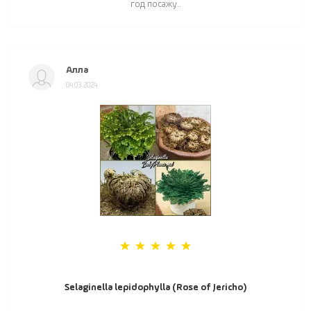
год посажу..
Алла
04.03.2024
Selaginella lepidophylla (Rose of Jericho)