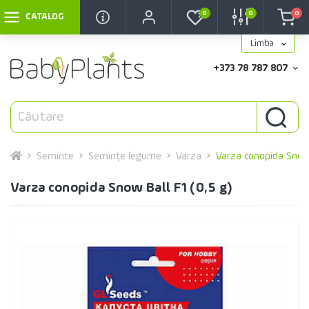
0
0
0
CATALOG
Limba
+373 78 787 807
Seminte
Semințe legume
Varza
Varza conopida Snow 
Varza conopida Snow Ball F1 (0,5 g)