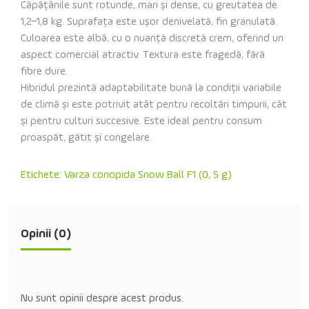
Căpățânile sunt rotunde, mari și dense, cu greutatea de
1,2–1,8 kg. Suprafața este ușor denivelată, fin granulată.
Culoarea este albă, cu o nuanță discretă crem, oferind un
aspect comercial atractiv. Textura este fragedă, fără
fibre dure.
Hibridul prezintă adaptabilitate bună la condiții variabile
de climă și este potrivit atât pentru recoltări timpurii, cât
și pentru culturi succesive. Este ideal pentru consum
proaspăt, gătit și congelare.
Etichete:
Varza conopida Snow Ball F1 (0
,
5 g)
Opinii (0)
Nu sunt opinii despre acest produs.