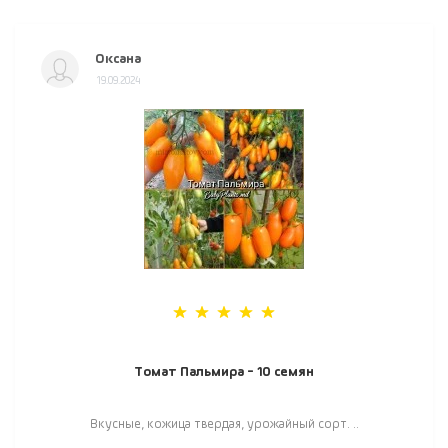
Оксана
19.09.2024
Томат Пальмира - 10 семян
Вкусные, кожица твердая, урожайный сорт. ..