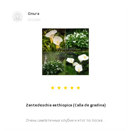
Ольга
05.12.2024
Zantedeschia aethiopica (Calla de gradina)
Очень симпатичные клубни и итог по посже...