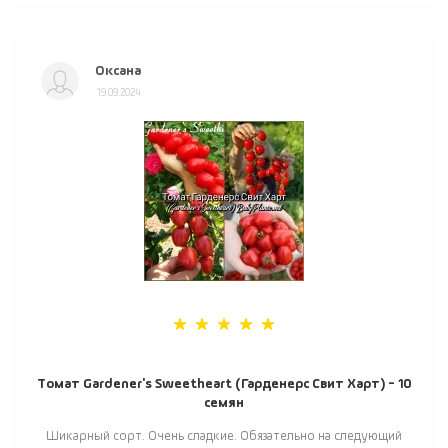
Оксана
19.09.2024
Томат Gardener's Sweetheart (Гарденерс Свит Харт) - 10
семян
Шикарный сорт. Очень сладкие. Обязательно на следующий