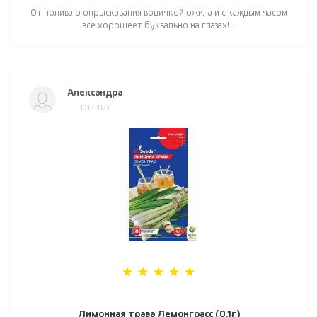
От полива о опрыскавания водичкой ожила и с каждым часом
все хорошеет буквально на глазах! ..
Александра
10.12.2023
Лимонная трава Лемонграсс (0.1г)